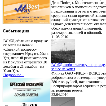
День Победы. Многочисленные 
чиновников о помпезной подгот
празднования и отчеты о потрач
средствах стали причиной завы
ожиданий граждан от готовящего
Однако действительность оказал
обескураживающей циничной,
Событие дня
разочаровывающей и обидной.
11.05.2010
ВСЖД объявила о продаже
билетов на новый
«Дневной экспресс»
следованием Иркутск-Улан-
Удэ, первый рейс которого
из Иркутска отправится 20
ВСЖД любит чистоту в природе,
декабря и 21 декабря - из
за нее не хочет
Улан-Удэ.
Филиал ОАО «РЖД» - ВСЖД отка
Подробнее...
добровольного возмещения ущерб
280 тыс. рублей, насчитанного
Росприродназором Бурятии в рез
загрязнения земель.
23.04.2010
г. Иркутск