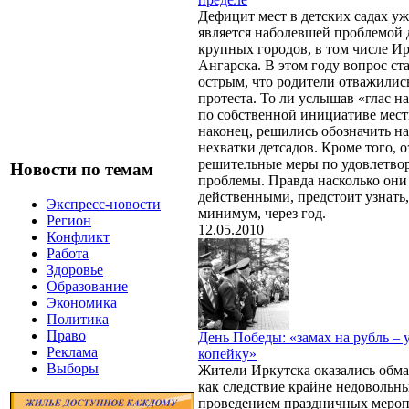
Дефицит мест в детских садах уж
является наболевшей проблемой 
крупных городов, в том числе Ир
Ангарска. В этом году вопрос ст
острым, что родители отважилис
протеста. То ли услышав «глас на
по собственной инициативе мест
наконец, решились обозначить н
нехватки детсадов. Кроме того, 
решительные меры по удовлетво
Новости по темам
проблемы. Правда насколько они
действенными, предстоит узнать,
Экспресс-новости
минимум, через год.
Регион
12.05.2010
Конфликт
Работа
Здоровье
Образование
Экономика
Политика
Право
День Победы: «замах на рубль – 
Реклама
копейку»
Выборы
Жители Иркутска оказались обм
как следствие крайне недовольн
проведением праздничных мероп