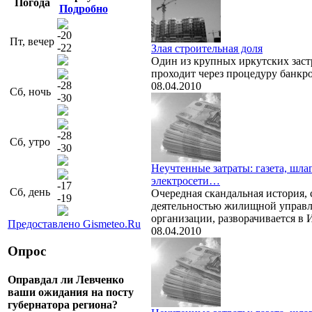
Погода
Подробно
-20
Пт, вечер
-22
Злая строительная доля
Один из крупных иркутских зас
проходит через процедуру банкр
-28
08.04.2010
Сб, ночь
-30
-28
Сб, утро
-30
Неучтенные затраты: газета, шла
электросети…
-17
Сб, день
Очередная скандальная история, 
-19
деятельностью жилищной управ
организации, разворачивается в 
Предоставлено Gismeteo.Ru
08.04.2010
Опрос
Оправдал ли Левченко
ваши ожидания на посту
губернатора региона?