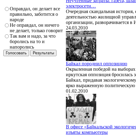
Неучтенные затраты: газета, шла
электросети…
Оправдал, он делает все
Очередная скандальная история, 
правильно, заботится о
деятельностью жилищной управ
народе
организации, разворачивается в 
Не оправдал, он ничего
24.03.2010
не делает, только говорит
Так вам и надо, за что
боролись на то и
напоролись
Байкал породнил оппозицию
Окрыленная победой на выборах 
иркутская оппозиция бросилась 
Байкал, придавая экологическо
ярко выраженную политическую 
01.02.2010
В офисе «Байкальской экологиче
изъяты компьютеры