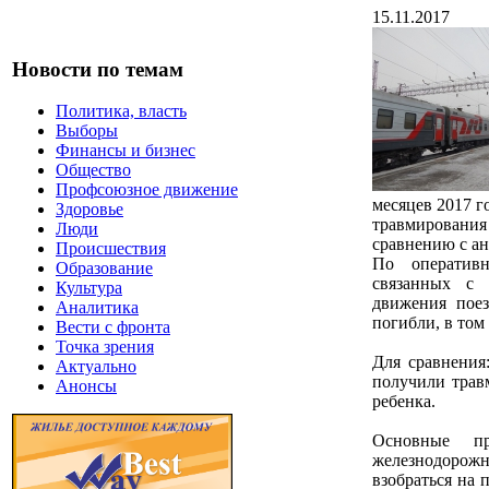
15.11.2017
Новости по темам
Политика, власть
Выборы
Финансы и бизнес
Общество
Профсоюзное движение
месяцев 2017 г
Здоровье
травмирования 
Люди
сравнению с а
Происшествия
По оператив
Образование
связанных с 
Культура
движения поез
Аналитика
погибли, в том 
Вести с фронта
Точка зрения
Для сравнения
Актуально
получили трав
Анонсы
ребенка.
Основные п
железнодорож
взобраться на 