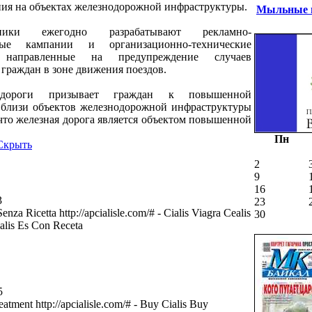
ния на объектах железнодорожной инфраструктуры.
Мыльные п
жники ежегодно разрабатывают рекламно-
ные кампании и организационно-технические
, направленные на предупреждение случаев
граждан в зоне движения поездов.
 дороги призывает граждан к повышенной
вблизи объектов железнодорожной инфраструктуры
что железная дорога является объектом повышенной
Пн
Скрыть
2
9
16
3
23
enza Ricetta http://apcialisle.com/# - Cialis Viagra Cealis
30
alis Es Con Receta
5
eatment http://apcialisle.com/# - Buy Cialis Buy