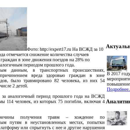
Актуаль
Фото: http://expert17.ru
На ВСЖД за 10
ода отмечается снижение количества случаев
граждан в зоне движения поездов на 28% по
налогичным периодом прошлого года.
ным данным, в транспортных происшествиях,
В 2017 год
причинением вреда здоровью граждан в зоне
мероприяти
дов, было травмировано 82 человека, из них 54
повышение 
числе 2 детей.
Подробнее..
: за аналогичный период прошлого года на ВСЖД
Аналити
мы 114 человек, из которых 75 погибли, включая 4
ричины получения травм – хождение по
ным путям в неустановленных местах, попытки
платформу или спрыгнуть с нее и другие нарушения