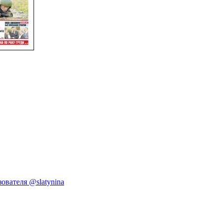
ователя @slatynina