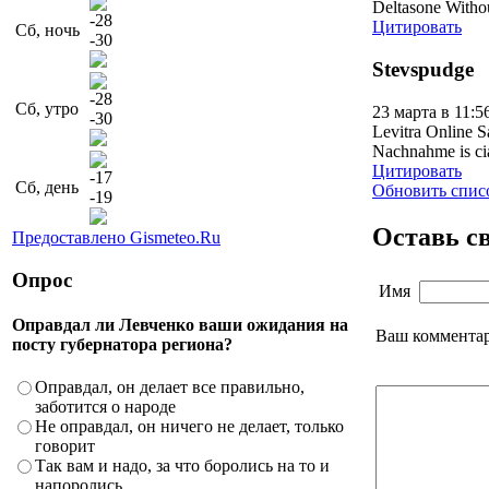
Deltasone Withou
-28
Цитировать
Сб, ночь
-30
Stevspudge
-28
Сб, утро
23 марта в 11:5
-30
Levitra Online S
Nachnahme is cia
Цитировать
-17
Сб, день
Обновить спис
-19
Оставь с
Предоставлено Gismeteo.Ru
Опрос
Имя
Оправдал ли Левченко ваши ожидания на
Ваш коммента
посту губернатора региона?
Оправдал, он делает все правильно,
заботится о народе
Не оправдал, он ничего не делает, только
говорит
Так вам и надо, за что боролись на то и
напоролись