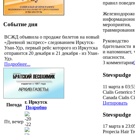
правил поведе
Железнодоро
информацион
Событие дня
мероприятия
травмирования 
ВСЖД объявила о продаже билетов на новый
Руководство
«Дневной экспресс» следованием Иркутск-
бдительности 
Улан-Удэ, первый рейс которого из Иркутска
и напоминает, 
отправится 20 декабря и 21 декабря - из Улан-
опасности.
Удэ.
3 комментария
Подробнее...
Stevspudge
11 марта в 03:5
Cialis Generico S
Canada Cialis Ci
г. Иркутск
Цитировать
Погода
Подробно
Stevspudge
-20
Пт, вечер
-22
17 марта в 23:0
Propecia Hair Tr