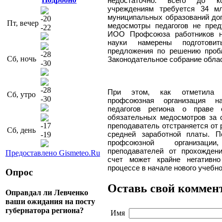
недостаточно: всего до к
учреждениям требуется 34 м
муниципальных образований до
-20
Пт, вечер
медосмотры педагогов не пред
-22
ИОО Профсоюза работников н
науки намерены подготови
предложения по решению проб
-28
Сб, ночь
Законодательное собрание област
-30
-28
При этом, как отметила В
Сб, утро
-30
профсоюзная организация н
педагогов региона о праве 
обязательных медосмотров за с
-17
преподаватель отстраняется от 
Сб, день
средней заработной платы. 
-19
профсоюзной организац
преподавателей от прохожден
Предоставлено Gismeteo.Ru
счет может крайне негативн
процессе в начале нового учебно
Опрос
Оставь свой коммен
Оправдал ли Левченко
ваши ожидания на посту
губернатора региона?
Имя