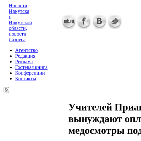
Новости
Иркутска
и
Иркутской
области,
новости
бизнеса
Агентство
Редакция
Реклама
Гостевая книга
Конференции
Контакты
Учителей Приа
вынуждают опл
медосмотры под