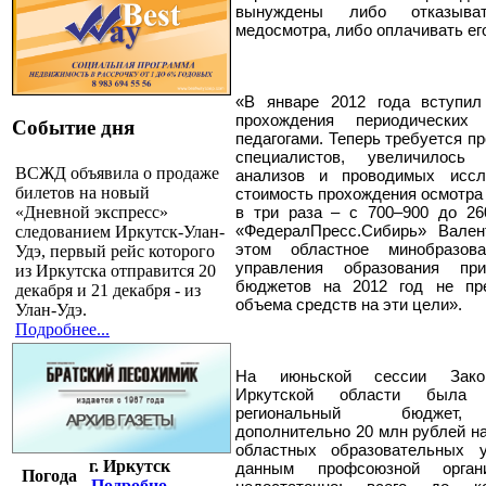
вынуждены либо отказыва
медосмотра, либо оплачивать ег
«В январе 2012 года вступи
прохождения периодических
Событие дня
педагогами. Теперь требуется п
специалистов, увеличилось
ВСЖД объявила о продаже
анализов и проводимых иссл
билетов на новый
стоимость прохождения осмотра
«Дневной экспресс»
в три раза – с 700–900 до 26
«ФедералПресс.Сибирь» Вале
следованием Иркутск-Улан-
этом областное минобразов
Удэ, первый рейс которого
управления образования пр
из Иркутска отправится 20
бюджетов на 2012 год не пр
декабря и 21 декабря - из
объема средств на эти цели».
Улан-Удэ.
Подробнее...
На июньской сессии Закон
Иркутской области была 
региональный бюджет, 
дополнительно 20 млн рублей н
областных образовательных 
г. Иркутск
данным профсоюзной орган
Погода
Подробно