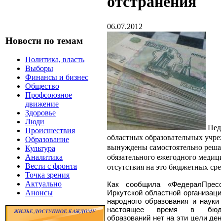
отстранения
06.07.2012
Новости по темам
Политика, власть
Выборы
Финансы и бизнес
Общество
Профсоюзное
движение
Здоровье
Люди
Пед
Происшествия
областных образовательных учр
Образование
вынуждены самостоятельно реша
Культура
обязательного ежегодного медици
Аналитика
Вести с фронта
отсутствия на это бюджетных сре
Точка зрения
Актуально
Как сообщила «ФедералПресс
Иркутской областной организац
Анонсы
народного образования и науки
настоящее время в бюдж
образований нет на эти цели дене