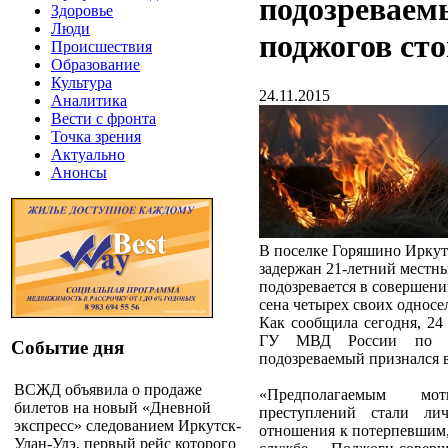
подозреваем
Здоровье
Люди
поджогов сто
Происшествия
Образование
Культура
24.11.2015
Аналитика
Вести с фронта
Точка зрения
Актуально
Анонсы
В поселке Горяшино Иркут
задержан 21-летний местн
подозревается в совершени
сена четырех своих односе
Как сообщила сегодня, 24 
ГУ МВД России по Ир
Событие дня
подозреваемый признался 
ВСЖД объявила о продаже
«Предполагаемым мо
билетов на новый «Дневной
преступлений стали ли
экспресс» следованием Иркутск-
отношения к потерпевшим, 
Улан-Удэ, первый рейс которого