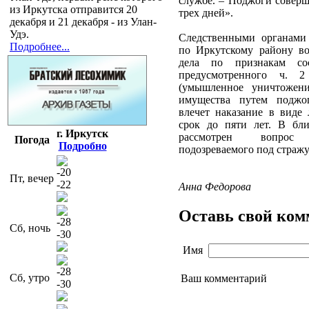
службе. – Поджоги совер
из Иркутска отправится 20
трех дней».
декабря и 21 декабря - из Улан-
Удэ.
Следственными органами
Подробнее...
по Иркутскому району в
дела по признакам сос
предусмотренного ч.
(умышленное уничтожен
имущества путем поджог
влечет наказание в виде
срок до пяти лет. В бл
г. Иркутск
рассмотрен вопро
Погода
Подробно
подозреваемого под стражу
-20
Пт, вечер
-22
Анна Федорова
Оставь свой ко
-28
Сб, ночь
-30
Имя
-28
Сб, утро
Ваш комментарий
-30