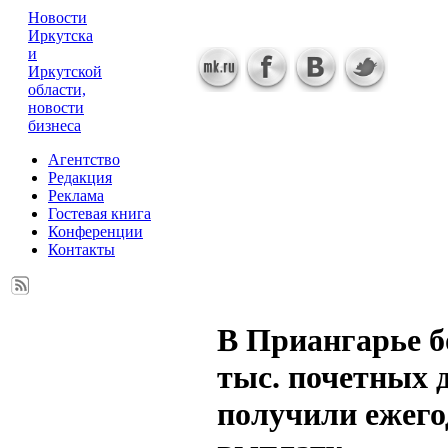
Новости
Иркутска
и
Иркутской
области,
новости
бизнеса
Агентство
Редакция
Реклама
Гостевая книга
Конференции
Контакты
В Приангарье бо
тыс. почетных 
получили ежег