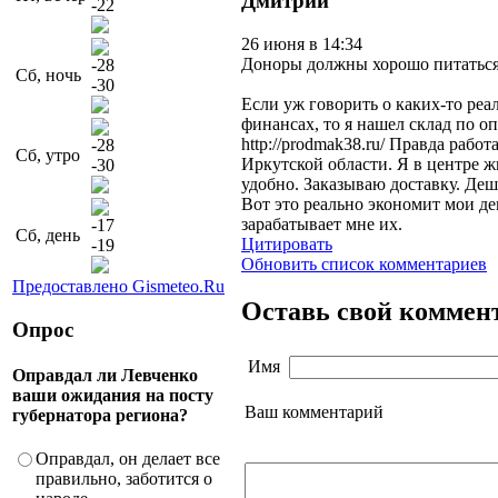
Дмитрий
-22
26 июня в 14:34
Доноры должны хорошо питаться
-28
Сб, ночь
-30
Если уж говорить о каких-то реа
финансах, то я нашел склад по 
http://prodmak38.ru/ Правда работ
-28
Сб, утро
Иркутской области. Я в центре ж
-30
удобно. Заказываю доставку. Деш
Вот это реально экономит мои де
зарабатывает мне их.
-17
Сб, день
Цитировать
-19
Обновить список комментариев
Предоставлено Gismeteo.Ru
Оставь свой коммен
Опрос
Имя
Оправдал ли Левченко
ваши ожидания на посту
Ваш комментарий
губернатора региона?
Оправдал, он делает все
правильно, заботится о