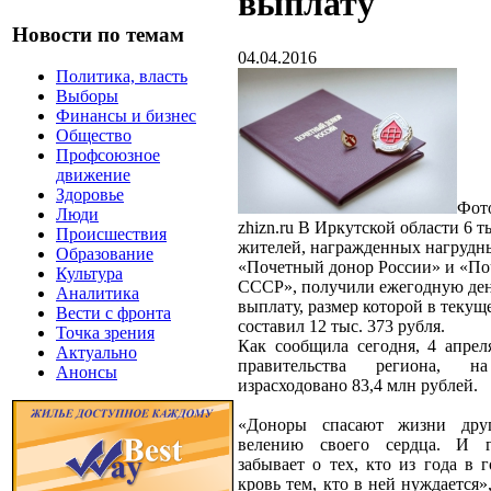
выплату
Новости по темам
04.04.2016
Политика, власть
Выборы
Финансы и бизнес
Общество
Профсоюзное
движение
Здоровье
Фото
Люди
zhizn.ru
В Иркутской области 6 ты
Происшествия
жителей, награжденных нагрудн
Образование
«Почетный донор России» и «По
Культура
СССР», получили ежегодную д
Аналитика
выплату, размер которой в текущ
Вести с фронта
составил 12 тыс. 373 рубля.
Точка зрения
Как сообщила сегодня, 4 апрел
Актуально
правительства региона, 
Анонсы
израсходовано 83,4 млн рублей.
«Доноры спасают жизни дру
велению своего сердца. И г
забывает о тех, кто из года в 
кровь тем, кто в ней нуждается