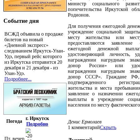
министр социального разви
попечительства Иркутской об
Родионов.
Событие дня
Для получения ежегодной дене
учреждение социальной защит
ВСЖД объявила о продаже
месту жительства или мест
билетов на новый
предоставляются заявление
«Дневной экспресс»
ежегодной денежной выплат
следованием Иркутск-Улан-
удостоверяющий личность, уд
Удэ, первый рейс которого
награждении нагрудным зна
из Иркутска отправится 20
донор России» или удос
декабря и 21 декабря - из
награждении нагрудным зна
Улан-Удэ.
донор СССР». Граждане РФ
Подробнее...
подтвержденного регистр
жительства и места пребывания
заявление о назначении ежег
выплаты в учреждение соци
населения по месту фактическог
г. Иркутск
Погода
Денис Ермолаев
Подробно
1 комментарий
Скрыть
-20
Пт, вечер