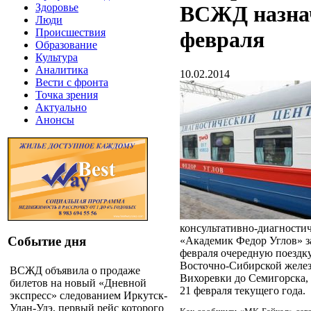
Здоровье
ВСЖД назнач
Люди
Происшествия
февраля
Образование
Культура
Аналитика
10.02.2014
Вести с фронта
Точка зрения
Актуально
Анонсы
консультативно-диагности
Событие дня
«Академик Федор Углов» з
февраля очередную поездк
Восточно-Сибирской желез
ВСЖД объявила о продаже
Вихоревки до Семигорска, 
билетов на новый «Дневной
21 февраля текущего года.
экспресс» следованием Иркутск-
Улан-Удэ, первый рейс которого