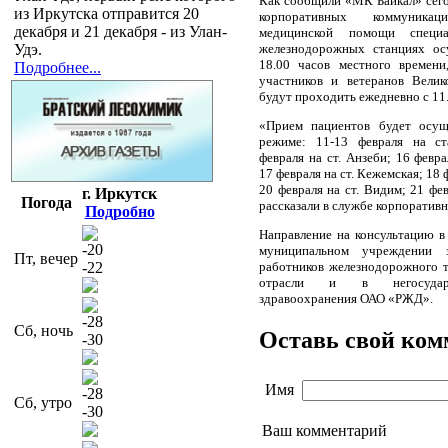
Как сообщили «МК Байкал» сегод
из Иркутска отправится 20
корпоративных коммуник
декабря и 21 декабря - из Улан-
медицинской помощи специа
Удэ.
железнодорожных станциях ос
18.00 часов местного времени
Подробнее...
участников и ветеранов Вели
будут проходить ежедневно с 11.
«Прием пациентов будет осущ
режиме: 11-13 февраля на ст
февраля на ст. Анзеби; 16 февра
17 февраля на ст. Кежемская; 18 
20 февраля на ст. Видим; 21 фев
г. Иркутск
Погода
рассказали в службе корпоратив
Подробно
Направление на консультацию 
-20
муниципальном учреждении з
Пт, вечер
-22
работников железнодорожного 
отрасли и в негосударс
здравоохранения ОАО «РЖД».
-28
Сб, ночь
Оставь свой ко
-30
Имя
-28
Сб, утро
-30
Ваш комментарий