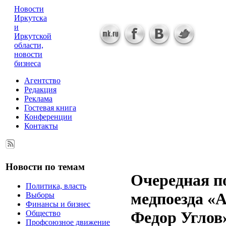
Новости
Иркутска
и
Иркутской
области,
новости
бизнеса
Агентство
Редакция
Реклама
Гостевая книга
Конференции
Контакты
Новости по темам
Очередная п
Политика, власть
медпоезда «
Выборы
Финансы и бизнес
Федор Углов
Общество
Профсоюзное движение