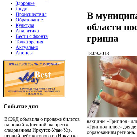
Здоровье
Люди
В муницип
Происшествия
Образование
области по
Культура
Аналитика
гриппа
Вести с фронта
Точка зрения
Актуально
Анонсы
18.09.2013
Событие дня
ВСЖД объявила о продаже билетов
вакцины «Гриппол» для
на новый «Дневной экспресс»
«Гриппол плюс» для де
следованием Иркутск-Улан-Удэ,
образованиям региона.
первый рейс которого из Иркутска