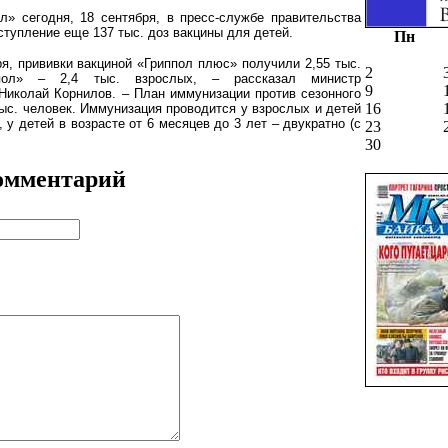
» сегодня, 18 сентября, в пресс-службе правительства
ступление еще 137 тыс. доз вакцины для детей.
Пн
я, прививки вакциной «Гриппол плюс» получили 2,55 тыс.
2
ппол» – 2,4 тыс. взрослых, – рассказал министр
9
Николай Корнилов. – План иммунизации против сезонного
16
 тыс. человек. Иммунизация проводится у взрослых и детей
, у детей в возрасте от 6 месяцев до 3 лет – двукратно (с
23
30
омментарий