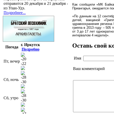
отправится 20 декабря и 21 декабря -
Как сообщили «МК Байкал
из Улан-Удэ.
Приангарья, ожидается по
Подробнее...
«По данным на 12 сентябр
детей, вакциной «Гри
здравоохранения региона 
гриппа в 2013 году – 505
от 3 до 17 лет однократно
интервалом 4 недели)».
Оставь свой к
г. Иркутск
Погода
Подробно
Имя
-20
Пт, вечер
-22
Ваш комментарий
-28
Сб, ночь
-30
-28
Сб, утро
-30
-17