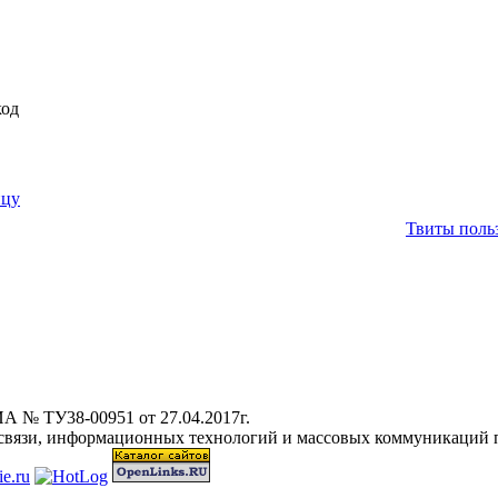
код
ицу
Твиты польз
А № ТУ38-00951 от 27.04.2017г.
 связи, информационных технологий и массовых коммуникаций 