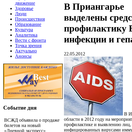
движение
В Приангарье
Здоровье
Люди
выделены средс
Происшествия
Образование
профилактику 
Культура
Аналитика
инфекции и геп
Вести с фронта
Точка зрения
Актуально
22.05.2012
Анонсы
Событие дня
В И
области в 2012 году на мероприя
ВСЖД объявила о продаже
профилактике и выявлению лиц,
билетов на новый
инфицированных вирусами имм
«Дневной экспресс»