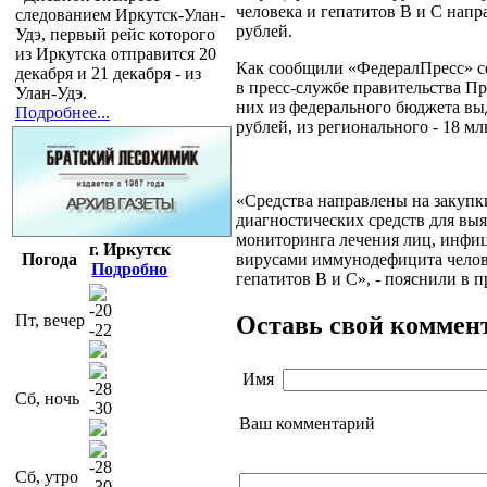
человека и гепатитов В и С напр
следованием Иркутск-Улан-
рублей.
Удэ, первый рейс которого
из Иркутска отправится 20
Как сообщили «ФедералПресс» се
декабря и 21 декабря - из
в пресс-службе правительства Пр
Улан-Удэ.
них из федерального бюджета вы
Подробнее...
рублей, из регионального - 18 мл
«Средства направлены на закупк
диагностических средств для вы
мониторинга лечения лиц, инф
г. Иркутск
Погода
вирусами иммунодефицита челов
Подробно
гепатитов В и С», - пояснили в п
-20
Оставь свой коммен
Пт, вечер
-22
Имя
-28
Сб, ночь
-30
Ваш комментарий
-28
Сб, утро
-30