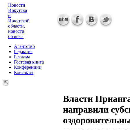
Новости
Иркутска
и
Иркутской
области,
новости
бизнеса
Агентство
Редакция
Реклама
Гостевая книга
Конференции
Контакты
Власти Прианг
направили субс
оздоровительн