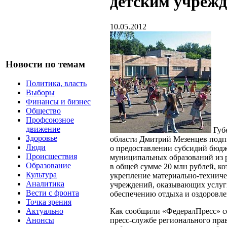
детским учреж
10.05.2012
Новости по темам
Политика, власть
Выборы
Финансы и бизнес
Общество
Профсоюзное
движение
Губ
Здоровье
области Дмитрий Мезенцев подп
Люди
о предоставлении субсидий бюд
Происшествия
муниципальных образований из 
Образование
в общей сумме 20 млн рублей, ко
Культура
укрепление материально-техниче
Аналитика
учреждений, оказывающих услуг
Вести с фронта
обеспечению отдыха и оздоровле
Точка зрения
Как сообщили «ФедералПресс» се
Актуально
пресс-службе регионального прав
Анонсы