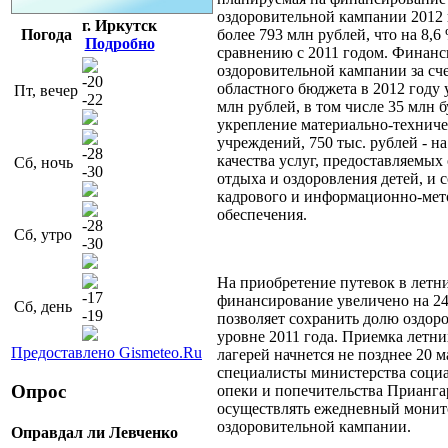
оздоровительной кампании 2012 г
г. Иркутск
Погода
более 793 млн рублей, что на 8,
Подробно
сравнению с 2011 годом. Финан
оздоровительной кампании за сче
-20
областного бюджета в 2012 году 
Пт, вечер
-22
млн рублей, в том числе 35 млн 
укрепление материально-техниче
учреждений, 750 тыс. рублей - 
-28
качества услуг, предоставляемых
Сб, ночь
-30
отдыха и оздоровления детей, и
кадрового и информационно-мет
обеспечения.
-28
Сб, утро
-30
На приобретение путевок в летни
-17
финансирование увеличено на 24
Сб, день
-19
позволяет сохранить долю оздор
уровне 2011 года. Приемка летн
Предоставлено Gismeteo.Ru
лагерей начнется не позднее 20 м
специалисты министерства социа
Опрос
опеки и попечительства Прианга
осуществлять ежедневный монит
оздоровительной кампании.
Оправдал ли Левченко