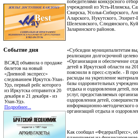
победителями конкурсного отбор
учреждений из Усть-Илимска, Сая
Свирска, Усолья-Сибирского, Анг
Аларского, Нукутского, Эхирит-Б
Шелеховского, Слюдянского, Куй
Заларинского районов.
Событие дня
«Субсидии муниципалитетам выд
реализации долгосрочной целев
«Организация и обеспечение отд
ВСЖД объявила о продаже
детей в Иркутской области на 201
билетов на новый
пояснили в пресс-службе. - В п
«Дневной экспресс»
расходы на укрепление материал
следованием Иркутск-Улан-
базы оздоровительных учрежден
Удэ, первый рейс которого
отдыха и оздоровления детей, п
из Иркутска отправится 20
услуг, предоставляемых организ
декабря и 21 декабря - из
оздоровления детей, совершенст
Улан-Удэ.
информационно-методического о
Подробнее...
организаций отдыха и оздоровле
Как сообщал «ФедералПресс», об
планируемая на финансирование