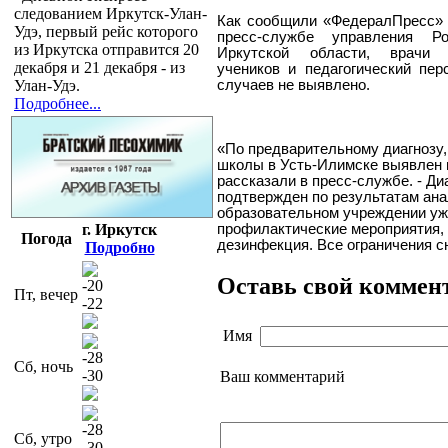
следованием Иркутск-Улан-
Как сообщили «ФедералПресс» с
Удэ, первый рейс которого
пресс-службе управления Ро
из Иркутска отправится 20
Иркутской области, врачи 
декабря и 21 декабря - из
учеников и педагогический пе
Улан-Удэ.
случаев не выявлено.
Подробнее...
«По предварительному диагнозу,
школы в Усть-Илимске выявлен г
рассказали в пресс-службе. - Ди
подтвержден по результатам ана
образовательном учреждении уж
г. Иркутск
профилактические мероприятия, 
Погода
дезинфекция. Все ограничения с
Подробно
Оставь свой коммен
-20
Пт, вечер
-22
Имя
-28
Сб, ночь
-30
Ваш комментарий
-28
Сб, утро
-30