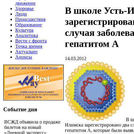
движение
В школе Усть-
Здоровье
Люди
зарегистрирова
Происшествия
Образование
случая заболев
Культура
Аналитика
Вести с фронта
гепатитом А
Точка зрения
Актуально
Анонсы
14.03.2012
Событие дня
В ш
ВСЖД объявила о продаже
Илимска зарегистрировано два с
билетов на новый
гепатитом А, которые были выяв
«Дневной экспресс»