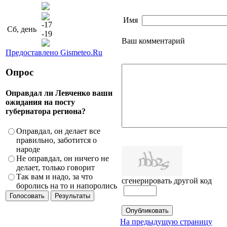
Имя
-17
Сб, день
-19
Ваш комментарий
Предоставлено Gismeteo.Ru
Опрос
Оправдал ли Левченко ваши
ожидания на посту
губернатора региона?
Оправдал, он делает все
правильно, заботится о
народе
Не оправдал, он ничего не
делает, только говорит
Так вам и надо, за что
сгенерировать другой код
боролись на то и напоролись
На предыдущую страницу