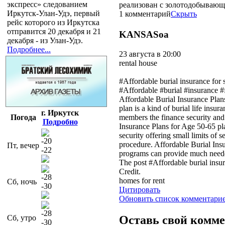
экспресс» следованием
реализован с золотодобывающ
Иркутск-Улан-Удэ, первый
1 комментарий
Скрыть
рейс которого из Иркутска
отправится 20 декабря и 21
KANSASoa
декабря - из Улан-Удэ.
Подробнее...
23 августа в 20:00
rental house
#Affordable burial insurance for
#Affordable #burial #insurance #f
Affordable Burial Insurance Plan
plan is a kind of burial life insu
г. Иркутск
members the finance security and
Погода
Подробно
Insurance Plans for Age 50-65 pla
security offering small limits of
-20
procedure. Affordable Burial Insu
Пт, вечер
-22
programs can provide much needed
The post #Affordable burial insu
Credit.
-28
homes for rent
Сб, ночь
-30
Цитировать
Обновить список комментари
-28
Оставь свой комм
Сб, утро
-30