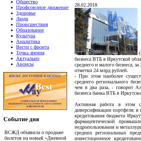
Общество
28.02.2018
Профсоюзное движение
Здоровье
Люди
Происшествия
Образование
Культура
Аналитика
Вести с фронта
Точка зрения
Актуально
бизнеса ВТБ в Иркутской обл
Анонсы
среднего и малого бизнеса, за
отметки 24 млрд рублей.
- При этом наиболее сущес
среднего регионального биз
чем в два раза, - говорит А
бизнеса банка ВТБ в Иркутско
Активная работа в этом с
диверсификации портфеля: в 
кредитования бюджета Иркутс
Событие дня
фармацевтической промышл
недропользования и металлу
ВСЖД объявила о продаже
средних региональных пред
билетов на новый «Дневной
инвестиционное кредитова