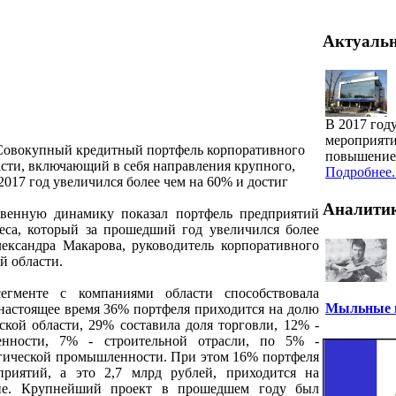
Актуаль
В 2017 год
мероприяти
Совокупный кредитный портфель корпоративного
повышение 
асти, включающий в себя направления крупного,
Подробнее..
 2017 год увеличился более чем на 60% и достиг
Аналити
твенную динамику показал портфель предприятий
неса, который за прошедший год увеличился более
лександра Макарова, руководитель корпоративного
й области.
егменте с компаниями области способствовала
Мыльные п
настоящее время 36% портфеля приходится на долю
кой области, 29% составила доля торговли, 12% -
енности, 7% - строительной отрасли, по 5% -
ргической промышленности. При этом 16% портфеля
приятий, а это 2,7 млрд рублей, приходится на
ние. Крупнейший проект в прошедшем году был