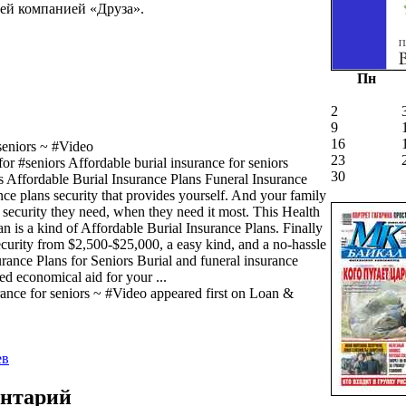
ей компанией «Друза».
Пн
2
9
16
 seniors ~ #Video
23
or #seniors Affordable burial insurance for seniors
30
s Affordable Burial Insurance Plans Funeral Insurance
rance plans security that provides yourself. And your family
 security they need, when they need it most. This Health
n is a kind of Affordable Burial Insurance Plans. Finally
 security from $2,500-$25,000, a easy kind, and a no-hassle
rance Plans for Seniors Burial and funeral insurance
 economical aid for your ...
rance for seniors ~ #Video appeared first on Loan &
ев
ентарий