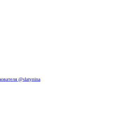
ователя @slatynina