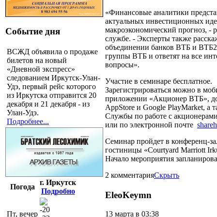
«Финансовые аналитики предста
актуальных инвестиционных иде
макроэкономический прогноз, - р
Событие дня
службе. - Эксперты также расск
объединении банков ВТБ и ВТБ24
ВСЖД объявила о продаже
группы ВТБ и ответят на все ин
билетов на новый
вопросы».
«Дневной экспресс»
следованием Иркутск-Улан-
Участие в семинаре бесплатное.
Удэ, первый рейс которого
Зарегистрироваться можно в мо
из Иркутска отправится 20
приложении «Акционер ВТБ», д
декабря и 21 декабря - из
AppStore и Google PlayMarket, а 
Улан-Удэ.
Службы по работе с акционерами 
Подробнее...
или по электронной почте
share
Семинар пройдет в конференц-за
гостиницы «Courtyard Marriott Irk
Начало мероприятия запланирова
2 комментария
Скрыть
г. Иркутск
Погода
Подробно
EleoKeymn
-20
13 марта в 03:38
Пт, вечер