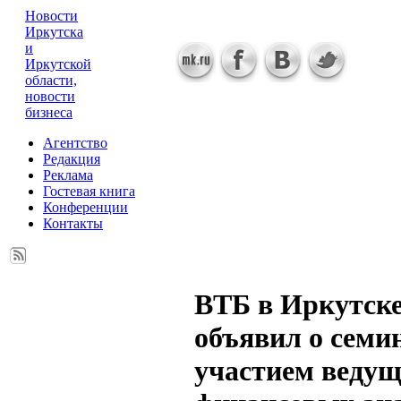
Новости
Иркутска
и
Иркутской
области,
новости
бизнеса
Агентство
Редакция
Реклама
Гостевая книга
Конференции
Контакты
ВТБ в Иркутск
объявил о семин
участием веду