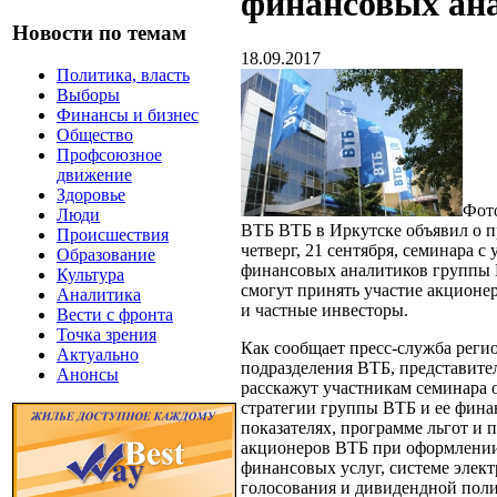
финансовых ан
Новости по темам
18.09.2017
Политика, власть
Выборы
Финансы и бизнес
Общество
Профсоюзное
движение
Здоровье
Фот
Люди
ВТБ
ВТБ в Иркутске объявил о 
Происшествия
четверг, 21 сентября, семинара с
Образование
финансовых аналитиков группы 
Культура
смогут принять участие акционе
Аналитика
и частные инвесторы.
Вести с фронта
Точка зрения
Как сообщает пресс-служба реги
Актуально
подразделения ВТБ, представите
Анонсы
расскажут участникам семинара 
стратегии группы ВТБ и ее фин
показателях, программе льгот и 
акционеров ВТБ при оформлении
финансовых услуг, системе элек
голосования и дивидендной пол