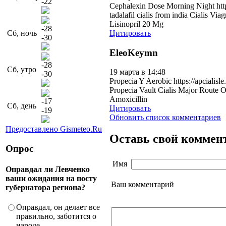
-22
Cephalexin Dose Morning Night http:
tadalafil cialis from india Cialis Via
Lisinopril 20 Mg
-28
Цитировать
Сб, ночь
-30
EleoKeymn
-28
Сб, утро
19 марта в 14:48
-30
Propecia Y Aerobic https://apcialisle
Propecia Vault Cialis Major Route 
Amoxicillin
-17
Сб, день
Цитировать
-19
Обновить список комментариев
Предоставлено Gismeteo.Ru
Оставь свой коммен
Опрос
Имя
Оправдал ли Левченко
ваши ожидания на посту
Ваш комментарий
губернатора региона?
Оправдал, он делает все
правильно, заботится о
народе