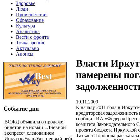
Здоровье
Люди
Происшествия
Образование
Культура
Аналитика
Вести с фронта
Точка зрения
Актуально
Анонсы
Власти Иркутс
намерены пог
задолженност
19.11.2009
К началу 2011 года в Иркутс
Событие дня
кредиторская задолженность
сообщил ИА «ФедералПресс –
ВСЖД объявила о продаже
комитета Законодательного С
билетов на новый «Дневной
проекта бюджета Иркутской о
экспресс» следованием
Татьяна Поронова рассказала
Иркутск-Улан-Удэ, первый рейс