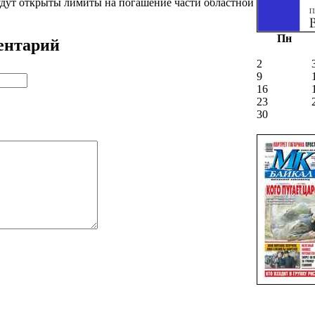
будут открыты лимиты на погашение части областной
.
Пн
ентарий
2
9
16
23
30