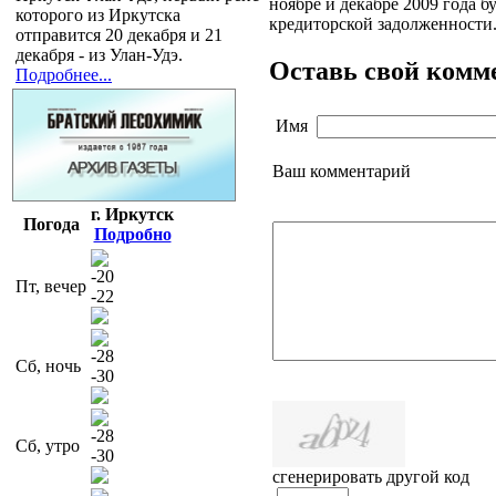
ноябре и декабре 2009 года 
которого из Иркутска
кредиторской задолженности
отправится 20 декабря и 21
декабря - из Улан-Удэ.
Оставь свой комм
Подробнее...
Имя
Ваш комментарий
г. Иркутск
Погода
Подробно
-20
Пт, вечер
-22
-28
Сб, ночь
-30
-28
Сб, утро
-30
сгенерировать другой код