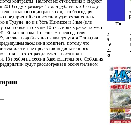
ются контракты. Налоговые отчисления в бюджет
 2010 году в размере 45 млн рублей, в 2016 году –
тель госкорпорации рассказал, что благодаря
во предприятий со временем удастся запустить
ко в Тулуне, но и в Усть-Илимске и Зиме (или
Пн
утской области свыше 10 тыс. новых рабочих мест.
ублей на три года. По словам председателя
2
Курилова, подобная поправка депутата Геннадия
9
предыдущем заседании комитета, потому что
16
иотехнологий не предоставил достаточного
23
ования. На этот раз депутаты посчитали
30
 18 ноября на сессии Законодательного Собрания
предприятий будут рассмотрены в окончательном
тарий