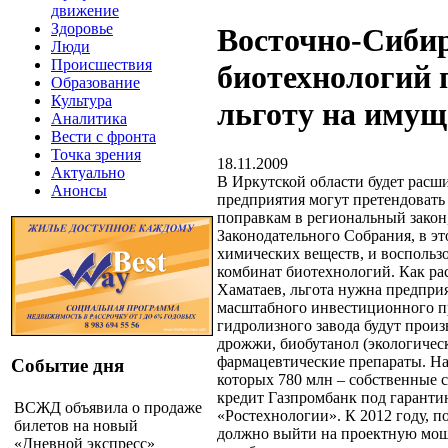
движение
Здоровье
Восточно-Сиби
Люди
Происшествия
биотехнологий 
Образование
Культура
льготу на имущ
Аналитика
Вести с фронта
Точка зрения
18.11.2009
Актуально
В Иркутской области будет расш
Анонсы
предприятия могут претендовать
поправкам в региональный закон
Законодательного Собрания, в эт
химических веществ, и воспольз
комбинат биотехнологий. Как р
Хаматаев, льгота нужна предпри
масштабного инвестиционного п
гидролизного завода будут прои
дрожжи, биобутанол (экологичес
фармацевтические препараты. На
Событие дня
которых 780 млн – собственные с
кредит Газпромбанк под гарант
ВСЖД объявила о продаже
«Ростехнологии». К 2012 году, 
билетов на новый
должно выйти на проектную мощн
«Дневной экспресс»