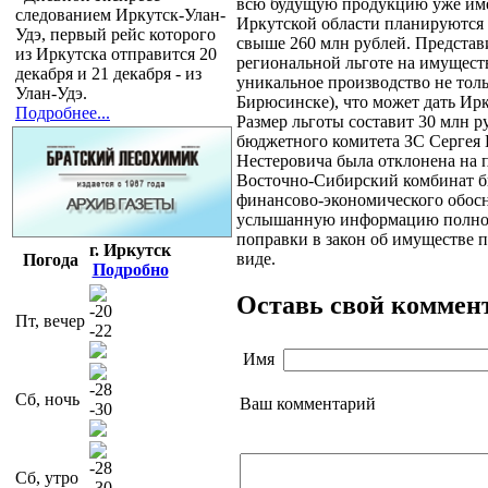
всю будущую продукцию уже име
следованием Иркутск-Улан-
Иркутской области планируются в
Удэ, первый рейс которого
свыше 260 млн рублей. Представи
из Иркутска отправится 20
региональной льготе на имущест
декабря и 21 декабря - из
уникальное производство не толь
Улан-Удэ.
Бирюсинске), что может дать Ирк
Подробнее...
Размер льготы составит 30 млн р
бюджетного комитета ЗС Сергея 
Нестеровича была отклонена на 
Восточно-Сибирский комбинат б
финансово-экономического обосн
услышанную информацию полной.
поправки в закон об имуществе 
г. Иркутск
виде.
Погода
Подробно
Оставь свой коммен
-20
Пт, вечер
-22
Имя
-28
Сб, ночь
Ваш комментарий
-30
-28
Сб, утро
-30