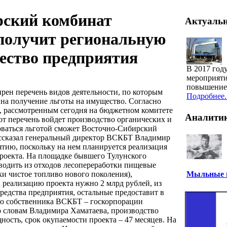
рский комбинат
Актуаль
получит региональную
ество предприятия
В 2017 год
мероприяти
повышение 
ирен перечень видов деятельности, по которым
Подробнее..
 на получение льготы на имущество.
Согласно
, рассмотренным сегодня на бюджетном комитете
Аналити
от перечень войдет производство органических и
оваться льготой сможет Восточно-Сибирский
ассказал генеральный директор ВСКБТ Владимир
ятию, поскольку на нем планируется реализация
роекта. На площадке бывшего Тулунского
зводить из отходов лесопереработки пищевые
ки чистое топливо нового поколения),
Мыльные п
 реализацию проекта нужно 2 млрд рублей, из
редства предприятия, остальные предоставит в
ию собственника ВСКБТ – госкорпорации
по словам Владимира Хаматаева, производство
ость, срок окупаемости проекта – 47 месяцев. На