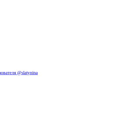
ователя @slatynina