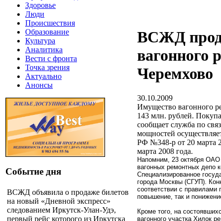
Здоровье
Люди
Происшествия
Образование
ВСЖД прод
Культура
Аналитика
вагонного р
Вести с фронта
Точка зрения
Черемхово
Актуально
Анонсы
30.10.2009
Имущество вагонного ре
143 млн. рублей. Поку
сообщает служба по свя
мощностей осуществляет
РФ №348-р от 20 марта 
марта 2008 года.
Напомним, 23 октября ОАО
вагонных ремонтных депо к
Событие дня
Специализированное госуд
города Москвы (СГУП). Кон
соответствии с правилами 
ВСЖД объявила о продаже билетов
повышение, так и понижени
на новый «Дневной экспресс»
следованием Иркутск-Улан-Удэ,
Кроме того, на состоявших
первый рейс которого из Иркутска
вагонного участка Хилок ре