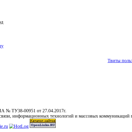
од
цу
Твиты польз
А № ТУ38-00951 от 27.04.2017г.
 связи, информационных технологий и массовых коммуникаций 