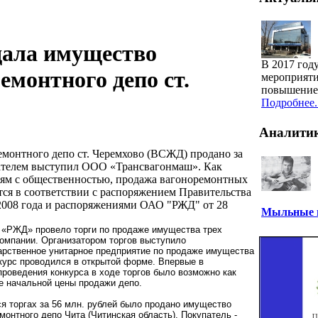
ала имущество
В 2017 год
емонтного депо ст.
мероприяти
повышение 
Подробнее..
Аналити
монтного депо ст. Черемхово (ВСЖД) продано за
пателем выступил ООО «Трансвагонмаш». Как
зям с общественностью, продажа вагоноремонтных
ся в соответствии с распоряжением Правительства
2008 года и распоряжениями ОАО "РЖД" от 28
Мыльные п
 «РЖД» провело торги по продаже имущества трех
омпании. Организатором торгов выступило
арственное унитарное предприятие по продаже имущества
курс проводился в открытой форме. Впервые в
проведения конкурса в ходе торгов было возможно как
е начальной цены продажи депо.
ся торгах за 56 млн. рублей было продано имущество
монтного депо Чита (Читинская область). Покупатель -