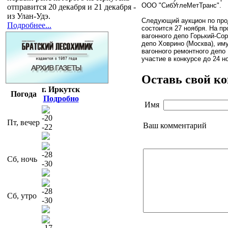
ООО "СибУглеМетТранс".
отправится 20 декабря и 21 декабря -
из Улан-Удэ.
Следующий аукцион по пр
Подробнее...
состоится 27 ноября. На п
вагонного депо Горький-Со
депо Ховрино (Москва), им
вагонного ремонтного депо 
участие в конкурсе до 24 н
Оставь свой к
г. Иркутск
Погода
Подробно
Имя
-20
Пт, вечер
Ваш комментарий
-22
-28
Сб, ночь
-30
-28
Сб, утро
-30
-17