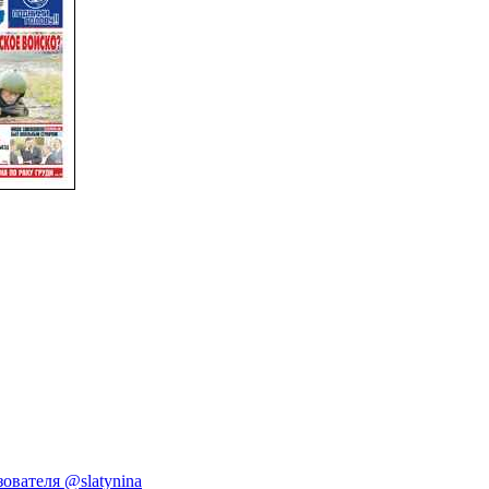
ователя @slatynina