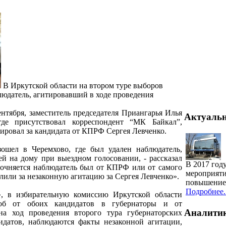
В Иркутской области на втором туре выборов
людатель, агитировавший в ходе проведения
сентября, заместитель председателя Приангарья Илья
Актуаль
де присутствовал корреспондент “МК Байкал”,
ировал за кандидата от КПРФ Сергея Левченко.
ошел в Черемхово, где был удален наблюдатель,
ей на дому при выездном голосовании, - рассказал
В 2017 год
точняется наблюдатель был от КПРФ или от самого
мероприяти
алили за незаконную агитацию за Сергея Левченко».
повышение 
Подробнее..
, в избирательную комиссию Иркутской области
об от обоих кандидатов в губернаторы и от
Аналити
а ход проведения второго тура губернаторских
датов, наблюдаются факты незаконной агитации,