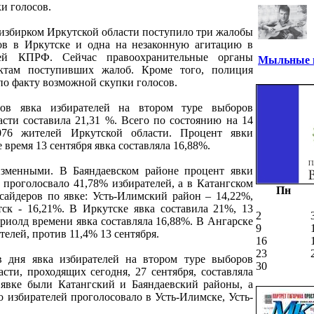
и голосов.
 избирком Иркутской области поступило три жалобы
в в Иркутске и одна на незаконную агитацию в
лей КПРФ. Сейчас правоохранительные органы
Мыльные п
ктам поступивших жалоб. Кроме того, полиция
по факту возможной скупки голосов.
ов явка избирателей на втором туре выборов
асти составила 21,31 %. Всего по состоянию на 14
,076 жителей Иркутской области. Процент явки
е время 13 сентября явка составляла 16,88%.
зменными. В Баяндаевском районе процент явки
 проголосвало 41,78% избирателей, а в Катангском
Пн
тсайдеров по явке: Усть-Илимский район – 14,22%,
тск - 16,21%. В Иркутске явка составила 21%, 13
2
риолд времени явка составляла 16,88%. В Ангарске
9
елей, против 11,4% 13 сентября.
16
23
 дня явка избирателей на втором туре выборов
30
сти, проходящих сегодня, 27 сентября, составляла
 явке были Катангский и Баяндаевский районы, а
 избирателей проголосовало в Усть-Илимске, Усть-