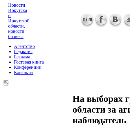
Новости
Иркутска
и
Иркутской
области,
новости
бизнеса
Агентство
Редакция
Реклама
Гостевая книга
Конференции
Контакты
На выборах г
области за а
наблюдатель