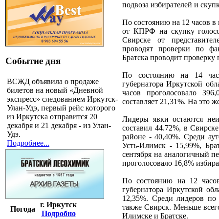
подвоза избирателей и скупк
По состоянию на 12 часов в
от КПРФ на скупку голосо
Свирске от представите
проводят проверки по фа
Братска проводит проверку 
Событие дня
По состоянию на 14 час
ВСЖД объявила о продаже
губернатора Иркутской обл
билетов на новый «Дневной
часов проголосовало 396
экспресс» следованием Иркутск-
составляет 21,31%. На это ж
Улан-Удэ, первый рейс которого
из Иркутска отправится 20
Лидеры явки остаются неи
декабря и 21 декабря - из Улан-
составил 44.72%, в Свирске
Удэ.
районе - 40,40%. Среди ау
Подробнее...
Усть-Илимск - 15,99%, Бра
сентября на аналогичный пе
проголосовало 16,8% избират
По состоянию на 12 часов
губернатора Иркутской обла
12,35%. Среди лидеров по
г. Иркутск
также Свирск. Меньше всего
Погода
Подробно
Илимске и Братске.