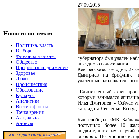
27.09.2015
Новости по темам
Политика, власть
Выборы
Финансы и бизнес
губернатора был удален наб
Общество
выездного голосования.
Профсоюзное движение
Как рассказал сегодня, 27 
Здоровье
Дмитриев на брифинге, г
Люди
удаленные наблюдатель агит
Происшествия
Образование
“Единственный факт произ
Культура
который занимался агитаци
Аналитика
Илья Дмитриев. - Сейчас у
Вести с фронта
кандидата Левченко. Его уд
Точка зрения
Актуально
Как сообщал «МК Байкал»
Анонсы
поступило более 10 жал
выдвинувших их партий н
выборов. По мнению канди