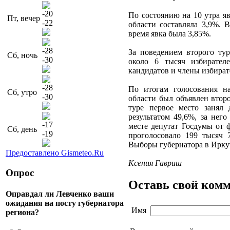
-20
По состоянию на 10 утра я
Пт, вечер
-22
области составляла 3,9%. 
время явка была 3,85%.
-28
За поведением второго тур
Сб, ночь
-30
около 6 тысяч избирател
кандидатов и члены избират
-28
По итогам голосования на
Сб, утро
-30
области был объявлен второ
туре первое место занял
результатом 49,6%, за нег
-17
месте депутат Госдумы от 
Сб, день
-19
проголосовало 199 тысяч 7
Выборы губернатора в Иркут
Предоставлено Gismeteo.Ru
Ксения Гавриш
Опрос
Оставь свой ком
Оправдал ли Левченко ваши
ожидания на посту губернатора
Имя
региона?