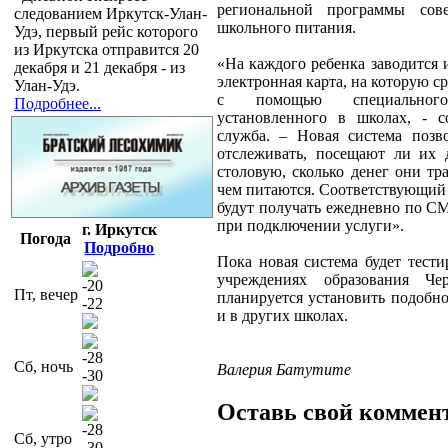
региональной программы сове
следованием Иркутск-Улан-
школьного питания.
Удэ, первый рейс которого
из Иркутска отправится 20
«На каждого ребенка заводится
декабря и 21 декабря - из
электронная карта, на которую ср
Улан-Удэ.
с помощью специального
Подробнее...
установленного в школах, - с
служба. – Новая система позв
отслеживать, посещают ли их
столовую, сколько денег они тр
чем питаются. Соответствующий
будут получать ежедневно по С
при подключении услуги».
г. Иркутск
Погода
Подробно
Пока новая система будет тести
учреждениях образования Чер
-20
Пт, вечер
планируется установить подобн
-22
и в других школах.
-28
Сб, ночь
Валерия Батутите
-30
Оставь свой коммен
-28
Сб, утро
-30