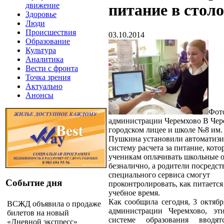
движение
питание в стол
Здоровье
Люди
Происшествия
03.10.2014
Образование
Культура
Аналитика
Вести с фронта
Точка зрения
Актуально
Анонсы
Фото
администрации Черемхово
В Чер
городском лицее и школе №8 им.
Пушкина установили автоматиз
систему расчета за питание, кото
ученикам оплачивать школьные 
безналично, а родители посредст
специального сервиса смогут
Событие дня
проконтролировать, как питается
учебное время.
Как сообщила сегодня, 3 октябр
ВСЖД объявила о продаже
администрации Черемхово, эт
билетов на новый
системе образования вводя
«Дневной экспресс»