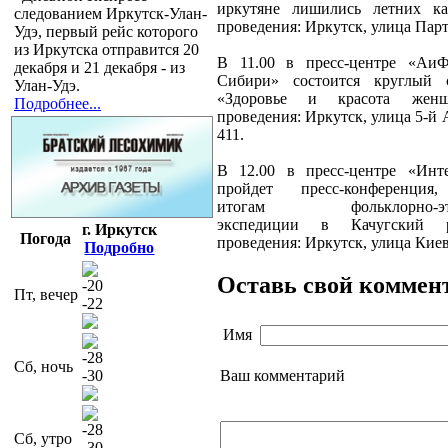
иркутяне лишились летних ка
следованием Иркутск-Улан-
проведения: Иркутск, улица Парт
Удэ, первый рейс которого
из Иркутска отправится 20
В 11.00 в пресс-центре «Аи
декабря и 21 декабря - из
Сибири» состоится круглый 
Улан-Удэ.
«Здоровье и красота жен
Подробнее...
проведения: Иркутск, улица 5-й 
411.
В 12.00 в пресс-центре «Инт
пройдет пресс-конференция
итогам фольклорно-этно
экспедиции в Качугский 
г. Иркутск
Погода
проведения: Иркутск, улица Киев
Подробно
Оставь свой коммен
-20
Пт, вечер
-22
Имя
-28
Сб, ночь
Ваш комментарий
-30
-28
Сб, утро
-30