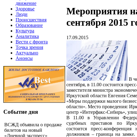
движение
Мероприятия н
Здоровье
Люди
сентября 2015 г
Происшествия
Образование
Культура
Аналитика
17.09.2015
Вести с фронта
Точка зрения
Актуально
Анонсы
В ч
сентября, в 11.00 состоится прес
заместителя министра экономиче
Иркутской области Евгения Семе
«Меры поддержки малого бизнес
области». Место проведения: Ирк
Событие дня
центр «Интерфакс-Сибирь», улиц
В 11.00 в Управлении Федер
судебных приставов по Ирку
ВСЖД объявила о продаже
состоится пресс-конференция
билетов на новый
должников – граница на замке.
«Дневной экспресс»