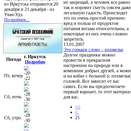
не запрещай, а человек все равно
из Иркутска отправится 20
так и норовит съесть совсем даже
декабря и 21 декабря - из
легальную гадость. Происходит
Улан-Удэ.
это по очень простой причине:
Подробнее...
вред и польза от продуктов
питания весьма относительны, а
некоторые из них очень сложно
запретить.
13.01.2007
Это горькое слово – похмелье
Долгие праздники можно
г. Иркутск
Погода
провести в прекрасном
Подробно
настроении на природе или в
компании добрых друзей, а можн
-20
Пт, вечер
и на койке с больной (с похмелья
-22
головой. Все зависит от вас
самих. Если вы предпочитаете
первый вариант, то этот материа
-28
Сб, ночь
для вас.
-30
<<
<
-28
21
Сб, утро
-30