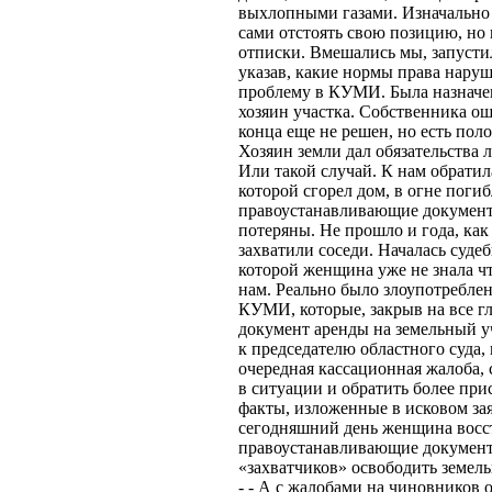
выхлопными газами. Изначально
сами отстоять свою позицию, но 
отписки. Вмешались мы, запусти
указав, какие нормы права нару
проблему в КУМИ. Была назначен
хозяин участка. Собственника о
конца еще не решен, но есть пол
Хозяин земли дал обязательства 
Или такой случай. К нам обратил
которой сгорел дом, в огне погиб
правоустанавливающие документ
потеряны. Не прошло и года, как
захватили соседи. Началась судеб
которой женщина уже не знала чт
нам. Реально было злоупотребле
КУМИ, которые, закрыв на все гл
документ аренды на земельный у
к председателю областного суда, 
очередная кассационная жалоба, 
в ситуации и обратить более при
факты, изложенные в исковом за
сегодняшний день женщина восс
правоустанавливающие документы
«захватчиков» освободить земель
- - А с жалобами на чиновников 