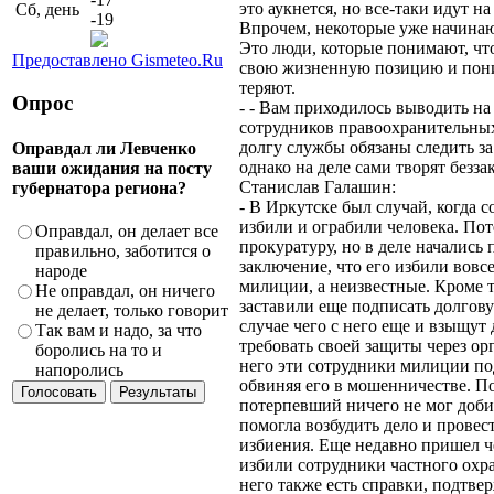
это аукнется, но все-таки идут н
Сб, день
-19
Впрочем, некоторые уже начинаю
Это люди, которые понимают, что
Предоставлено Gismeteo.Ru
свою жизненную позицию и пони
теряют.
Опрос
- - Вам приходилось выводить на
сотрудников правоохранительных
долгу службы обязаны следить за
Оправдал ли Левченко
однако на деле сами творят безза
ваши ожидания на посту
Станислав Галашин:
губернатора региона?
- В Иркутске был случай, когда
избили и ограбили человека. По
Оправдал, он делает все
прокуратуру, но в деле начались
правильно, заботится о
заключение, что его избили вовс
народе
милиции, а неизвестные. Кроме 
Не оправдал, он ничего
заставили еще подписать долгову
не делает, только говорит
случае чего с него еще и взыщут 
Так вам и надо, за что
требовать своей защиты через ор
боролись на то и
него эти сотрудники милиции по
напоролись
обвиняя его в мошенничестве. П
потерпевший ничего не мог доби
помогла возбудить дело и провес
избиения. Еще недавно пришел ч
избили сотрудники частного охра
него также есть справки, подтв