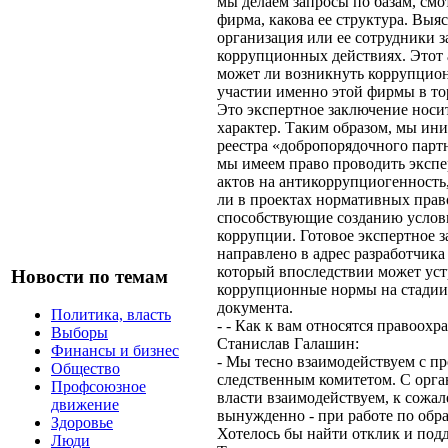
мы делаем запросы по базам, смо
фирма, какова ее структура. Выя
организация или ее сотрудники 
коррупционных действиях. Этот а
может ли возникнуть коррупцио
участии именно этой фирмы в тор
Это экспертное заключение носи
характер. Таким образом, мы ин
реестра «добропорядочного партн
мы имеем право проводить экспе
актов на антикоррупциогенность, 
ли в проектах нормативных прав
способствующие созданию услов
коррупции. Готовое экспертное з
направлено в адрес разработчика
который впоследствии может ус
Новости по темам
коррупционные нормы на стадии
документа.
Политика, власть
- - Как к вам относятся правоох
Выборы
Станислав Галашин:
Финансы и бизнес
- Мы тесно взаимодействуем с п
Общество
следственным комитетом. С орга
Профсоюзное
власти взаимодействуем, к сожа
движение
вынужденно - при работе по обр
Здоровье
Хотелось бы найти отклик и под
Люди