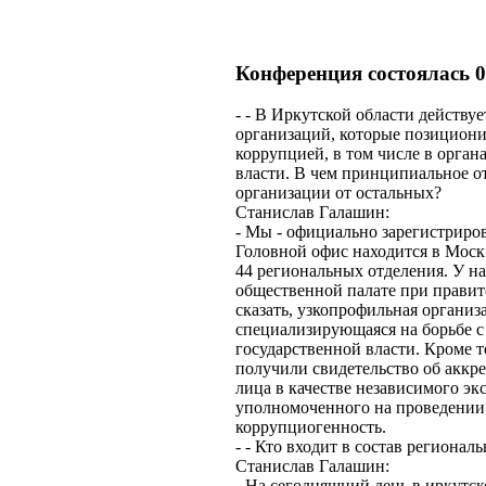
Конференция состоялась
0
- - В Иркутской области действу
организаций, которые позициони
коррупцией, в том числе в орган
власти. В чем принципиальное о
организации от остальных?
Станислав Галашин:
- Мы - официально зарегистриро
Головной офис находится в Москв
44 региональных отделения. У на
общественной палате при прави
сказать, узкопрофильная организ
специализирующаяся на борьбе с
государственной власти. Кроме т
получили свидетельство об аккр
лица в качестве независимого экс
уполномоченного на проведении
коррупциогенность.
- - Кто входит в состав регионал
Станислав Галашин:
- На сегодняшний день в иркутс