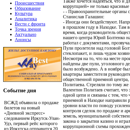
Также хочется надеяться, что и д
Происшествия
коррупцией» не только красивые 
Образование
- - Правоохранительные органы 
Культура
Станислав Галашин:
Аналитика
- Иногда они бездействуют. Напр
Вести с фронта
в прошлом году в Находке. Там в
Точка зрения
время, когда руководитель обще
Актуально
нашего центра Юрий Болтенко на
Анонсы
работал с документами, прозвуча
Пули пролетели над головой Бол
стеклопакет, и лишь чудом хозяи
Несмотря на то, что на месте пр
найдены две пули, уголовного де
было возбуждено. А в ноябре бы
квартиры заместителя руководит
общественной приемной центра,
Политаева. Стреляли по тому же
Событие дня
Валентин Политаев считает, что э
одной цепи и связаны с тем, что
приемной в Находке направили р
ВСЖД объявила о продаже
уровни власти по поводу усилен
билетов на новый
контроля сделок по продаже и а
«Дневной экспресс»
земель, муниципальной собствен
следованием Иркутск-Улан-
закона о закрытии казино и игра
Удэ, первый рейс которого
коррупционной схемы прохожден
из Иркутска отправится 20