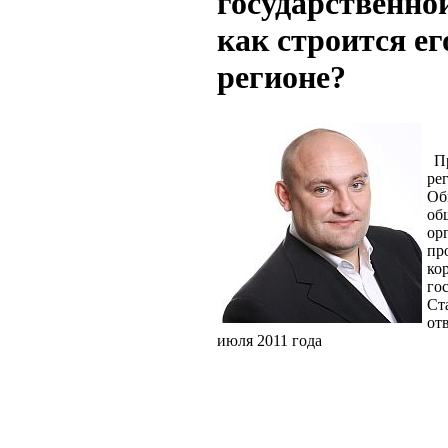
государственно
как строится ег
регионе?
П
ре
Об
об
ор
пр
ко
го
С
от
июля 2011 года