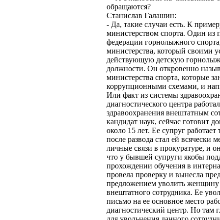
обращаются?
Станислав Галашин:
- Да, такие случаи есть. К пример
министерством спорта. Один из 
федерации горнолыжного спорта
министерства, который своими у
действующую детскую горнолыжн
должности. Он откровенно назыв
министерства спорта, которые з
коррупционными схемами, и напи
Или факт из системы здравоохра
диагностического центра работал
здравоохранения внештатным со
кандидат наук, сейчас готовит д
около 15 лет. Ее супруг работает
после развода стал ей всячески 
личные связи в прокуратуре, и он
что у бывшей супруги якобы под
прохождении обучения в интерна
провела проверку и вынесла пре
предложением уволить женщину
внештатного сотрудника. Ее уво
письмо на ее основное место раб
диагностический центр. Но там г
для увольнения данного сотрудн