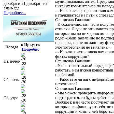
муниципальных аптек. Представ
декабря и 21 декабря - из
никаких комментариев по поводу
Улан-Удэ.
- - На какие еще препятствия ва
Подробнее...
наталкиваться на пути к справед
Станислав Галашин:
- К сожалению, мы часто получа
отписки. Люди не занимаются пр
которые мы до них доносим, а пр
роде: «Ваше заявление не подтве
проверка, но не по данному факту
г. Иркутск
Погода
злоупотребления не выявлены».
Подробно
- - Из каких источников вам стан
фактах коррупции?
-20
Станислав Галашин:
Пт, вечер
-22
- У нас заявительный порядок ра
работать, нам нужен конкретный
проблемой.
-28
- - Работаете ли вы с информаци
Сб, ночь
-30
источников?
Станислав Галашин:
- Мы можем проверить информац
-28
подтвердится, то будем действова
Сб, утро
-30
Вообще к нам часто поступает и
которые не афишируют себя, но п
коррупции и хотят с ней бороться
-17