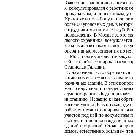
Заявление в милицию написал, но
Я консультировался с работника
прокуратуры, и по их словам, у н
Иркутску и по району в прошлом
более 60 уголовных дел, в кото
сотрудники милиции. Это убийст
повреждения. В Москве за это с
любого охранника, возбуждается 
же кормят завтраками - лица не 
оперативные мероприятия по их 
- - Могли бы вы выделить какую-
сейчас наиболее широк разгул к
Станислав Галашин:
- К нам очень часто обращаются 
касающимися землепользования 
различных зданий. В этих вопро
много нарушений и бездействия 
администрации. Люди приходят 
инстанцию. Недавно к нам обрат
жители улицы Депутатская, где в
работает несанкционированная ав
участок под ней по документам 
эксплуатацию производственных
зданий и строений. Стоянка пря
домов, естественно, жильцам пр