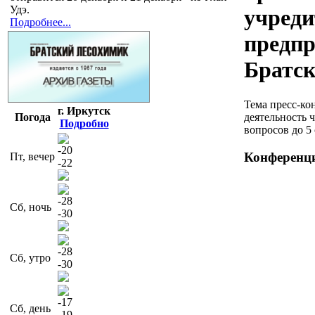
Удэ.
учреди
Подробнее...
предпр
Братс
Тема пресс-ко
г. Иркутск
Погода
деятельность
Подробно
вопросов до 5 
-20
Конференци
Пт, вечер
-22
-28
Сб, ночь
-30
-28
Сб, утро
-30
-17
Сб, день
-19