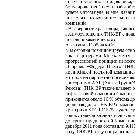
статус постоянного подрядчика, 
бонусирования. То есть работайте
будете в этом пуле. И еще, давайт
не самая сложная система контра
компаний
- В завершение разговора, как б
взаимоотношения ТНК-BP с под
поставщиками в целом?
Александр Грабовский:
Мы сегодня позиционируем отно
как с партнерами. Мне кажется, 
прогрессивный принцип из всего,
- Справка «ФедералПресс»: ТНК-
крупнейшей нефтяной компанией
которой на паритетной основе я
консорциум ААР (Альфа Групп/А
Ренова). ТНК-ВР также владеет 
нефтегазовой компании Славнеф
приходится около 16 % объема д
(включая долю ТНК-ВР в компан
критериям SEC LOF (без учета с
совокупные доказанные запасы 
дочерних предприятий Компании
декабря 2011 года составили 9,115
году ТНК-ВР году направит на за