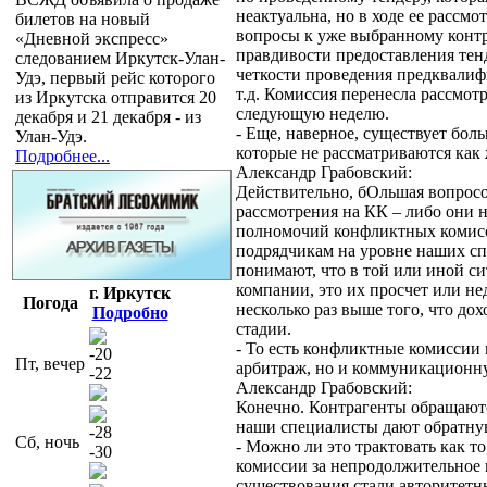
неактуальна, но в ходе ее рассм
билетов на новый
вопросы к уже выбранному контр
«Дневной экспресс»
правдивости предоставления те
следованием Иркутск-Улан-
четкости проведения предквалиф
Удэ, первый рейс которого
т.д. Комиссия перенесла рассмот
из Иркутска отправится 20
следующую неделю.
декабря и 21 декабря - из
- Еще, наверное, существует бол
Улан-Удэ.
которые не рассматриваются ка
Подробнее...
Александр Грабовский:
Действительно, бОльшая вопросо
рассмотрения на КК – либо они н
полномочий конфликтных комисс
подрядчикам на уровне наших сп
понимают, что в той или иной с
компании, это их просчет или не
г. Иркутск
Погода
несколько раз выше того, что до
Подробно
стадии.
- То есть конфликтные комиссии 
-20
Пт, вечер
арбитраж, но и коммуникационн
-22
Александр Грабовский:
Конечно. Контрагенты обращаютс
наши специалисты дают обратную
-28
Сб, ночь
- Можно ли это трактовать как т
-30
комиссии за непродолжительное 
существования стали авторитет