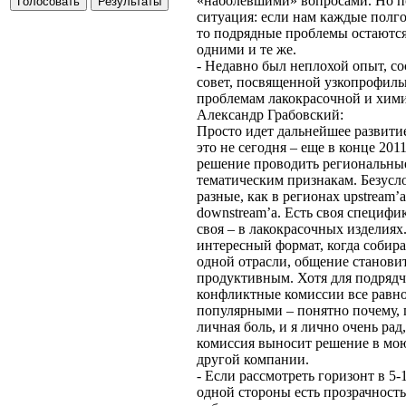
«наболевшими» вопросами. Но по
ситуация: если нам каждые полго
то подрядные проблемы остаются
одними и те же.
- Недавно был неплохой опыт, с
совет, посвященной узкопрофиль
проблемам лакокрасочной и хим
Александр Грабовский:
Просто идет дальнейшее развитие
это не сегодня – еще в конце 201
решение проводить региональны
тематическим признакам. Безусл
разные, как в регионах upstream’a
downstream’a. Есть своя специфик
своя – в лакокрасочных изделиях..
интересный формат, когда собир
одной отрасли, общение станови
продуктивным. Хотя для подрядч
конфликтные комиссии все равно
популярными – понятно почему, 
личная боль, и я лично очень рад
комиссия выносит решение в мою 
другой компании.
- Если рассмотреть горизонт в 5-1
одной стороны есть прозрачность,