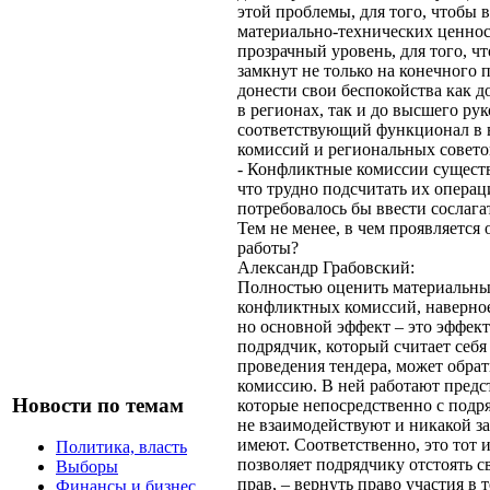
этой проблемы, для того, чтобы 
материально-технических ценност
прозрачный уровень, для того, ч
замкнут не только на конечного п
донести свои беспокойства как д
в регионах, так и до высшего ру
соответствующий функционал в 
комиссий и региональных совето
- Конфликтные комиссии существ
что трудно подсчитать их опера
потребовалось бы ввести сослага
Тем не менее, в чем проявляетс
работы?
Александр Грабовский:
Полностью оценить материальны
конфликтных комиссий, наверное
но основной эффект – это эффек
подрядчик, который считает себ
проведения тендера, может обра
комиссию. В ней работают предс
Новости по темам
которые непосредственно с под
не взаимодействуют и никакой з
имеют. Соответственно, это тот 
Политика, власть
позволяет подрядчику отстоять св
Выборы
прав, – вернуть право участия в 
Финансы и бизнес