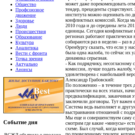
может даже порекомендовать от
Общество
тендер, прецеденты существуют.
Профсоюзное
института можно оценивать по 
движение
конфликтных комиссий. Когда мы
Здоровье
2010 года и до середины лета 20
Люди
единицы. Сегодня конфликтные 
Происшествия
регионах работают практически 
Образование
собираются раз в неделю – раз в 
Культура
Оренбургу сказать, что если у нас
Аналитика
была одна жалоба, то сейчас их уж
Вести с фронта
динамика серьезная.
Точка зрения
- Как подрядчику, несогласному
Актуально
комиссии, лучше подать жалобу, 
Анонсы
удовлетворена с наибольшей вер
Александр Грабовский:
По положению – в течение трех д
практически на всех этапах, начи
предквалификации, заканчивая э
заключили договоры. Тут важен 
Система ведь выполняет и друг
выстраивания отношений с подр
Мы еще и совершенствуем саму с
Событие дня
смотрим где какие «минусы» ест
схеме. Был случай, когда контра
по проведенному тендеру, котора
ВСЖД объявила о продаже