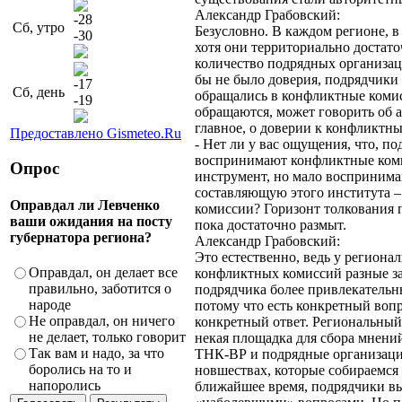
Александр Грабовский:
-28
Сб, утро
Безусловно. В каждом регионе, в
-30
хотя они территориально достат
количество подрядных организац
бы не было доверия, подрядчики
-17
Сб, день
обращались в конфликтные комис
-19
обращаются, может говорить об а
главное, о доверии к конфликтн
Предоставлено Gismeteo.Ru
- Нет ли у вас ощущения, что, п
воспринимают конфликтные ком
Опрос
инструмент, но мало восприним
составляющую этого института –
Оправдал ли Левченко
комиссии? Горизонт толкования
ваши ожидания на посту
пока достаточно размыт.
губернатора региона?
Александр Грабовский:
Это естественно, ведь у региона
Оправдал, он делает все
конфликтных комиссий разные за
правильно, заботится о
подрядчика более привлекательн
народе
потому что есть конкретный вопро
Не оправдал, он ничего
конкретный ответ. Региональный 
не делает, только говорит
некая площадка для сбора мнени
Так вам и надо, за что
ТНК-ВР и подрядные организаци
боролись на то и
новшествах, которые собираемся
напоролись
ближайшее время, подрядчики в