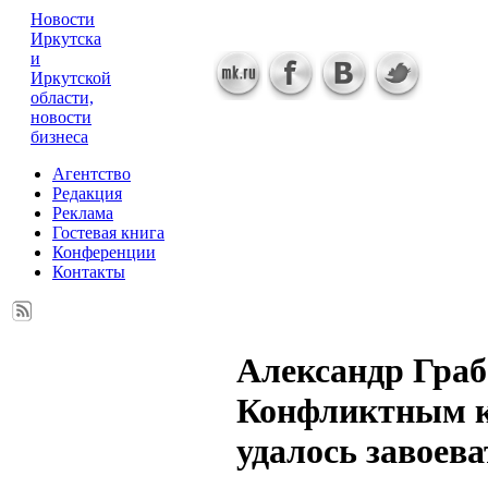
Новости
Иркутска
и
Иркутской
области,
новости
бизнеса
Агентство
Редакция
Реклама
Гостевая книга
Конференции
Контакты
Александр Граб
Конфликтным 
удалось завоева