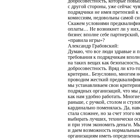
добросовестность, которые повы
с другой стороны, уже сейчас чув
подрядчики не имея претензий 
комиссиям, недовольны самой си
Скажем условиями предквалифик
оплаты… Не возникнет ли у них, 
бизнес вполне себе партнерский,
«правила игры»?
Александр Грабовский:
Думаю, что все люди здравые и 
требования к подрядчикам вполн
на таких вещах как безопасность
добросовестность. Вряд ли кто-то
критерии.. Безусловно, многим н
проводим жесткий предквалифик
мы устанавливаем свои критери
подрядных организаций, что мы 
как нам удобно работать. Многие
раньше, с ручкой, столом и стуло
кардинально поменялась. Да, нав
стала сложнее, но за счет этого
выбирать лучших, технически о
и при этом экономить деньги. М
и даем возможность нормальны
организациям иметь определенны