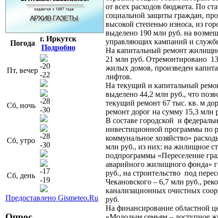
от всех расходов бюджета. По ст
социальной защиты граждан, пр
высокой степенью износа, из го
выделено 190 млн руб. на возме
г. Иркутск
управляющих кампаний и службы
Погода
Подробно
На капитальный ремонт жилищно
21 млн руб. Отремонтировано 13,
-20
жилых домов, произведен капит
Пт, вечер
-22
лифтов.
На текущий и капитальный ремо
выделено 44,2 млн руб., что поз
-28
текущий ремонт 67 тыс. кв. м до
Сб, ночь
-30
ремонт дорог на сумму 15,3 млн 
В составе городской и федераль
инвестиционной программы по 
-28
коммунальное хозяйство» расходы
Сб, утро
-30
млн руб., из них: на жилищное с
подпрограммы «Переселение гра
аварийного жилищного фонда» г
-17
руб., на строительство под пере
Сб, день
-19
Чекановского – 6,7 млн руб., ре
канализационных очистных соор
Предоставлено Gismeteo.Ru
руб.
На финансирование областной ц
Опрос
«Молодым семьям – доступное жи