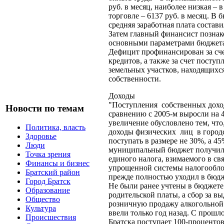
руб. в месяц, наиболее низкая – 
торговле – 6137 руб. в месяц. В
средняя заработная плата состави
Затем главный финансист познак
основными параметрами бюджета
Дефицит профинансирован за сч
кредитов, а также за счет посту
земельных участков, находящихс
собственности.
Доходы
"Поступления собственных дохо
Новости по темам
сравнению с 2005-м выросли на 4
увеличение обусловлено тем, что
Политика, власть
доходы физических лиц в городс
Здоровье
поступать в размере не 30%, а 4
Люди
муниципальный бюджет получил 
Точка зрения
единого налога, взимаемого в св
Финансы и бизнес
упрощенной системы налогообло
Братский район
прежде полностью уходил в бюдж
Город Братск
Не были ранее учтены в бюджете
Образование
родительской платы, а сбор за в
Общество
розничную продажу алкогольной
Культура
ввели только год назад. С прошл
Происшествия
Братска поступает 100-процентов