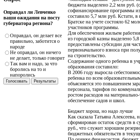
бюджета выделено 2,2 млн руб. (о
софинансирование программы из
Оправдал ли Левченко
составило 5,7 млн руб. Кстати, в 
ваши ожидания на посту
Братске на учете состояло 62 мо
губернатора региона?
участников программы.
Для обеспечения жильем работн
Оправдал, он делает все
из городской казны выделено 5,8
правильно, заботится о
предоставлены субсидии для час
народе
первоначального взноса при полу
Не оправдал, он ничего
на строительство.
не делает, только говорит
Содержание одного ребенка в у
Так вам и надо, за что
образования составило:
боролись на то и
В 2006 году выросла себестоимо
напоролись
ребенка по всем образовательны
объясняется это повышением зар
персонала, тарифов по коммунал
ростом расходов на материально
обеспечение садов и школ.
Бюджет хорош, но надо лучше
Как сказала Татьяна Алексеева, н
сформирован остаток средств в с
руб., что служит хорошим резер
бюджетных обязательств в текущ
По оценке финансистов, бюджет 