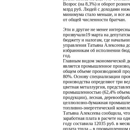
Возрос (на 8,3%) и оборот рознич
млрд руб. Людей с доходами ни
минимума стало меньше, и все ж
от общей численности братчан.
Эти и другие не менее интересн
прозвучали19 марта на депутатс
бюджету и налогам, где начальн
управления Татьяна Алексеева 
избранникам об исполнении бюдж
год.
Главным видом экономической де
является промышленное производ
общем объеме производимой прод
80%. Основу специализации пр
производства определяют три ве
цветная металлургия, представл
промышленностью (62,4% объема
продукции), лесная, деревообра
целлюлозно-бумажная промышлен
топливно-энергетический компле
Татьяна Алексеева сообщила, чт
заработная плата в расчете на од
году составила 12035 руб. в мес
оплата труда – в промышленном 