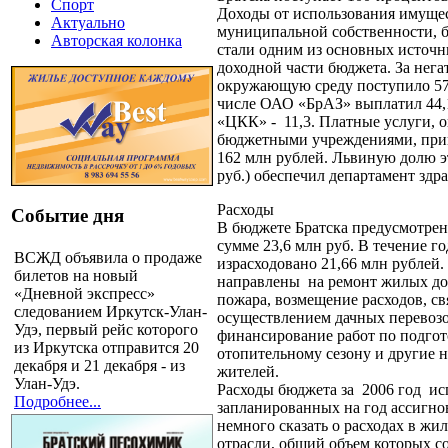
Спорт
Доходы от использования имущес
Актуально
муниципальной собственности, б
Авторская колонка
стали одним из основных источ
доходной части бюджета. За нега
окружающую среду поступило 57,
числе ОАО «БрАЗ» выплатил 44
«ЦКК» - 11,3. Платные услуги, 
бюджетными учреждениями, прин
162 млн рублей. Львиную долю э
руб.) обеспечил департамент здр
Расходы
Событие дня
В бюджете Братска предусмотрен
сумме 23,6 млн руб. В течение го
ВСЖД объявила о продаже
израсходовано 21,66 млн рублей.
билетов на новый
направлены на ремонт жилых до
«Дневной экспресс»
пожара, возмещение расходов, св
следованием Иркутск-Улан-
осуществлением дачных перевозо
Удэ, первый рейс которого
финансирование работ по подгот
из Иркутска отправится 20
отопительному сезону и другие 
декабря и 21 декабря - из
жителей.
Улан-Удэ.
Расходы бюджета за 2006 год и
Подробнее...
запланированных на год ассигно
немного сказать о расходах в ж
отрасли, общий объем которых с