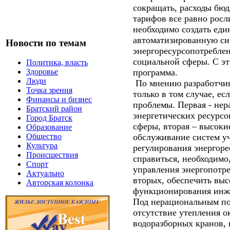
сокращать, расходы бюд
тарифов все равно росл
необходимо создать ед
автоматизированную си
Новости по темам
энергоресурсопотребле
социальной сферы. С эт
Политика, власть
программа.
Здоровье
Люди
По мнению разработчик
Точка зрения
только в том случае, е
Финансы и бизнес
проблемы. Первая - не
Братский район
энергетических ресурс
Город Братск
сферы, вторая – высоки
Образование
обслуживание систем уч
Общество
Культура
регулирования энергоре
Происшествия
справиться, необходимо
Спорт
управления энергопотре
Актуально
вторых, обеспечить вы
Авторская колонка
функционирования инж
Под нерациональным по
отсутствие утепления о
водоразборных кранов, 