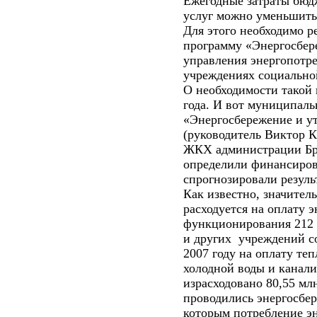
Ежегодные затраты бюд
услуг можно уменьшить 
Для этого необходимо р
программу «Энергосбер
управления энергопотр
учреждениях социальной
О необходимости такой
года. И вот муниципал
«Энергосбережение и у
(руководитель Виктор К
ЖКХ администрации Бра
определили финансиров
спрогнозировали резуль
Как известно, значитель
расходуется на оплату 
функционирования 212 
и других
учреждений с
2007 году на оплату теп
холодной воды и канал
израсходовано 80,55 мл
проводились энергосбе
которым потребление эн