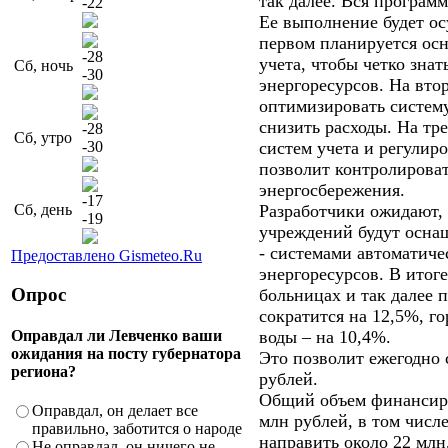
так далее. Вся програм
-22
Ее выполнение будет ос
первом планируется осн
-28
учета, чтобы четко знат
Сб, ночь
-30
энергоресурсов. На втор
оптимизировать систему
снизить расходы. На тр
-28
Сб, утро
-30
систем учета и регулиро
позволит контролироват
энергосбережения.
-17
Сб, день
Разработчики ожидают, 
-19
учреждений будут осна
- системами автоматиче
Предоставлено Gismeteo.Ru
энергоресурсов. В итоге
Опрос
больницах и так далее 
сократится на 12,5%, г
Оправдал ли Левченко ваши
воды – на 10,4%.
ожидания на посту губернатора
Это позволит ежегодно 
региона?
рублей.
Общий объем финансиро
Оправдал, он делает все
млн рублей, в том числе
правильно, заботится о народе
направить около 22 млн,
Не оправдал, он ничего не