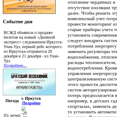
отопление чердачных и
отсутствие изоляции тр
далее. Чтобы решить эт
комплексный учет потре
Событие дня
провести мониторинг их
старые приборы учета т
ВСЖД объявила о продаже
установить современны
билетов на новый «Дневной
следует внедрить систе
экспресс» следованием Иркутск-
потребления энергоресу
Улан-Удэ, первый рейс которого
заменить регуляторы те
из Иркутска отправится 20
декабря и 21 декабря - из Улан-
водоснабжения, отоплен
Удэ.
расходы теплоносителя
Подробнее...
водопотребления. Кроме
управления энергоресу
централизованную систе
этого провести диспетч
систем авторегулирова
потерь предполагается 
г. Иркутск
например, в детских сад
Погода
Подробно
спортзалах, заменить д
то установить автомат
-20
Пт, вечер