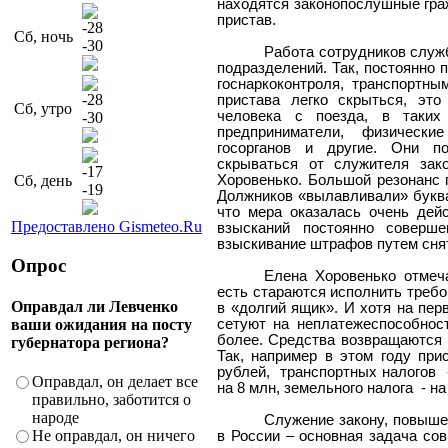
находятся законопослушные граж
пристав.
-28
Сб, ночь
-30
Работа сотрудников служ
подразделений. Так, постоянно
госнаркоконтроля, транспортны
-28
пристава легко скрыться, это
Сб, утро
человека с поезда, в таких
-30
предприниматели, физически
госорганов и другие. Они п
скрываться от служителя зак
-17
Сб, день
Хоровенько. Большой резонанс 
-19
Должников «вылавливали» буквал
что мера оказалась очень дей
Предоставлено Gismeteo.Ru
взысканий постоянно совершен
взыскивание штрафов путем снят
Опрос
Елена Хоровенько отмеча
есть стараются исполнить требо
Оправдал ли Левченко
в «долгий ящик». И хотя на пер
ваши ожидания на посту
сетуют на неплатежеспособнос
более. Средства возвращаются н
губернатора региона?
Так, например в этом году пр
рублей,
транспортных налогов
Оправдал, он делает все
на 8 млн, земельного налога
- н
правильно, заботится о
народе
Служение закону, повыше
Не оправдал, он ничего
в России – основная задача сов