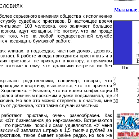
УСЛОВИЯХ
Мыльные п
более серьезного внимания общества к исполнению
и службу судебных приставов. В настоящее время
читывает 103 человека, оно занимает большое
сновном, идут женщины. Не потому, что им проще
не того, что на любой государственной службе
тся посвящать бумажной работе.
ких улицах, в подъездах, частных домах, дорогах,
ватает. К работе иногда приходится приступать и в
чаях приставы
не приходят в контору, а прямиком
ее готовые к тому, что должники встретят их без
Пн
2
крывают родственники, например, говорят, что
9
проходим в квартиру, выясняется, что тот прячется
16
 Хоровенько. – Бывало, что во время конфискации
23
орялся обычным прохожим и даже подсказывал, где
зяина. Но все это можно стерпеть, к счастью, мне
30
ть от должника, хотя такие случаи известны».
 работают приставы, очень разнообразен. Как
и: «От бизнесменов до наркоманов». Встречаются
, что приставы порой и сами удивляются. «У меня
ависимый заплатил штраф в 1,5 тысячи рублей за
ркотиков, такое бывает крайне редко, но все же