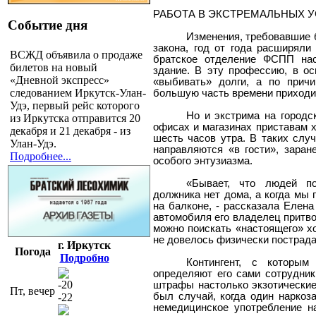
РАБОТА В ЭКСТРЕМАЛЬНЫХ 
Событие дня
Изменения, требовавшие 
закона, год от года расширял
ВСЖД объявила о продаже
братское отделение ФСПП нас
билетов на новый
здание. В эту профессию, в о
«Дневной экспресс»
«выбивать» долги, а по причи
следованием Иркутск-Улан-
большую часть времени приходи
Удэ, первый рейс которого
Но и экстрима на городс
из Иркутска отправится 20
офисах и магазинах приставам х
декабря и 21 декабря - из
шесть часов утра. В таких слу
Улан-Удэ.
направляются «в гости», заран
Подробнее...
особого энтузиазма.
«Бывает, что людей по
должника нет дома, а когда мы 
на балконе, - рассказала Елена
автомобиля его владелец притв
можно поискать «настоящего» хо
не довелось физически пострада
г. Иркутск
Погода
Подробно
Контингент, с которым
определяют его сами сотрудник
-20
штрафы настолько экзотические
Пт, вечер
был случай, когда один наркоз
-22
немедицинское употребление на