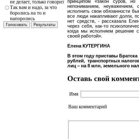
принципом «закон суров, но
не делает, только говорит
непониманием, неуважением, 
Так вам и надо, за что
исполнить свои обязанности быв
боролись на то и
все люди накапливают долги, по
напоролись
нет средств, - рассказала Еле
через себя, как-то психологиче
когда мы исполняем решение с
своей работой».
Елена КУТЕРГИНА
В этом году приставы Братск
рублей,
транспортных налого
лиц – на 8 млн, земельного на
Оставь свой коммен
Имя
Ваш комментарий