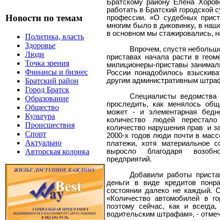
Братскому району Елена Хоров
работать в Братский городской с
Новости по темам
профессии. «О судебных прист
многим было в диковинку, в наше
в основном мы стажировались, на
Политика, власть
Здоровье
Впрочем, спустя небольш
Люди
приставах начала расти в геом
Точка зрения
милиционеры-приставы занималис
Финансы и бизнес
России понадобилось взыскива
другим административным штраф
Братский район
Город Братск
Специалисты ведомства 
Образование
проследить, как менялось общ
Общество
может - и элементарная бедно
Культура
количество людей перестало
Происшествия
количество нарушения прав
и з
Спорт
2000-х годов люди почти в мас
Актуально
платежи, хотя материальное с
выросло благодаря возобн
Авторская колонка
предприятий.
Добавили работы приста
деньги в виде кредитов понр
состоянии далеко не каждый.
«Количество автомобилей в го
поэтому сейчас, как и всегда
водительским штрафам», - отмеч