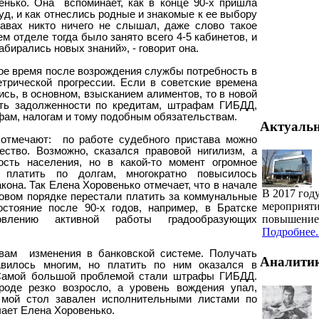
енько. Она
вспоминает, как в конце 90-х пришла
уд, и как отнеслись родные и знакомые к ее выбору
авах никто ничего не слышал, даже слово такое
м отделе тогда было занято всего 4-5 кабинетов, и
бирались новых знаний», - говорит она.
ое время после возрождения службы потребность в
етрической прогрессии. Если в советские времена
ь, в основном, взысканием алиментов, то в новой
ть задолженности по кредитам, штрафам ГИБДД,
ам, налогам и тому подобным обязательствам.
Актуаль
отмечают:
по работе судебного пристава можно
ество. Возможно, сказался правовой нигилизм, а
сть населения, но в какой-то момент огромное
 платить по долгам, многократно повысилось
акона. Так Елена Хоровенько отмечает, что в начале
В 2017 год
совом порядке перестали платить за коммунальные
мероприяти
остояние после 90-х годов, например, в Братске
повышение 
овлению активной работы градообразующих
Подробнее..
вам
изменения в банковской системе. Получать
Аналити
авилось многим, но платить по ним оказался в
 Самой большой проблемой стали штрафы ГИБДД.
роде резко возросло, а уровень вождения упал,
, мой стол завален исполнительными листами по
ает Елена Хоровенько.