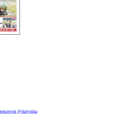
ователя @slatynina