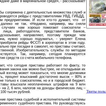
дане даже в маргинальной среде», - рассказывает
бы сопряжена с деятельностью множества служб и
 проводятся рейды с представителями УВД, ГИБДД,
ми предприятиями. И если кто-то думает, что
от
 далеко не так. «Недавно, например, мы сняли
 случаях нам хорошо помогают соискатели –
е лица, работодатели, представители банков,
одсказывают, направляют, поэтому прежде чем
она, нужно хорошо подумать», - уверяет Елена
приобрели рейды ФССП в аэропортах в этом году.
ьно при посадке в самолет, но приставы считают,
ственной. Изобретательность службы по методам
ствуется. Так, например, сегодня планируется
ия средств со счета мобильного телефона.
ет, что сегодня приставы работают по факту, то
вания закона как можно быстрее, не откладывая их
вый взгляд может показаться, что многие должники
ть, процент взысканий достаточно высок – 80% и
е только к соискателям, но и в городской бюджет.
иставы взыскали неоплаченных штрафов на 9 млн
- на 2, 6 млн, налогов на доходы физических лиц –
Твиты польз
а 100 тысяч рублей.
ние престижа судебной и исполнительной системы
ременного судебного пристава. Но руководствуясь