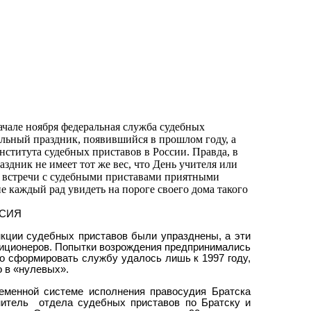
ачале ноября федеральная служба судебных
льный праздник, появившийся в прошлом году, а
института судебных приставов в России. Правда, в
здник не имеет тот же вес, что День учителя или
 встречи с судебными приставами приятными
не каждый рад увидеть на пороге своего дома такого
ССИЯ
нкции судебных приставов были упразднены, а эти
иционеров. Попытки возрождения предпринимались
ако сформировать службу удалось лишь к 1997 году,
о в «нулевых».
еменной системе исполнения правосудия Братска
нитель
отдела судебных приставов по Братску и