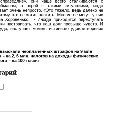
 справедлив», они чаще всего сталкиваются с
обманом, а порой с такими ситуациями, когда
ает очень непросто. «Это тяжело, ведь далеко не
тому что не хотят платить. Многие не могут, у них
на Хоровенько.
- Иногда приходится переступать
ски настраивать, что наш долг превыше чувств. И
уда, наступает момент истинного удовлетворения
а взыскали неоплаченных штрафов на 9 млн
в
- на 2, 6 млн, налогов на доходы физических
лога
- на 100 тысяч
тарий