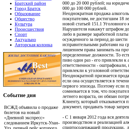
000 до 20 000 рублей; на юридиче
Братский район
000 до 100 000 рублей.
Город Братск
Неоднократная продажа алкогол
Образование
покупателям, не достигшим 18 ле
Общество
новой статьей 151.1 Уголовного 
Культура
Нарушителя накажут штрафом до
Происшествия
либо в размере заработной платы
Спорт
осужденного за период до шести 
Актуально
исправительными работами на сро
Авторская колонка
лишением права занимать на про
определенные должности. То ест
пиво один раз - его привлекли к
ответственности - оштрафовали, 
привлекли к уголовной ответств
Неоднократной признается прода
если она осуществляется в течен
первого эпизода. Поэтому если 
сомневается в том, что покупател
Событие дня
летнего возраста, он обязан потр
Клиенту, который отказывается п
документ, продавать товар запре
ВСЖД объявила о продаже
билетов на новый
- С 1 января 2012 года вся деятел
«Дневной экспресс»
производством и реализацией ал
следованием Иркутск-Улан-
спиртосодержащей продукции, л
Удэ, первый рейс которого