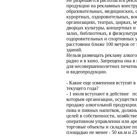
Не разрешается располагать рек
продукции на рекламных констру
образовательных, медицинских, 
курортных, оздоровительных, в
организациях, театрах, цирках, м
дворцах культуры, концертных и
залах, библиотеках, в физкультур
оздоровительных и спортивных 
расстоянии ближе 100 метров от
зданий.
Нельзя размещать рекламу алкого
радио и в кино. Запрещена она в
для несовершеннолетних печатны
и видеопродукции.
- Какие еще изменения вступят в
текущего года?
- 1 июля вступают в действие п
которым организации, осущест
продажу алкогольной продукции
пива и пивных напитков, должны
целей в собственности, хозяйств
оперативном управлении или ар
торговые объекты и складские 
площадью не менее - 50 кв.м и 25