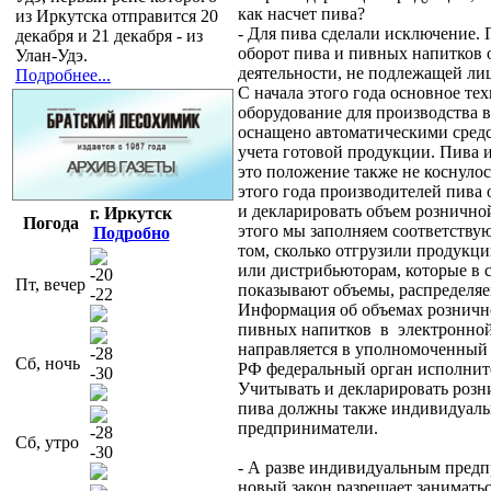
как насчет пива?
из Иркутска отправится 20
- Для пива сделали исключение. 
декабря и 21 декабря - из
оборот пива и пивных напитков 
Улан-Удэ.
деятельности, не подлежащей ли
Подробнее...
С начала этого года основное те
оборудование для производства 
оснащено автоматическими сред
учета готовой продукции. Пива 
это положение также не коснулос
этого года производителей пива 
и декларировать объем рознично
г. Иркутск
Погода
этого мы заполняем соответству
Подробно
том, сколько отгрузили продукци
или дистрибьюторам, которые в 
-20
Пт, вечер
показывают объемы, распределя
-22
Информация об объемах розничн
пивных напитков в электронно
направляется в уполномоченный
-28
Сб, ночь
РФ федеральный орган исполнит
-30
Учитывать и декларировать роз
пива должны также индивидуал
предприниматели.
-28
Сб, утро
-30
- А разве индивидуальным пред
новый закон разрешает занимать