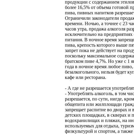
продукции с содержанием этилов
более 16,5% от объема готовой п
пива, пивных напитков разреша
Ограничили законодатели продаж
времени. Ночью, а точнее с 23 ча
часов утра, продажа алкоголя ра
исключительно на предприятиях
питания. В ночное время запрещ
пива, крепость которого выше пя
запрет пока не действует на про
поскольку максимальное содержа
братском пиве 4,7%. Но уже с 1 
года в ночное время любое пиво,
безалкогольного, нельзя будет ку
кафе или ресторана.
- А где не разрешается употребля
- Употреблять алкоголь, в том чи
разрешается, по сути, нигде, кро
общепита или жилплощади гражд
запрещает распитие во дворах и в
детских площадках, в скверах и п
водохранилищах и пляжах, на ин
используемых для отдыха, туризм
физкультурой и спортом, а также 