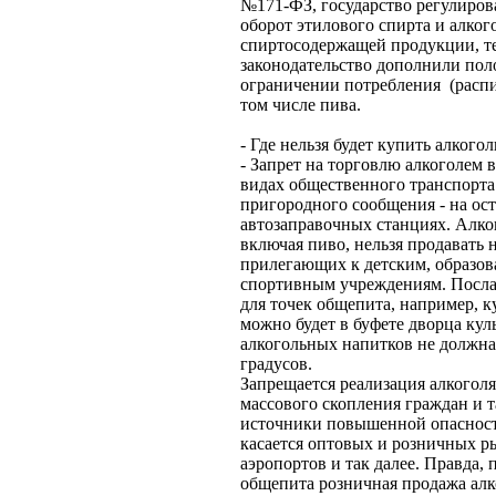
№171-ФЗ, государство регулиров
оборот этилового спирта и алког
спиртосодержащей продукции, т
законодательство дополнили по
ограничении потребления (распит
том числе пива.
- Где нельзя будет купить алкогол
- Запрет на торговлю алкоголем в
видах общественного транспорта
пригородного сообщения - на ост
автозаправочных станциях. Алко
включая пиво, нельзя продавать 
прилегающих к детским, образов
спортивным учреждениям. Посла
для точек общепита, например, к
можно будет в буфете дворца кул
алкогольных напитков не должна
градусов.
Запрещается реализация алкоголя
массового скопления граждан и т
источники повышенной опасност
касается оптовых и розничных ры
аэропортов и так далее. Правда, 
общепита розничная продажа ал