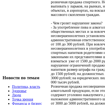
розничная продажа спиртного. Не
выпивать у ларьков, на рынках, 
объектах, в аэропортах, на вокза
массового скопления граждан.
- Чем грозит нарушение закона?
- За употребление пива и алкого
общественных местах и за вовле
несовершеннолетних установлен
административная ответственнос
от 100 до 300 рублей. При вовле
несовершеннолетних в употребле
спиртных напитков родителями
законными их представителями ш
взиматься уже от 1500 до 2000 ру
нарушение ограничений продажи
напитков размер штрафа на гражд
до 1500 рублей; на должностных 
Новости по темам
3000 рублей; на юридических лиц 
000 тысяч рублей.
Розничная продажа несовершенн
Политика, власть
алкогольной продукции, если это
Здоровье
содержит уголовно наказуемого д
Люди
наложение административного ш
Точка зрения
от 3000 до 5000 рублей, на должн
Финансы и бизнес