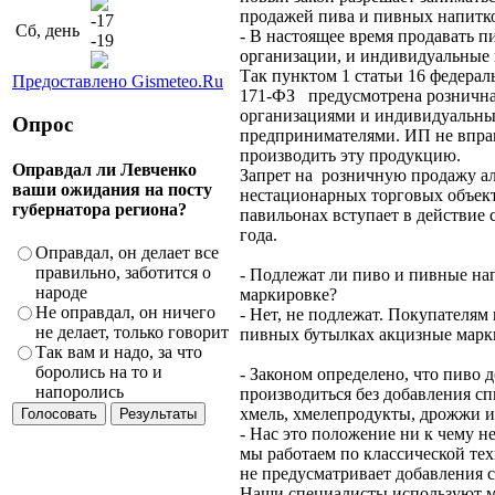
продажей пива и пивных напитк
-17
Сб, день
- В настоящее время продавать п
-19
организации, и индивидуальные
Так пунктом 1 статьи 16 федерал
Предоставлено Gismeteo.Ru
171-ФЗ предусмотрена рознична
организациями и индивидуальн
Опрос
предпринимателями. ИП не впра
производить эту продукцию.
Оправдал ли Левченко
Запрет на розничную продажу ал
ваши ожидания на посту
нестационарных торговых объект
губернатора региона?
павильонах вступает в действие с
года.
Оправдал, он делает все
правильно, заботится о
- Подлежат ли пиво и пивные на
народе
маркировке?
Не оправдал, он ничего
- Нет, не подлежат. Покупателям
не делает, только говорит
пивных бутылках акцизные ма
Так вам и надо, за что
боролись на то и
- Законом определено, что пиво 
напоролись
производиться без добавления спи
хмель, хмелепродукты, дрожжи и
- Нас это положение ни к чему не
мы работаем по классической тех
не предусматривает добавления с
Наши специалисты используют м