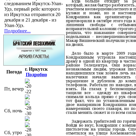
Куда больше отсидит за ре
следованием Иркутск-Улан-
который, желая быстро разбогатеть,
участием несовершеннолетнего и пу
Удэ, первый рейс которого
кулаки и ножи, но и настоящи
из Иркутска отправится 20
Кондрахина как организатора 
декабря и 21 декабря - из
приговорили в октябре этого года к
лишения свободы с отбыван
Улан-Удэ.
исправительной колонии строгого 
Подробнее...
решила, что наказание совершен
подельники - несовершеннолетн
Макар Вишневский получили услов
на двоих.
Дело было в марте 2009 года
Кондрахиным устроила настоя
драму в одной из квартир в частн
районе Телецентра. Они ворв
незнакомым людям, угрожая пист
г. Иркутск
Погода
находившихся там хозяев лечь на 
Подробно
налетчики начали выносить 
украшение и дубленок до комп
телефонов. Работали по наводке, 
-20
взять. На глазах у беспомощны
Пт, вечер
-22
тащили все - одежду из шкафов
снимали кольца прямо с рук сво
тот факт, что по установленным
двое напарников Кондрахина изн
-28
намерениях своего главаря, но по
Сб, ночь
стали менять сюжет и со всем согл
-30
Задержать грабителей по горячи
Войдя во вкус, Кондрахин с комп
пистолетом на улицы города. Спу
-28
Сб, утро
отметился на улице Космонавтов
-30