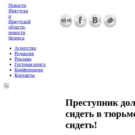
Новости
Иркутска
и
Иркутской
области,
новости
бизнеса
Агентство
Редакция
Реклама
Гостевая книга
Конференции
Контакты
Преступник до
сидеть в тюрьме
сидеть!