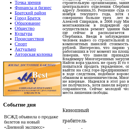
строительную организацию, зан
Точка зрения
центрального отделения Сбербан
Финансы и бизнес
адресу Ленина,35. Решение суда с
Братский район
ноября текущего года, хотя 
совершено больше трех
лет н
Город Братск
Алексей Спиридов, в 2008 году М
Образование
монтажником в подрядной орг
Общество
осуществляла ремонт здания быв
где сейчас и располагается 
Культура
Сбербанка. Введя в заблуждени
Происшествия
человек вывез со строительной 
композитных панелей стоимость
Спорт
рублей. Интересно, что парню 
Актуально
работавших в тот момент на площа
Авторская колонка
поверив, что панели принадл
Владимиру Многогрешных загрузи
Найти вора удалось не сразу. И то т
попытался продать украденное, 
выйти на след горе-предпринимат
в ходе следствия, подобное воров
обманом и мошенничеством, Мно
не впервые.
Надеялся в этот раз 
не получилось, хотя панели верну
сохранности. Сейчас молодой че
места лишения свободы.
Событие дня
Киношный
ВСЖД объявила о продаже
грабитель
билетов на новый
«Дневной экспресс»