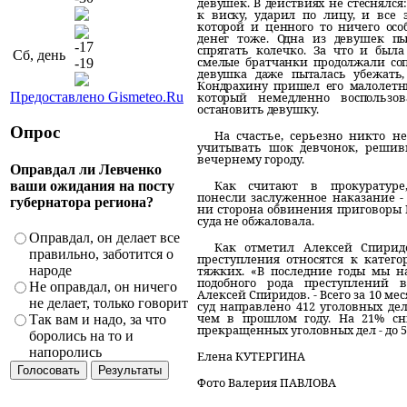
девушек. В действиях не стеснялся
к виску, ударил по лицу, и все 
которой и ценного то ничего осо
денег тоже. Одна из девушек пы
-17
спрятать колечко. За что и была
Сб, день
смелые братчанки продолжали соп
-19
девушка даже пыталась убежать,
Кондрахину пришел его малолетн
Предоставлено Gismeteo.Ru
который немедленно воспользов
остановить девушку.
Опрос
На счастье, серьезно никто не
учитывать шок девчонок, решив
вечернему городу.
Оправдал ли Левченко
Как считают в прокуратуре
ваши ожидания на посту
понесли заслуженное наказание -
губернатора региона?
ни сторона обвинения приговоры Б
суда не обжаловала.
Оправдал, он делает все
Как отметил Алексей Спирид
правильно, заботится о
преступления относятся к катег
тяжких. «В последние годы мы 
народе
подобного рода преступлений в
Не оправдал, он ничего
Алексей Спиридов. - Всего за 10 ме
не делает, только говорит
суд направлено 412 уголовных дел
чем в прошлом году. На 21% сн
Так вам и надо, за что
прекращенных уголовных дел - до 5
боролись на то и
напоролись
Елена КУТЕРГИНА
Фото Валерия ПАВЛОВА