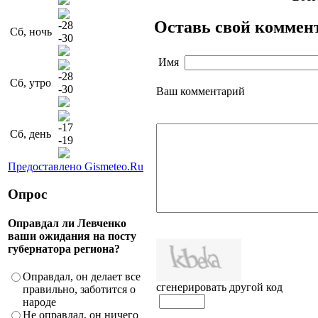
Оставь свой коммен
-28
Сб, ночь
-30
Имя
-28
Сб, утро
-30
Ваш комментарий
-17
Сб, день
-19
Предоставлено Gismeteo.Ru
Опрос
Оправдал ли Левченко
ваши ожидания на посту
губернатора региона?
Оправдал, он делает все
сгенерировать другой код
правильно, заботится о
народе
Не оправдал, он ничего