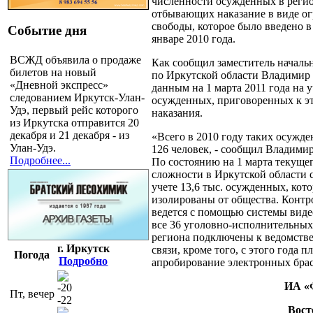
численности осужденных в регио
отбывающих наказание в виде о
свободы, которое было введено в
Событие дня
январе 2010 года.
ВСЖД объявила о продаже
Как сообщил заместитель нача
билетов на новый
по Иркутской области Владимир
«Дневной экспресс»
данным на 1 марта 2011 года на у
следованием Иркутск-Улан-
осужденных, приговоренных к э
Удэ, первый рейс которого
наказания.
из Иркутска отправится 20
декабря и 21 декабря - из
«Всего в 2010 году таких осужд
Улан-Удэ.
126 человек, - сообщил Владими
Подробнее...
По состоянию на 1 марта текущег
сложности в Иркутской области 
учете 13,6 тыс. осужденных, кот
изолированы от общества. Контр
ведется с помощью системы вид
все 36 уголовно-исполнительны
региона подключены к ведомств
г. Иркутск
связи, кроме того, с этого года 
Погода
Подробно
апробирование электронных брас
ИА «
-20
Пт, вечер
-22
Вост