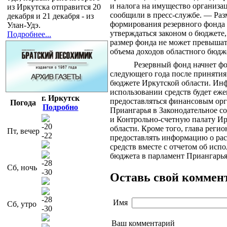
и налога на имущество организа
из Иркутска отправится 20
сообщили в пресс-службе. — Раз
декабря и 21 декабря - из
формирования резервного фонда 
Улан-Удэ.
утверждаться законом о бюджете,
Подробнее...
размер фонда не может превышат
объема доходов областного бюдж
Резервный фонд начнет фо
следующего года после принятия 
бюджете Иркутской области. Ин
использовании средств будет еж
г. Иркутск
предоставляться финансовым ор
Погода
Подробно
Приангарья в Законодательное с
и Контрольно-счетную палату И
-20
области. Кроме того, глава регио
Пт, вечер
-22
предоставлять информацию о ра
средств вместе с отчетом об исп
бюджета в парламент Приангарья
-28
Сб, ночь
-30
Оставь свой коммен
-28
Имя
Сб, утро
-30
Ваш комментарий