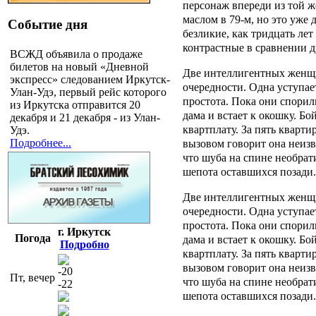
персонаж впереди из той ж
маслом в 79-м, но это уже 
Событие дня
безликие, как тридцать лет
контрастные в сравнении д
ВСЖД объявила о продаже
билетов на новый «Дневной
Две интеллигентных женщ
экспресс» следованием Иркутск-
очередности. Одна уступае
Улан-Удэ, первый рейс которого
простота. Пока они спорил
из Иркутска отправится 20
дама и встает к окошку. Бо
декабря и 21 декабря - из Улан-
квартплату. За пять кварти
Удэ.
Подробнее...
вызовом говорит она неизв
что шуба на спине необрати
шепота оставшихся позади.
Две интеллигентных женщ
очередности. Одна уступае
простота. Пока они спорил
г. Иркутск
Погода
дама и встает к окошку. Бо
Подробно
квартплату. За пять кварти
вызовом говорит она неизв
-20
Пт, вечер
что шуба на спине необрати
-22
шепота оставшихся позади.