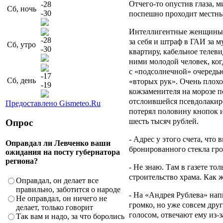
Отчего-то опустив глаза, 
-28
Сб, ночь
-30
поспешно проходит местны
Интеллигентные женщины 
-28
за себя и штраф в ГАИ за му
Сб, утро
-30
квартиру, кабельное телеви
ними молодой человек, ког
с «подсолнечной» очередь
-17
Сб, день
«вторых рук». Очень плохо
-19
кожзаменителя на морозе 
отслоившейся псевдолакир
Предоставлено Gismeteo.Ru
потерял половину кнопок и
шесть тысяч рублей.
Опрос
- Адрес у этого счета, что 
Оправдал ли Левченко ваши
бронированного стекла гро
ожидания на посту губернатора
региона?
- Не знаю. Там в газете то
строительство храма. Как 
Оправдал, он делает все
правильно, заботится о народе
- На «Андрея Рублева» напи
Не оправдал, он ничего не
громко, но уже совсем др
делает, только говорит
голосом, отвечают ему из-з
Так вам и надо, за что боролись