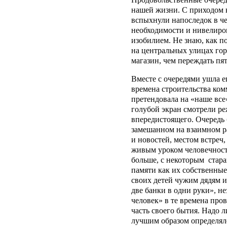
нашей жизни. С приходом к
вспыхнули напоследок в че
необходимости и нивелиров
изобилием. Не знаю, как п
на центральных улицах гор
магазин, чем переждать пя
Вместе с очередями ушла е
времена строительства ком
претендовала на «наше все»
голубой экран смотрели ре
впередистоящего. Очередь
замешанном на взаимном р
и новостей, местом встреч,
живым уроком человечности
больше, с некоторым стар
памяти как их собственные
своих детей чужим дядям и
две банки в одни руки», н
человек» в те времена про
часть своего бытия. Надо л
лучшим образом определял