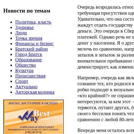
Очередь возродилась относ
Новости по темам
требующая присутствия один
Удивительно, что она сост
Политика, власть
жаждут отдать государству
Здоровье
деньги. Это очереди в Сбе
Люди
платежей. Однако речь не 
Точка зрения
денег у населения. Я о дру
Финансы и бизнес
мелочь по сравнению, напр
Братский район
Город Братск
затылок в затылок за разл
Образование
внимательное пребывание 
Общество
демонстрирует, как измени
Культура
Происшествия
Например, очередь как явл
Спорт
сознание тех, кто родился
Актуально
робко подходят к визуальн
Авторская колонка
«кто крайний?» не спраши
интересуются, за кем этот
теряются, путают других, 
своего бессилия понять чт
сравнению с любой 80-лет
Впереди меня осталось все