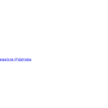
ователя @slatynina