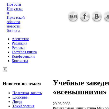
Новости
Иркутска
и
Иркутской
области,
новости
бизнеса
Агентство
Редакция
Реклама
Гостевая книга
Конференции
Контакты
Учебные заведе
Новости по темам
«всевышними»
Политика, власть
Здоровье
Люди
29.08.2008
Точка зрения
Радикальная инициатива Минобрн