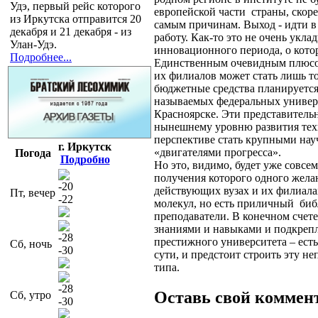
Удэ, первый рейс которого
европейской части
страны, скоре
из Иркутска отправится 20
самым причинам. Выход - идти 
декабря и 21 декабря - из
работу. Как-то это не очень укл
Улан-Удэ.
инновационного периода, о котор
Подробнее...
Единственным очевидным плюсом
их филиалов может стать лишь то
бюджетные средства планируется
называемых федеральных универс
Красноярске. Эти представитель
нынешнему уровню развития техн
перспективе стать крупными нау
г. Иркутск
«двигателями прогресса».
Погода
Подробно
Но это, видимо, будет уже совсе
получения которого одного желан
-20
действующих вузах и их филиалах
Пт, вечер
-22
молекул, но есть приличный
биб
преподаватели. В конечном счете
знаниями и навыками и подкрепл
-28
престижного университета – есть
Сб, ночь
-30
сути, и предстоит строить эту 
типа.
-28
Оставь свой коммен
Сб, утро
-30