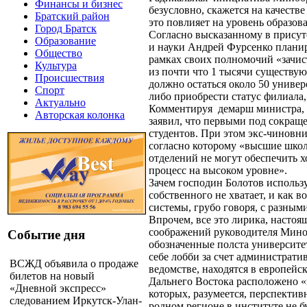
Финансы и бизнес
безусловно, скажется на качестве
Братский район
это повлияет на уровень образов
Город Братск
Согласно высказанному в присут
Образование
и науки Андрей Фурсенко планир
Общество
рамках своих полномочий «зачис
Культура
из почти что 1 тысячи существу
Происшествия
должно остаться около 50 униве
Спорт
либо приобрести статус филиала,
Актуально
Комментируя
демарш министра,
Авторская колонка
заявил, что первыми под сокраще
студентов. При этом экс-чиновн
согласно которому «высшие шко
отделений не могут обеспечить 
процесс на высоком уровне».
Зачем господин Болотов использ
собственного не хватает, и как 
системы, грубо говоря, с разным
Впрочем, все это лирика, настоя
соображений руководителя Миноб
Событие дня
обозначенные полста университе
себе лобби за счет администрати
ВСЖД объявила о продаже
ведомстве, находятся в европейс
билетов на новый
Дальнего Востока расположено «
«Дневной экспресс»
которых, разумеется, перспектив
следованием Иркутск-Улан-
родном регионе в институте не б