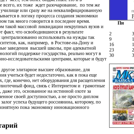
е всего, их тоже
ждет разочарование,
по тем же
в училище или сразу же на неквалифицированную
адывается в логику процесса создания экономики
ом так много говорится в последнее время.
Пн
 такой массовой ликвидации некрупных вузов и
т факт, что освободившиеся в результате
2
 централизованно использовать на нужды так
9
итетов, как, например,
в Ростове-на-Дону и
16
ные заведения
высшей школы, при адекватной
23
ологий поддержке государства, реально могут в
30
чно-исследовательскими центрами, которые и будут
м другое элитарное высшее образование, для
ия учиться будет недостаточно, как в пока еще
, где, конечно, нет оборудования для расщепления
лиотечный фонд, связь с Интернетом и
грамотные
, даже это, основанное на истинной охоте за
енное своей доступностью, а не просто диплом
 залог успеха будущего россиянина, которому, по
непонятную пока экономику инновационного
тарий