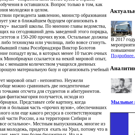
 обучения в оставшихся. Вопрос только в том, как
ания молодежи в целом.
Актуаль
ствии президента заявлению, министр образования
ует уже в ближайшем будущем организовать в
тку»
высшей школы. По мнению главы ведомства,
ющих на сегодняшний день заведений этого порядка,
рситетов и 150-200 прочих вузов. Остальные должны
В 2017 год
 либо техникума или училища, либо вовсе сгинуть.
мероприяти
 бывший глава Рособрнадзора Виктор Болотов
повышение 
ние попадут вузы, в которых менее 10 тысяч очных
Подробнее..
ик Минобрнауки ссылается на некий мировой опыт,
лы с меньшим количеством учащихся дневных
Аналити
хорошую материальную базу и организовать учебный
ует мировой опыт - непонятно. Неужели
вообще можно сравнивать две неидентичные
и точками отсчета для студентов и абитуриентов.
щая фантасмагория получается, исходя из
рнауки. Представьте себе картину, когда
Мыльные п
тов и большая часть «прочих вузов», обеспечивших
вного или еще какого ресурса в соответствующем
кой части России, а на территории Сибири и
все остальное». Местным выпускникам, многие из
ная молодежь, придется
ехать на Урал, потому что в
удет
мест, тем более бюджетных. Но и в