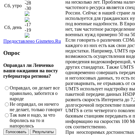
на несколько лет. Проблема нали
-28
Сб, утро
частотного ресурса является спе
-30
России. Сейчас в нашей стране 
используется для гражданских ну
под военные надобности. В Евро
-17
Сб, день
нет, там частотное распределени
-19
военных нужд примерно 50 на 50
Если говорить о различиях CDM
Предоставлено Gismeteo.Ru
каждого из них есть как свои дос
недостатки. Например, UMTS пр
Опрос
возможность осуществления виде
проведения видеоконференций, ч
Оправдал ли Левченко
других стандартах. Также UMTS 
ваши ожидания на посту
одновременно совершать передач
губернатора региона?
и неголосовых данных, то есть п
разговаривать, не отрываясь от 
Оправдал, он делает все
UMTS использует надстройку вы
правильно, заботится о
пакетной передачи данных HSDPA
народе
развить скорость Интернета до 7,
Не оправдал, он ничего
долгосрочной перспективе план
не делает, только говорит
UMTS в сети четвертого поколе
Так вам и надо, за что
базовым станциям передавать и 
боролись на то и
информацию на скоростях 100 Мб
напоролись
сек соответственно.
При неоспоримых достоинствах