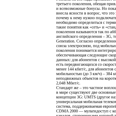
третьего поколения, обещая при
и всевозможные бонусы. Но пока
внесла ясности в вопрос, что это 
почему к нему нужно подключат
необходимо определиться с терм
такие понятия как «сеть» и «стан
поколения называются так по абб
английского определения – 3G, то
Generation. Согласно определе
союза электросвязи, под мобильн
поколения понимается интегриро
обеспечивающая следующие скор
данных: для абонентов с высоко
есть передвигающихся со скорост
менее 144 кбит/с, для абонентов 
мобильностью (до 3 км/ч) – 384 кб
неподвижных объектов на коротк
2,048 Мбит/с.
Стандарт же – это частное вопло
в мире существуют две основны
концепции 3G: UMTS (другое н
универсальная мобильная телек
система, поддерживаемая европе
CDMA 2000 — мультидоступ с к
каналов, сторонниками которой