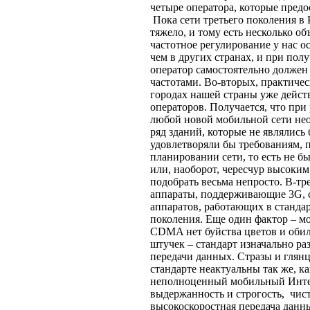
четыре оператора, которые предо
Пока сети третьего поколения в
тяжело, и тому есть несколько о
частотное регулирование у нас о
чем в других странах, и при пол
оператор самостоятельно должен
частотами. Во-вторых, практиче
городах нашей страны уже дейст
операторов. Получается, что при
любой новой мобильной сети не
ряд зданий, которые не являлис
удовлетворяли бы требованиям,
планировании сети, то есть не 
или, наоборот, чересчур высоким
подобрать весьма непросто. В-тр
аппараты, поддерживающие 3G, 
аппаратов, работающих в станда
поколения. Еще один фактор – м
CDMA нет буйства цветов и оби
штучек – стандарт изначально ра
передачи данных. Стразы и глян
стандарте неактуальны так же, к
неполноценный мобильный Интер
выдержанность и строгость, чист
высокоскоростная передача данн