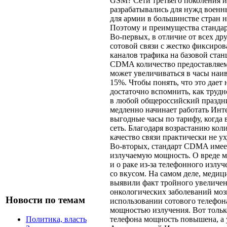
GSM? Сети третьего поколения 
разрабатывались для нужд военны
для армии в большинстве стран н
Поэтому и преимущества станд
Во-первых, в отличие от всех др
сотовой связи с жестко фиксиро
каналов трафика на базовой стан
CDMA количество предоставляем
может увеличиваться в часы наи
15%. Чтобы понять, что это дает 
достаточно вспомнить, как трудн
в любой общероссийский праздн
медленно начинает работать Инт
выгодные часы по тарифу, когда 
сеть. Благодаря возрастанию кол
качество связи практически не у
Во-вторых, стандарт CDMA име
излучаемую мощность. О вреде 
и о раке из-за телефонного излуч
со вкусом. На самом деле, меди
выявили факт тройного увеличен
онкологических заболеваний моз
Новости по темам
использовании сотового телефо
мощностью излучения. Вот только
телефона мощность повышена, а у
Политика, власть