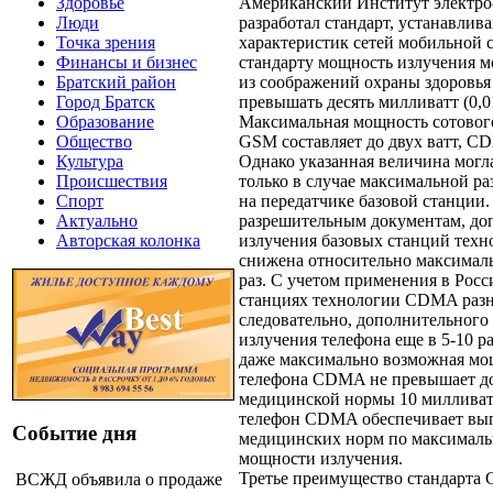
Американский Институт электро
Здоровье
разработал стандарт, устанавли
Люди
характеристик сетей мобильной с
Точка зрения
стандарту мощность излучения м
Финансы и бизнес
из соображений охраны здоровья
Братский район
превышать десять милливатт (0,01
Город Братск
Максимальная мощность сотового
Образование
GSM составляет до двух ватт, CD
Общество
Однако указанная величина могл
Культура
только в случае максимальной р
Происшествия
на передатчике базовой станции.
Спорт
разрешительным документам, до
Актуально
излучения базовых станций те
Авторская колонка
снижена относительно максималь
раз. С учетом применения в Росс
станциях технологии CDMA разн
следовательно, дополнительног
излучения телефона еще в 5-10 ра
даже максимально возможная мо
телефона CDMA не превышает д
медицинской нормы 10 милливатт
телефон CDMA обеспечивает вы
Событие дня
медицинских норм по максималь
мощности излучения.
Третье преимущество стандарт
ВСЖД объявила о продаже