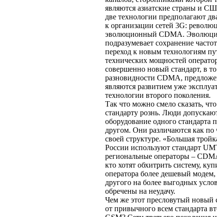
являются азиатские страны и СШ
две технологии предполагают дв
к организации сетей 3G: револ
эволюционный CDMA. Эволюци
подразумевает сохранение часто
переход к новым технологиям п
технических мощностей операт
совершенно новый стандарт, в то
разновидности CDMA, предложе
являются развитием уже эксплу
технологии второго поколения.
Так что можно смело сказать, чт
стандарту рознь. Люди допускают
оборудование одного стандарта п
другом. Они различаются как по 
своей структуре. «Большая тройк
России используют стандарт UM
региональные операторы – CDMA
кто хотят обхитрить систему, куп
оператора более дешевый модем,
другого на более выгодных услов
обречены на неудачу.
Чем же этот пресловутый новый 
от привычного всем стандарта в