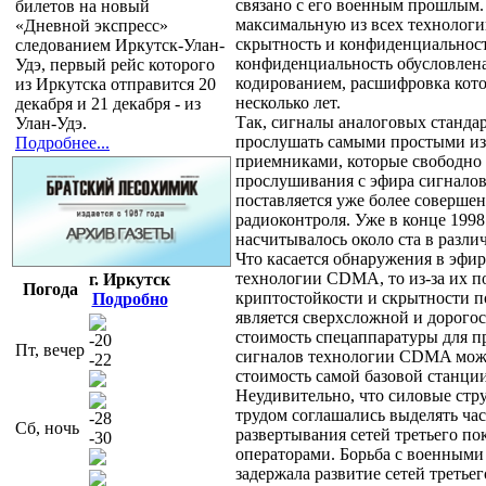
связано с его военным прошлым.
билетов на новый
максимальную из всех технолог
«Дневной экспресс»
скрытность и конфиденциальнос
следованием Иркутск-Улан-
конфиденциальность обусловлен
Удэ, первый рейс которого
кодированием, расшифровка кото
из Иркутска отправится 20
несколько лет.
декабря и 21 декабря - из
Так, сигналы аналоговых станда
Улан-Удэ.
прослушать самыми простыми и
Подробнее...
приемниками, которые свободно 
прослушивания с эфира сигнало
поставляется уже более совершен
радиоконтроля. Уже в конце 1998
насчитывалось около ста в разли
Что касается обнаружения в эфир
технологии CDMA, то из-за их 
г. Иркутск
Погода
криптостойкости и скрытности п
Подробно
является сверхсложной и дорого
стоимость спецаппаратуры для 
-20
Пт, вечер
сигналов технологии CDMA мож
-22
стоимость самой базовой станции
Неудивительно, что силовые стр
трудом соглашались выделять ча
-28
Сб, ночь
развертывания сетей третьего п
-30
операторами. Борьба с военными
задержала развитие сетей третье