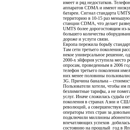
имеет и ряд недостатков. Телеф
аппаратов CDMA и имеют низкую
батареи. Сигнал стандарта UMT
территорию в 10-15 раз меньшую,
станции CDMA, что делает разве
UMTS более дорогостоящим из-з
большего количества оборудовани
дороже и услуги связи.
Европа пережила борьбу стандарт
Там сети третьего поколения рас
некое универсальное решение, од
2000-х эйфория уступила место р
опросам, проведенным в 2006 го
телефон третьего поколения име
них менее половины пользовали
3G. Причина банальна – стоимост
Пользователи хотели, чтобы им 
безлимитные тарифы, а не помег
услуг. Иначе сложилась судьба се
поколения в странах Азии и СШ
революций, а совершенствуя им
операторы этих стран за довольн
подключили миллионы абоненто
впечатляющих успехов добилась
состоянию на прошлый год в Яп