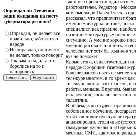
так и не спросил ни один из шес
работодателей. Редактор «Моско
Оправдал ли Левченко
комсомольца» Павел Гусев, в од
ваши ожидания на посту
рассказал, что предпочитает брат
губернатора региона?
именно «нежурналистов», поско
специалист, как правило, наиболе
Оправдал, он делает все
позиции «литературы» оценивае
правильно, заботится о
ситуацию. А умение хорошо писа
народе
умению рисовать или петь, то ест
Не оправдал, он ничего
человека нет хотя бы зачатков та
не делает, только говорит
вуз не поможет.
Так вам и надо, за что
Кроме этого, существует один и
боролись на то и
парадокс: хороший газетный жур
напоролись
больше шансов стать не менее х
тележурналистом, в то время как
тележурналиста этих шансов, в 
работы, меньше. Впрочем, бываю
исключения, когда человек по-н
талантлив.
В общем, если студент правильно
собственное обучение, постарает
читать дополнительную литерату
анализировать столичные (естест
гламурные журналы и «Первый ка
местные СМИ, как можно раньше