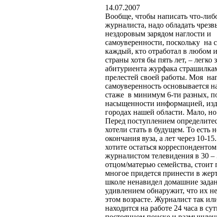
14.07.2007
Вообще, чтобы написать что-либ
журналиста, надо обладать чрез
нездоровым зарядом наглости и
самоуверенности, поскольку на 
каждый, кто отработал в любом 
страны хотя бы пять лет, – легко
абитуриента журфака страшилка
прелестей своей работы. Моя наг
самоуверенность основывается на
стаже в минимум 6-ти разных, п
насыщенности информацией, изд
городах нашей области. Мало, но
Перед поступлением определитес
хотели стать в будущем. То есть н
окончания вуза, а лет через 10-15
хотите остаться корреспондентом
журналистом телевидения в 30 – 
отцом/матерью семейства, стоит 
многое придется принести в жертв
школе ненавидел домашние задан
удивлением обнаружит, что их не
этом возрасте. Журналист так ил
находится на работе 24 часа в сут
постоянном поиске и размышлени