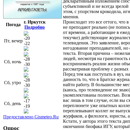
декларативным изложением собс
субъективной и не всегда зрелой
этом, с упорством крокодила, иг
мнения.
г. Иркутск
Происходит это все оттого, что в
Погода
Подробно
не преподают реально (не попи
от времени, а работающие в еже
текучке) действующие журналист
-20
Пт, вечер
телевидения. Это заявление, вер
-22
негодование преподавателей, но 
текста. Вторая причина – нежел
людей, несмотря на грамотность 
-28
Сб, ночь
воспринимать реалии жизни объ
-30
рассматривая проблему с разных
Перед тем как поступать в вуз, н
данность то, что в Братске журна
-28
Сб, утро
найти работу. В большинстве мес
-30
(каюсь, про телевидение не знаю
укомплектованы полностью. Возь
вас лишь в том случае, если вы с
-17
Сб, день
переплюнете уже опытных коллег
-19
переплевывают коллег не выпус
журфаков, а филологи, юристы, 
Предоставлено Gismeteo.Ru
Кстати, у автора этого текста ди
окончании биофака ИГУ, который 
Опрос