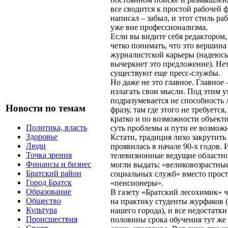
все сводится к простой рабочей 
написал – забыл, и этот стиль ра
уже вне профессионализма.
Если вы видите себя редактором,
четко понимать, что это вершина
журналистской карьеры (надеюсь,
вычеркнет это предложение). Нет
существуют еще пресс-службы.
Но даже не это главное. Главное 
излагать свои мысли. Под этим 
подразумевается не способность 
Новости по темам
фразу, там где этого не требуется,
кратко и по возможности объект
Политика, власть
суть проблемы и пути ее возмож
Здоровье
Кстати, традиция лихо закрутить
Люди
проявилась в начале 90-х годов.
Точка зрения
телевизионные ведущие областно
Финансы и бизнес
могли выдать: «великовозрастны
Братский район
социальных служб» вместо прост
Город Братск
«пенсионеры».
Образование
В газету «Братский лесохимик» ч
Общество
на практику студенты журфаков (
Культура
нашего города), и все недостатк
Происшествия
половины срока обучения тут же