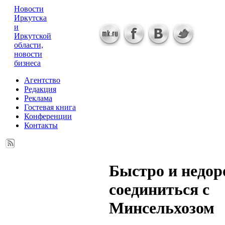
Новости
Иркутска
и
Иркутской
области,
новости
бизнеса
Агентство
Редакция
Реклама
Гостевая книга
Конференции
Контакты
Быстро и недор
соединиться с
Минсельхозом