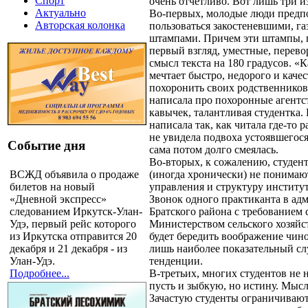
Спорт
очень отчетливо. Вот лишь три и
Актуально
Во-первых, молодые люди предп
Авторская колонка
пользоваться закостеневшими, г
штампами. Причем эти штампы, 
первый взгляд, уместные, перев
смысл текста на 180 градусов. «
мечтает быстро, недорого и каче
похоронить своих родственников»
написала про похоронные агентст
кавычек, талантливая студентка.
написала так, как читала где-то 
не увидела подвоха устоявшегося
Событие дня
сама потом долго смеялась.
Во-вторых, к сожалению, студен
ВСЖД объявила о продаже
(иногда хронически) не понима
билетов на новый
управления и структуру институт
«Дневной экспресс»
Звонок одного практиканта в а
следованием Иркутск-Улан-
Братского района с требованием 
Удэ, первый рейс которого
Министерством сельского хозяйс
из Иркутска отправится 20
будет бередить воображение чин
декабря и 21 декабря - из
лишь наиболее показательный сл
Улан-Удэ.
тенденции.
Подробнее...
В-третьих, многих студентов не 
пусть и зыбкую, но истину. Мысл
Зачастую студенты ограничиваю