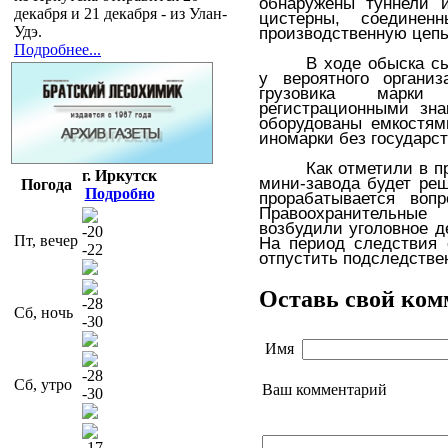
обнаружены туннели 
декабря и 21 декабря - из Улан-
цистерны, соедине
Удэ.
производственную цепь
Подробнее...
В ходе обыска с
у вероятного организ
грузовика марк
регистрационными зна
оборудованы емкостям
иномарки без государс
Как отметили в п
г. Иркутск
мини-завода будет ре
Погода
Подробно
прорабатывается воп
Правоохранительны
возбудили уголовное де
-20
Пт, вечер
На период следствия 
-22
отпустить подследстве
Оставь свой ко
-28
Сб, ночь
-30
Имя
-28
Сб, утро
Ваш комментарий
-30
-17