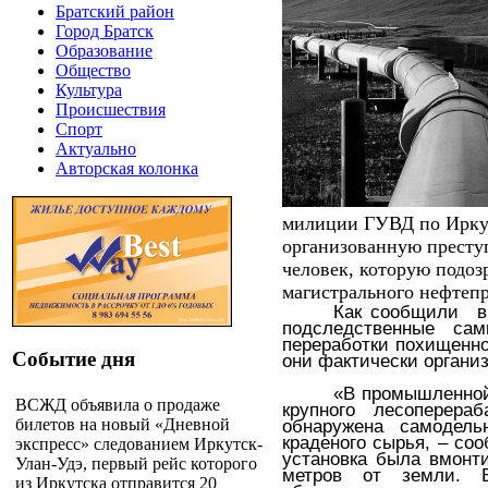
Братский район
Город Братск
Образование
Общество
Культура
Происшествия
Спорт
Актуально
Авторская колонка
милиции ГУВД по Иркут
организованную престу
человек, которую подо
магистрального нефтепр
Как сообщили
в
подследственные са
переработки похищенно
Событие дня
они фактически органи
«В промышленной
ВСЖД объявила о продаже
крупного лесоперера
билетов на новый «Дневной
обнаружена самодель
краденого сырья, – со
экспресс» следованием Иркутск-
установка была вмонти
Улан-Удэ, первый рейс которого
метров от земли. В
из Иркутска отправится 20