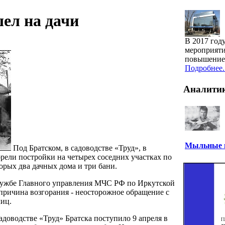
ел на дачи
В 2017 год
мероприяти
повышение 
Подробнее..
Аналити
Мыльные п
Под Братском, в садоводстве «Труд», в
ели постройки на четырех соседних участках по
орых два дачных дома и три бани.
лужбе Главного управления МЧС РФ по Иркутской
 причина возгорания - неосторожное обращение с
иц.
адоводстве «Труд» Братска поступило 9 апреля в