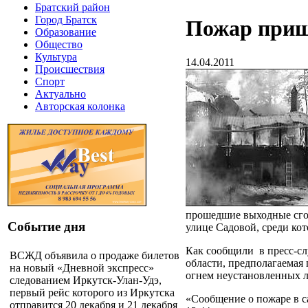
Братский район
Город Братск
Пожар приш
Образование
Общество
Культура
14.04.2011
Происшествия
Спорт
Актуально
Авторская колонка
прошедшие выходные сгор
Событие дня
улице Садовой, среди кот
Как сообщили
в пресс-с
ВСЖД объявила о продаже билетов
области, предполагаемая
на новый «Дневной экспресс»
огнем неустановленных л
следованием Иркутск-Улан-Удэ,
первый рейс которого из Иркутска
«Сообщение о пожаре в с
отправится 20 декабря и 21 декабря