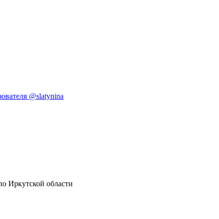
ователя @slatynina
по Иркутской области
16+