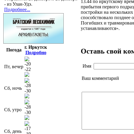
13.44 по иркутскому врем
- из Улан-Удэ.
прибытия первого подраз
Подробнее...
постройки на нескольких
способствовало позднее 
Погибших и травмирован
устанавливаются».
г. Иркутск
Оставь свой ко
Погода
Подробно
-20
Имя
Пт, вечер
-22
Ваш комментарий
-28
Сб, ночь
-30
-28
Сб, утро
-30
-17
Сб, день
-19