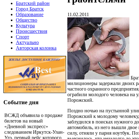
Братский район
Город Братск
11.02.2011
Образование
Общество
Культура
Происшествия
Спорт
Актуально
Авторская колонка
Бра
милиционеры задержали двоих р
частного охранного предприятия
ограбили молодого человека на у
Порожский.
Событие дня
Поздно ночью на пустынной улиц
ВСЖД объявила о продаже
Порожский к молодому человеку
билетов на новый
заблудился в поисках нужного до
«Дневной экспресс»
автомобиль, из него вышли двое
следованием Иркутск-Улан-
силу, отняли у парня ноутбук. По
Удэ, первый рейс которого
выяснилось, что незадолго до это