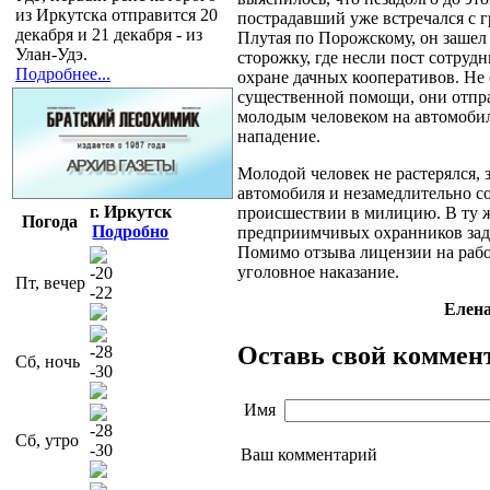
из Иркутска отправится 20
пострадавший уже встречался с 
декабря и 21 декабря - из
Плутая по Порожскому, он зашел
Улан-Удэ.
сторожку, где несли пост сотру
Подробнее...
охране дачных кооперативов. Не 
существенной помощи, они отпра
молодым человеком на автомоби
нападение.
Молодой человек не растерялся,
автомобиля и незамедлительно с
г. Иркутск
происшествии в милицию. В ту 
Погода
Подробно
предприимчивых охранников зад
Помимо отзыва лицензии на рабо
уголовное наказание.
-20
Пт, вечер
-22
Елен
Оставь свой коммен
-28
Сб, ночь
-30
Имя
-28
Сб, утро
-30
Ваш комментарий