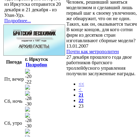
Человек, решивший заняться
из Иркутска отправится 20
моделизмом и сделавший лишь
декабря и 21 декабря - из
первый шаг к своему увлечению,
Улан-Удэ.
же обнаружит, что он не один.
Подробнее...
Таких, как он, оказывается тысяч
В конце концов, для кого сотни
фирм из десятков стран
изготавливают сборные модели?
13.01.2007
Почти как метрополитен
27 декабря прошлого года двое
г. Иркутск
Погода
работников братского
Подробно
троллейбусного управления
получили заслуженные награды.
-20
Пт, вечер
-22
<<
<
21
-28
22
Сб, ночь
-30
23
-28
Сб, утро
-30