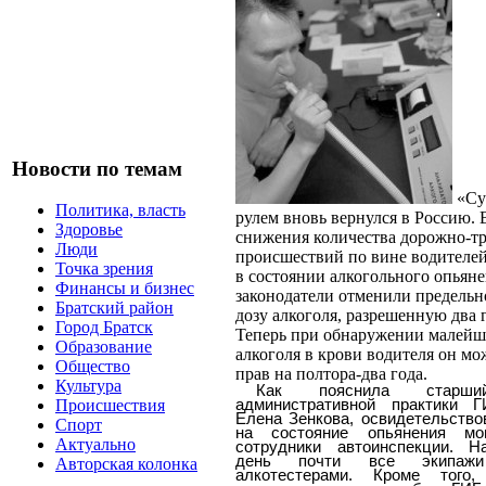
Новости по темам
«Су
Политика, власть
рулем вновь вернулся в Россию. 
Здоровье
снижения количества дорожно-т
Люди
происшествий по вине водителей
Точка зрения
в состоянии алкогольного опьяне
Финансы и бизнес
законодатели отменили предель
Братский район
дозу алкоголя, разрешенную два г
Город Братск
Теперь при обнаружении малейш
Образование
алкоголя в крови водителя он м
Общество
прав на полтора-два года.
Культура
Как пояснила старши
административной практики 
Происшествия
Елена Зенкова, освидетельство
Спорт
на состояние опьянения мо
Актуально
сотрудники автоинспекции. Н
день почти все экипажи
Авторская колонка
алкотестерами. Кроме того,