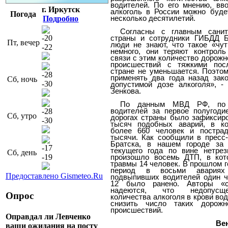
водителей. По его мнению, вв
г. Иркутск
алкоголь в России можно буде
Погода
Подробно
несколько десятилетий.
Согласны с главным сани
-20
страны и сотрудники ГИБДД Б
Пт, вечер
люди не знают, что такое «чут
-22
немного, они теряют контрол
связи с этим количество дорож
происшествий с тяжкими пос
стране не уменьшается. Поэто
-28
применять два года назад зак
Сб, ночь
-30
допустимой дозе алкоголя», -
Зенкова.
По данным МВД РФ, по 
-28
водителей за первое полугоди
Сб, утро
дорогах страны было зафиксиро
-30
тысяч подобных аварий, в ко
более 660 человек и пострад
тысячи. Как сообщили в прес
Братска, в нашем городе за
-17
текущего года по вине нетре
Сб, день
-19
произошло восемь ДТП, в кот
травмы 14 человек. В прошлом г
период в восьми авариях
Предоставлено Gismeteo.Ru
подвыпивших водителей один ч
12 было ранено. Авторы «с
надеются, что недопусщ
Опрос
количества алкоголя в крови во
снизить число таких дорожно
происшествий.
Оправдал ли Левченко
Ве
ваши ожидания на посту