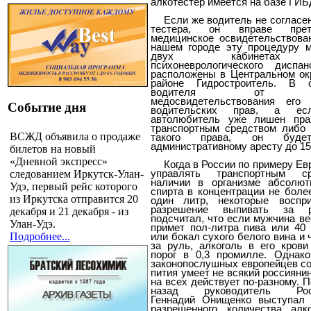
алкотестер имеется на базе ГИБ
Если же водитель не согласе
тестера, он вправе прет
медицинское освидетельствова
нашем городе эту процедуру 
двух кабинетах Б
психоневрологического диспа
расположены в Центральном ок
районе Гидростроитель. В 
водителя от про
медосвидетельствования его
Событие дня
водительских прав, а ес
автолюбитель уже лишен пра
транспортным средством либо
ВСЖД объявила о продаже
такого права, он будет
административному аресту до 15
билетов на новый
«Дневной экспресс»
Когда в России по примеру Е
следованием Иркутск-Улан-
управлять транспортным с
наличии в организме абсолют
Удэ, первый рейс которого
спирта в концентрации не боле
из Иркутска отправится 20
один литр, некоторые воспр
разрешение выпивать за р
декабря и 21 декабря - из
подсчитал, что если мужчина в
Улан-Удэ.
примет пол-литра пива или
40 
Подробнее...
или бокал сухого белого вина и 
за руль, алкоголь в его крови
порог в 0,3 промилле. Однак
законопослушных европейцев с
пития умеет не всякий россиянин
на всех действует по-разному. 
назад руководитель Росп
Геннадий Онищенко выступал 
разрешенного количества алк