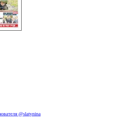
ователя @slatynina