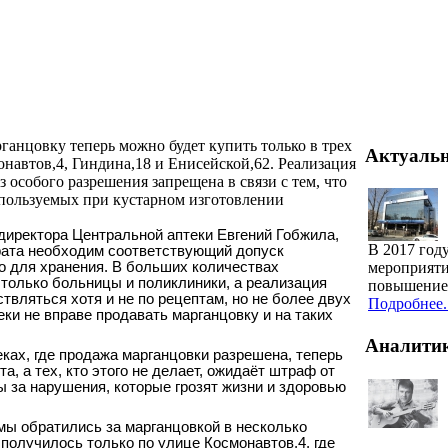
ганцовку теперь можно будет купить только в трех
Актуаль
онавтов,4, Гиндина,18 и Енисейской,62. Реализация
з особого разрешения запрещена в связи с тем, что
спользуемых при кустарном изготовлении
директора Центральной аптеки Евгений Гобжила,
В 2017 год
рата необходим соответствующий допуск
о для хранения. В больших количествах
мероприяти
 только больницы и поликлиники, а реализация
повышение 
вляться хотя и не по рецептам, но не более двух
Подробнее..
теки не вправе продавать марганцовку и на таких
Аналити
еках, где продажа марганцовки разрешена, теперь
а, а тех, кто этого не делает, ожидаёт штраф от
 за нарушения, которые грозят жизни и здоровью
мы обратились за марганцовкой в несколько
 получилось только по улице Космонавтов,4, где