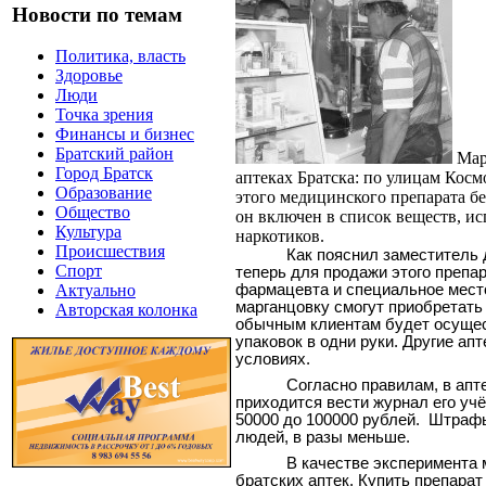
Новости по темам
Политика, власть
Здоровье
Люди
Точка зрения
Финансы и бизнес
Братский район
Мар
Город Братск
аптеках Братска: по улицам Косм
Образование
этого медицинского препарата бе
Общество
он включен в список веществ, и
Культура
наркотиков.
Происшествия
Как пояснил заместитель 
Спорт
теперь для продажи этого препа
фармацевта и специальное мест
Актуально
марганцовку смогут приобретать
Авторская колонка
обычным клиентам будет осущест
упаковок в одни руки. Другие ап
условиях.
Согласно правилам, в апт
приходится вести журнал его учёт
50000 до 100000 рублей.
Штрафы
людей, в разы меньше.
В качестве эксперимента 
братских аптек. Купить препарат