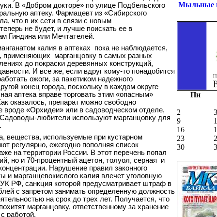
Мыльные п
руки. В «Добром докторе» по улице Подбельского
ральную аптеку. Фармацевт из «Сибирского
, что в их сети в связи с новым
еперь не будет, и лучше поискать ее в
ам Гиндина или Мечтателей.
манганатом калия в аптеках
пока не наблюдается,
н, применяющих
марганцовку в самых разных
влениях до покраски деревянных конструкций,
авности. И все же, если вдруг кому-то понадобится
аботать ожоги, за пакетиком надежного
ругой конец города, поскольку в каждом округе
ная аптека вправе торговать этим «опасным»
Пн
Как оказалось, препарат можно свободно
е вроде «Орхидеи» или в садоводческом отделе,
2
. Садоводы-любители используют марганцовку для
9
.
16
а, вещества, используемые при кустарном
23
яют регулярно, ежегодно пополняя список
30
аже на территории России. В этот перечень попал
й, но и 70-процентный ацетон, толуол, серная
и
концентрации. Нарушение правил законного
ты и марганцевокислого калия влечет уголовную
2 УК РФ, санкция которой предусматривает штраф в
ублей с запретом занимать определенную должность
тельностью на срок до трех лет. Получается, что
похитят марганцовку, ответственному за хранение
с работой.