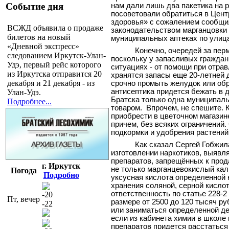
Событие дня
нам дали лишь два пакетика на 
посоветовали обратиться в Цент
здоровья» с сожалением сообщила
ВСЖД объявила о продаже
законодательством марганцовки т
билетов на новый
муниципальных аптеках по улиц
«Дневной экспресс»
Конечно, очередей за пер
следованием Иркутск-Улан-
поскольку у запасливых гражда
Удэ, первый рейс которого
ситуациях - от помощи при отра
из Иркутска отправится 20
хранятся запасы еще 20-летней д
декабря и 21 декабря - из
срочно промыть желудок или обр
антисептика придется бежать в д
Улан-Удэ.
Братска только одна муниципаль
Подробнее...
товаром.
Впрочем, не спешите. 
приобрести в цветочном магазин
причем, без всяких ограничений
подкормки и удобрения растений
Как сказал Сергей Гобжил
изготовлении наркотиков, выявл
препаратов, запрещённых к прод
г. Иркутск
не только марганцевокислый кали
Погода
Подробно
уксусная кислота определенной 
хранения соляной, серной кисло
ответственность по статье 228-
-20
Пт, вечер
размере от 2500 до 120 тысяч р
-22
или заниматься определенной дея
если из кабинета химии в школе 
препаратов придется расстаться 