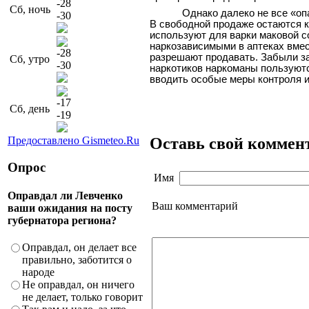
-28
Сб, ночь
Однако далеко не все «о
-30
В свободной продаже остаются 
используют для варки маковой с
наркозависимыми в аптеках вмес
-28
разрешают продавать. Забыли зак
Сб, утро
-30
наркотиков наркоманы пользуютс
вводить особые меры контроля и
-17
Сб, день
-19
Оставь свой коммен
Предоставлено Gismeteo.Ru
Опрос
Имя
Оправдал ли Левченко
Ваш комментарий
ваши ожидания на посту
губернатора региона?
Оправдал, он делает все
правильно, заботится о
народе
Не оправдал, он ничего
не делает, только говорит