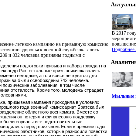
Актуаль
В 2017 год
мероприяти
повышение 
весенне-летнюю кампанию на призывную комиссию
Подробнее..
состоянию здоровья к военной службе оказались
289 и 832 человека признаны годными с
и.
Аналити
тделения подготовки призыва и набора граждан на
лександр Рак, остальные призывники оказались
еменно негодные, а то и вовсе не годятся для
 призыва были освобождены 742 человека.
 психические заболевания, в том числе
нная отсталость. Кроме того, молодежь страдает
болеваниями.
Мыльные п
ка, призывная кампания проходила в условиях
 прошлого года военный комиссариат Братска был
разделение областного военкомата. Вместе со
еждения он потерял и финансовую поддержку
тв были сорваны все подготовительные
роводились перед призывом. Если в прежние годы
нических работников, которые разносили повестки