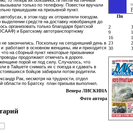
ю, то теперь их обязанности легли на личный
 вызывали только по телефону. Повестки вручали
льно пришедшим на призывной пункт.
Пн
автобусах, в этом году их отправляли поездом.
о выделении средств на доставку новобранцев до
ось организовать только благодаря братской
2
СААФ) и Братскому автотранспортному
9
16
23
 не закончились. Поскольку на сегодняшний день в
 и
работают в основном женщины, им и приходится
30
, что на сборный пункт некоторые призывники
проводы продолжают отмечать в дороге.
енщине порой не под силу. Случалось, что
 в Тайшете снимать их с поезда и сдавать в
остоявшихся бойцов забирали потом родители.
ександр Рак, несмотря на трудности, отдел
й области по Братску
план призыва выполнил.
Венера ЛИСКИНА
Фото автора
тарий