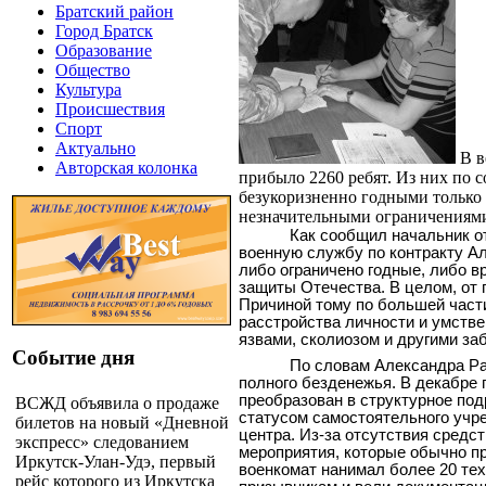
Братский район
Город Братск
Образование
Общество
Культура
Происшествия
Спорт
Актуально
В 
Авторская колонка
прибыло 2260 ребят. Из них по 
безукоризненно годными только 
незначительными ограничениям
Как сообщил начальник о
военную службу по контракту А
либо ограничено годные, либо вр
защиты Отечества. В целом, от
Причиной тому по большей части
расстройства личности и умстве
язвами, сколиозом и другими за
Событие дня
По словам Александра Ра
полного безденежья. В декабре
преобразован в структурное под
ВСЖД объявила о продаже
статусом самостоятельного учр
билетов на новый «Дневной
центра. Из-за отсутствия средс
экспресс» следованием
мероприятия, которые обычно п
Иркутск-Улан-Удэ, первый
военкомат нанимал более 20 тех
рейс которого из Иркутска