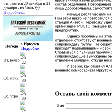
призывникам и вели документаци
отправится 20 декабря и 21
состав отделения. Новобранцев
декабря - из Улан-Удэ.
лишь добровольцам, самостояте
Подробнее...
Раньше ребят увозили на 
При этом никто не позаботился 
станции Анзеби. Перевозку удал
организации РОСТО (бывшее ДО
предприятию.
Однако проблемы на этом
отделении отсутствуют военные
г. Иркутск
сопровождать группы. Не секрет
Погода
Подробно
приходят подвыпившими и свои 
Справиться с пьяными парнями ж
сопровождающие вынуждены были
-20
Пт, вечер
отделение милиции, откуда нес
-22
И все же, как отметил Ал
военного комиссариата Иркутско
-28
Сб, ночь
-30
Оставь свой коммен
-28
Сб, утро
-30
Имя
-17