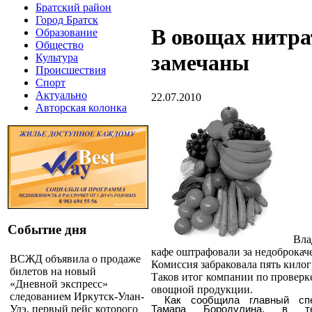
Братский район
Город Братск
В овощах нитра
Образование
Общество
замечаны
Культура
Происшествия
Спорт
Актуально
22.07.2010
Авторская колонка
Событие дня
Вла
кафе оштрафовали за недоброкач
ВСЖД объявила о продаже
Комиссия забраковала пять кило
билетов на новый
Таков итог компании по проверке
«Дневной экспресс»
овощной продукции.
следованием Иркутск-Улан-
Как сообщила главный спе
Удэ, первый рейс которого
Тамара Бородулина, в т