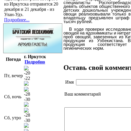
специалисты Роспотребнад
из Иркутска отправится 20
девять объектов общественного 
декабря и 21 декабря - из
детских дошкольных учрежден
овощи реализовывали только в
Улан-Удэ.
владельцу предъявлен штраф
Подробнее...
тысяч рублей.
В ходе проверки исследован
овощей на ядохимикаты и нитрат
проб овощей, завезенных из Ки
продукции из Узбекистана. 
продукция соответствуе
гигиенических норм.
г. Иркутск
Погода
Подробно
Оставь свой коммен
-20
Пт, вечер
-22
Имя
Ваш комментарий
-28
Сб, ночь
-30
-28
Сб, утро
-30