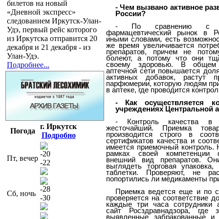
билетов на новый
- Чем вызвано активное раз
«Дневной экспресс»
России?
следованием Иркутск-Улан-
- По сравнению с д
Удэ, первый рейс которого
фармацевтический рынок в Р
из Иркутска отправится 20
иными словами, есть возможнос
же время увеличивается потре
декабря и 21 декабря - из
препаратов, причем не пото
Улан-Удэ.
болеют, а потому что они тщ
Подробнее...
своему здоровью. В общем
аптечной сети повышается доля
активных добавок, растут п
парфюмерии, которую людям при
в аптеке, где проводится контрол
- Как осуществляется к
учреждениях Центральной а
- Контроль качества в 
г. Иркутск
жесточайший. Приемка това
Погода
производится строго в соот
Подробно
сертификатов качества и соотв
имеется приемочный контроль. 
-20
рамках своей компетенции 
Пт, вечер
внешний вид препаратов. Он
-22
выглядеть торговая упаковка
таблетки. Проверяют, не р
попортились ли медикаменты при
-28
Приемка ведется еще и по с
Сб, ночь
-30
проверяется на соответствие до
каждые три часа сотрудники 
сайт Росздравнадзора, где з
выявленные забракованные и