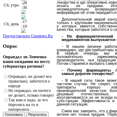
лекарства и где оперативно изв
-28
Сб, утро
изъять из продажи. Изъ
-30
незамедлительно возвраща
информация об этом передается
Дополнительной мерой конт
-17
только с крупными национальн
Сб, день
-19
у которых имеется собственн
качества, которые заботятся о с
Предоставлено Gismeteo.Ru
- Но фармацевтический 
медикаментов выпускается 
Опрос
- В нашем регионе работа
командир», где дистрибьюторы 
В первую очередь мы выб
Оправдал ли Левченко
положительно зарекоме
производителя, чья продукция
ваши ожидания на посту
Потом стараемся выбрать самую
губернатора региона?
- Почему фармацевты п
самые дорогие лекарства?
Оправдал, он делает все
- В нашей сети такое може
правильно, заботится о
частном случае. Не секрет, ч
народе
препараты хорошо изв
Не оправдал, он ничего
производителей зачастую бо
дешевые отечественные
не делает, только говорит
изготавливаются из не всегда к
Так вам и надо, за что
субстанции. Эффективность и 
данной ситуации.
боролись на то и
напоролись
Смею вас заверить, что у фа
аптеки нет плана продаж. Пере