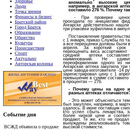
Здоровье
аномально высокие це
например, в ангарской апт
Люди
составило 276 %. Почему та
Точка зрения
Финансы и бизнес
- При проверке ценооб
проходила по инициативе фед
Братский район
Ангарске действительно нашл
Город Братск
три упаковки эуфиллина в ампул
Образование
Постановление правительств
Общество
с 1 января, приказ Службы по т
Культура
а все переоценки должны были в
апреля. За короткий срок 
Происшествия
переоценить весь ассортимент 
Спорт
средней
аптеки составляе
Актуально
наименований. Не удив
переоформлении одного из ни
Авторская колонка
Ангарская аптека закупила три 
цене завода-изготовителя -14 р
зарегистрировал цену с 1 апрел
превышение в сумме составило 2
в процентах — 276.
- Почему цены на одно и
разных аптеках отличаются
- Это может объясняться тем,
был закуплен, например, в марте
удалось. В июне поставщик сниз
кто успел сбыть лекарства, з
Событие дня
более низкой цене и соответ
продают. Те же, кто не прода
вынуждены реализовывать тов
ВСЖД объявила о продаже
высокой стоимости.