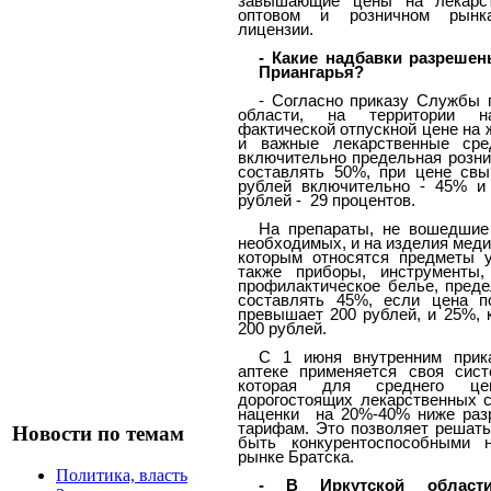
завышающие цены на лекарст
оптовом и розничном рынк
лицензии.
- Какие надбавки разрешен
Приангарья?
- Согласно приказу Службы 
области, на территории н
фактической отпускной цене на
и важные лекарственные сре
включительно предельная розни
составлять 50%, при цене св
рублей включительно - 45% и
рублей -
29 процентов.
На препараты, не вошедшие
необходимых, и на изделия меди
которым относятся предметы 
также приборы, инструменты,
профилактическое белье, преде
составлять 45%, если цена п
превышает 200 рублей, и 25%, 
200 рублей.
C 1 июня внутренним прик
аптеке применяется своя сист
которая для среднего це
дорогостоящих лекарственных с
наценки
на 20%-40% ниже раз
тарифам. Это позволяет решать
Новости по темам
быть конкурентоспособными 
рынке Братска.
Политика, власть
- В Иркутской области