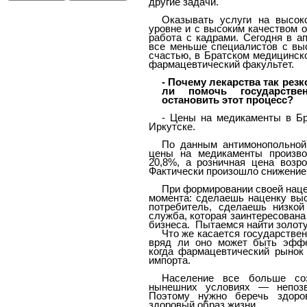
другие задачи.
Оказывать услуги на высок
уровне и с высоким качеством 
работа с кадрами. Сегодня в а
все меньше специалистов с вы
счастью, в Братском медицинск
фармацевтический факультет.
- Почему лекарства так рез
ли помочь государствен
остановить этот процесс?
- Цены на медикаменты в Бр
Иркутске.
По данным антимонопольной
цены на медикаменты произво
20,8%, а розничная цена возро
Фактически произошло снижение
При формировании своей нац
момента: сделаешь наценку выс
потребитель, сделаешь низкой
служба, которая заинтересована
бизнеса.
Пытаемся найти золоту
Что же касается государствен
вряд ли оно может быть эффе
когда фармацевтический рынок 
импорта.
Население все больше соз
нынешних условиях — непозв
Поэтому нужно беречь здоро
здоровый образ жизни.