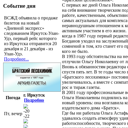
С первых же дней Ольга Николае
Событие дня
на себя внимание творческим по
работе, качественным, объекти
ВСЖД объявила о продаже
самых актуальных для комплекса
билетов на новый
неравнодушным отношением к ко
«Дневной экспресс»
активным участием в его жизни. 
следованием Иркутск-Улан-
когда в 1987 году первый редакт
Удэ, первый рейс которого
Богданов уходил на заслуженный
из Иркутска отправится 20
сомнений в том, кто станет его 
декабря и 21 декабря - из
кого не было.
Улан-Удэ.
В 1993 году обстоятельства на не
Подробнее...
отлучили Ольгу Николаевну от л
Вновь к обязанностям редактора 
спустя пять лет. В те годы числ
«Братского лесохимика» постоян
увеличивалось, а вместе с симпа
рос и тираж газеты.
В 2001 году профессиональные 
г. Иркутск
Погода
Ольги Николаевны поднялись на
Подробно
новый уровень: она возглавила к
издательского дома «Братск».
-20
Где бы ни работала Ольга Астафь
Пт, вечер
-22
удавалось создать атмосферу уди
работоспособности, творческого 