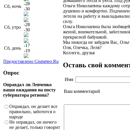
домашнего тепла и уюта. Под ру
-28
Ольги Николаевны каждому сот
Сб, ночь
-30
душевно и комфортно. Подчинен
летели на работу и выкладывали
силу.
-28
Ольга Николаевна была любяще
Сб, утро
-30
женой, внимательной, заботливо
прекрасной бабушкой.
Мы никогда не забудем Вас, Ольг
-17
Оля, Олечка, Леля?
Сб, день
-19
Коллеги, друзья
Предоставлено Gismeteo.Ru
Оставь свой коммен
Опрос
Имя
Оправдал ли Левченко
ваши ожидания на посту
Ваш комментарий
губернатора региона?
Оправдал, он делает все
правильно, заботится о
народе
Не оправдал, он ничего
не делает, только говорит