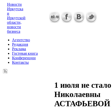
Новости
Иркутска
и
Иркутской
области,
новости
бизнеса
Агентство
Редакция
Реклама
Гостевая книга
Конференции
Контакты
1 июля не стал
Николаевны
АСТАФЬЕВОЙ