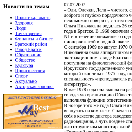
07.07.2007
Новости по темам
– Оли, Олечки, Лели – чистого, с
доброго и глубоко порядочного ч
Политика, власть
невозможно поверить, с этим нел
Здоровье
Ольга Николаевна родилась 26 с
Люди
года в Братске. В 1968 окончил
Точка зрения
N1 и в течение ближайшего года
Финансы и бизнес
пионервожатой в родной школе.
Братский район
С сентября 1969 по август 1970 
Город Братск
Николаевна была аппаратчиком 
Образование
экстракционном заводе Братског
Общество
поступила на филологический фа
Культура
Иркутского государственного ун
Происшествия
который окончила в 1975 году, п
Спорт
специальность «преподаватель ру
Актуально
литературы».
Авторская колонка
В мае 1978 года она вышла на ра
городскую организацию Обществ
выполняла функции ответственно
В ноябре того же года Ольга Ник
вернулась на комплекс. Сначала 
себя в качестве диктора заводско
радиовещания, а чуть позднее ст
литсотрудником многотиражной 
«Братский целлюлозник».