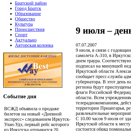
Братский район
Город Братск
Образование
Общество
Культура
9 июля – ден
Происшествия
Спорт
Актуально
07.07.2007
Авторская колонка
9 июля, в связи с годовщи
самолета А-310, в Иркутск
днем траура. Соответству
подписал на минувшей нед
Иркутской области Алекс
сообщает пресс-служба ад
губернатора. В этот день н
региона будут приспущены
флаги Российской Федерац
Событие дня
области. Всем учреждения
телерадиокомпаниям, дей
территории Приангарья, р
ВСЖД объявила о продаже
развлекательные меропри
билетов на новый «Дневной
С 10.00 часов 9 июля от з
экспресс» следованием Иркутск-
Иркутской области к месту 
Улан-Удэ, первый рейс которого
состоится обряд поминальн
из Иркутска отправится 20