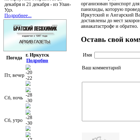
организован транспорт для
декабря и 21 декабря - из Улан-
панихиды, которую провед
Удэ.
Иркутский и Ангарский В
Подробнее...
доставлены до мест захор
авиакатастрофе и обратно
Оставь свой ко
Имя
г. Иркутск
Погода
Подробно
Ваш комментарий
-20
Пт, вечер
-22
-28
Сб, ночь
-30
-28
Сб, утро
-30
-17