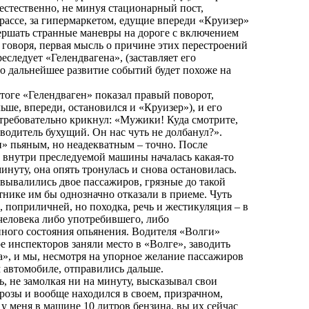
 естественно, не минуя стационарный пост,
трассе, за гипермаркетом, едущие впереди «Круизер»
вершать странные маневры на дороге с включением
 говоря, первая мысль о причине этих перестроений
еследует «Гелендвагена», (заставляет его
то дальнейшее развитие событий будет похоже на
итоге «Гелендваген» показал правый поворот,
ьше, впереди, остановился и «Круизер»), и его
 требовательно крикнул: «Мужики! Куда смотрите,
 водитель бухущий. Он нас чуть не долбанул?».
и» пьяным, но неадекватным – точно. После
 внутри преследуемой машины началась какая-то
инуту, она опять тронулась и снова остановилась.
вывалились двое пассажиров, грязные до такой
тнике им бы однозначно отказали в приеме. Чуть
 поприличней, но походка, речь и жестикуляция – в
 человека либо употребившего, либо
ного состояния опьянения. Водителя «Волги»
 инспекторов заняли место в «Волге», заводить
а», и мы, несмотря на упорное желание пассажиров
м автомобиле, отправились дальше.
, не замолкая ни на минуту, высказывал свои
розы и вообще находился в своем, призрачном,
у меня в машине 10 литров бензина, вы их сейчас