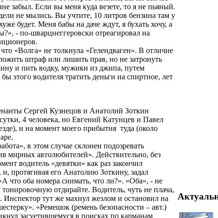
не забыл. Если вы меня куда везете, то я не пьяный.
дели не мылись. Вы учтите, 10 литров бензина там у
хуже будет. Меня бабы на даче ждут, я бухать хочу, а
ы?», - по-шварцнеггеровски отреагировал на
иционеров.
, что «Волга» не толкнула «Гелендваген». В отличие
аложить штраф или лишить прав, но не затронуть
ину и пить водку, мужики из джипа, путем
бы этого водителя тратить деньги на спиртное, лет
енанты Сергей Кузнецов и Анатолий Зоткин
 сутки, 4 человека, но Евгений Катунцев и Павел
езде), и на момент моего прибытия туда (около
аре.
абота», в этом случае склонен подозревать
ив мирных автолюбителей». Действительно, без
омент водитель «девятки» как раз закончил
 и, протягивая его Анатолию Зоткину, задал
А что оба номера снимать, что ли?». «Оба», - не
у тонировочную отдирайте. Водитель, чуть не плача,
Актуаль
. Инспектор тут же махнул жезлом и остановил на
естерку». «Ремешок (ремень безопасности – авт.)
рикнул засуетившемуся в поисках по карманам