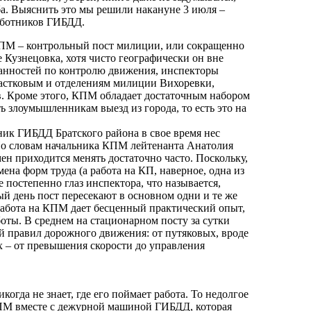
жба. Выяснить это мы решили накануне 3 июля –
аботников ГИБДД.
ПМ – контрольный пост милиции, или сокращенно
е Кузнецовка, хотя чисто географически он вне
анностей по контролю движения, инспекторы
стковым и отделениям милиции Вихоревки,
. Кроме этого, КПМ обладает достаточным набором
ть злоумышленникам выезд из города, то есть это на
ник ГИБДД Братского района в свое время нес
По словам начальника КПМ лейтенанта Анатолия
н приходится менять достаточно часто. Поскольку,
ена форм труда (а работа на КП, наверное, одна из
е постепенно глаз инспектора, что называется,
й день пост пересекают в основном одни и те же
работа на КПМ дает бесценный практический опыт,
оты. В среднем на стационарном посту за сутки
ий правил дорожного движения: от путяковых, вроде
х – от превышения скорости до управления
огда не знает, где его поймает работа. То недолгое
КПМ вместе с дежурной машиной ГИБДД, которая