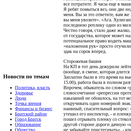
все потратите. Я часы еще в маши
Я ребят помыться вез, они две не
меня. Вы за это ответите, вам же 
вы меня увозите». «Ага. Хулиган
последнюю реплику один из мил
Честно говоря, стало даже жалко
от государства, которое может н
потенциальное право водить маш
«наложения рук» просто отучили 
эдак на сорок вперед.
Сторожевая башня
На КП в тот день дежурили лейт
(вообще, в смене, которая длится
Новости по темам
Заплатин были в это время на вы
15.00), работа была в полном разг
Впрочем, обыватель по словом «р
Политика, власть
словосочетание «репрессии прот
Здоровье
наказаний не обошлось, на тот м
Люди
откручивать один номерной знак,
Точка зрения
наивный, спасительный вопрос: «
Финансы и бизнес
утешил его инспектор, - и пленк
Братский район
пошел отрывать пленку со стекол
Город Братск
другой стороне дороги дачную «ш
Образование
не забывайте пристегивать», - к
Общество