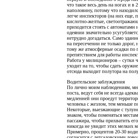
что такое весь день на ногах и в
наполовину, потому что находилс
легче инспекторов (на них еще,
кислотно-желтые, светоотражающи
приходится стоять с автоматами 
одеянии значительно усугубляетс
нетрудно догадаться. Само здани
на пересечении не только дорог, 
тому же атмосферные осадки по 
препятствием для работы инспе
Работа у милиционеров – сутки ч
уходит на то, чтобы сдать оружи
отсюда выходит полутора на полу
Водительские заблуждения
По лично моим наблюдениям, мн
поста, ведут себя не всегда адек
медленней они проедут территор
человека с жезлом, тем меньше 
Некоторые, выезжающие с тулунск
знаком, чтобы поменяться места
пассажира, чтобы прихватить его 
никогда не увидит этих мелких 
Примерно, процентов 20-30 води
согласится с детсадовскими довод