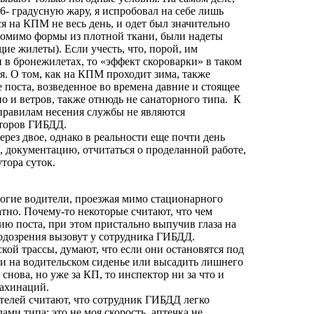
 26- градусную жару, я испробовал на себе лишь
я на КПМ не весь день, и одет был значительно
 помимо формы из плотной ткани, были надеты
е жилеты). Если учесть, что, порой, им
и в бронежилетах, то «эффект скороварки» в таком
я. О том, как на КПМ проходит зима, также
е поста, возведенное во времена давние и стоящее
но и ветров, также отнюдь не санаторного типа. К
правилам несения службы не являются
кторов ГИБДД.
ерез двое, однако в реальности еще почти день
е, документацию, отчитаться о проделанной работе,
тора суток.
огие водители, проезжая мимо стационарного
ватно. Почему-то некоторые считают, что чем
ию поста, при этом пристально выпучив глаза на
подозрения вызовут у сотрудника ГИБДД.
ой трассы, думают, что если они остановятся под
ми на водительском сиденье или высадить лишнего
снова, но уже за КП, то инспектор ни за что и
махинаций.
телей считают, что сотрудник ГИБДД легко
ами типа: это не моя скорость, аптечка не