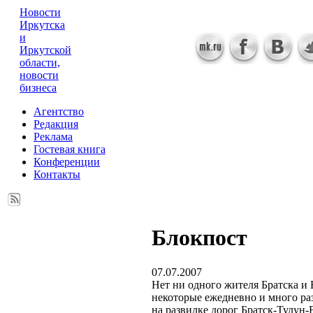
Новости
Иркутска
и
Иркутской
области,
новости
бизнеса
Агентство
Редакция
Реклама
Гостевая книга
Конференции
Контакты
Блокпост
07.07.2007
Нет ни одного жителя Братска и Б
некоторые ежедневно и много ра
на развилке дорог Братск-Тулун-