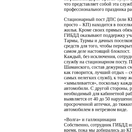
что представляет собой эта слу
профессионального праздника р
Стационарный пост ДПС (или К
просто – КП) находится в поселк
жилья. Кроме своих прямых обяз
ГИБДД оказывают поддержку уча
Тармы, Турмы и дачных поселков
средств для того, чтобы перекры
самом деле настоящий блокпост.
Каждый, без исключения, сотруд
службу на стационарном посту. 
Шаманского, состав дежурных сме
как говорится, лучший отдых – см
самых нелегких служб), к тому ж
«замыливается», поскольку кажды
автомобили. С другой стороны, 
необходимый для кабинетной раб
выявляется от 40 до 50 нарушен
просроченной аптечки, до тяжки
автомобилем в нетрезвом виде.
«Волга» и галлюцинации
Собственно, сотрудник ГИБДД ник
время, пока мы добирались до 