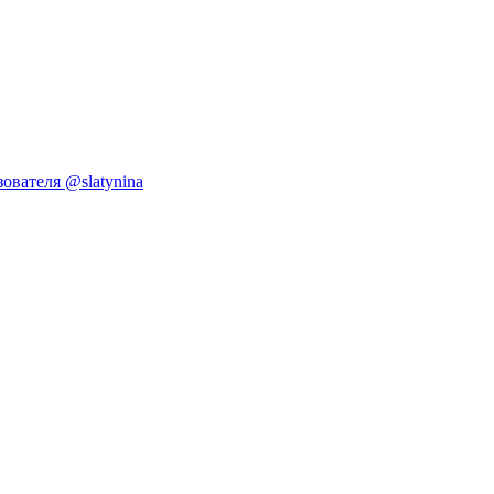
ователя @slatynina