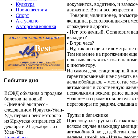
документов, водителю, и взмахо
Культура
движение. Вот и все репрессии.
Происшествия
- Товарищ милиционер, посмотрит
Спорт
женщина, расположившаяся вмест
Актуально
ограждения дороги.
Авторская колонка
- Нет, это дачный. Остановим ваш
выходит?
- В три часа?
- Ну, так он еще и километра не
Тем не менее на протяжении еще
показывалось хоть что-то напом
к инспектору.
На самом деле стационарный пос
гарантированный шанс уехать на
Событие дня
дальнобойщиков – место, где мож
автомобиля и собственную жизнь
несколькими веками ранее выпол
ВСЖД объявила о продаже
«башне» из громкоговорителя от
билетов на новый
переговоры по рациям, слышна вс
«Дневной экспресс»
следованием Иркутск-Улан-
Трупы в багажнике
Удэ, первый рейс которого
Пресловутые трупы в багажнике,
из Иркутска отправится 20
всяком случае навскидку милици
декабря и 21 декабря - из
автомобилей, когда действительн
Улан-Удэ.
деляны, зимой, на «Ниве» лесору
Подробнее...