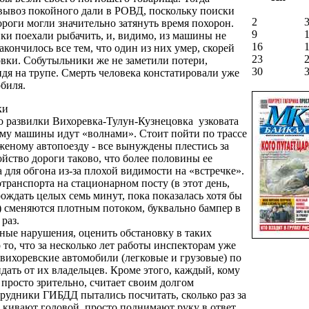
вывоз покойного дали в РОВД, поскольку поиски
2
роги могли значительно затянуть время похорон.
9
и поехали рыбачить, и, видимо, из машины не
16
акончилось все тем, что один из них умер, скорей
23
овки. Собутыльники же не заметили потери,
30
дя на трупе. Смерть человека констатировали уже
обиля.
ки
до развилки Вихоревка-Тулун-Кузнецовка узковата
ому машины идут «волнами». Стоит пойти по трассе
женому автопоезду - все вынуждены плестись за
йство дороги таково, что более половины ее
для обгона из-за плохой видимости на «встречке».
транспорта на стационарном посту (в этот день,
рождать целых семь минут, пока показалась хотя бы
) сменяются плотным потоком, буквально бампер в
раз.
ные нарушения, оценить обстановку в таких
 то, что за несколько лет работы инспекторам уже
вихоревские автомобили (легковые и грузовые) по
дать от их владельцев. Кроме этого, каждый, кому
 просто зрительно, считает своим долгом
трудники ГИБДД пытались посчитать, сколько раз за
 кивают головой, просто поднимают руку в ответ