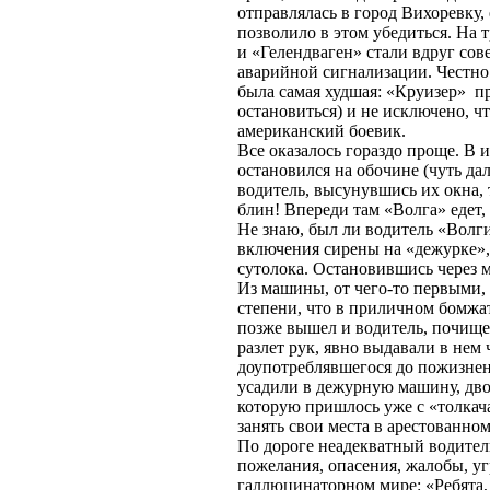
отправлялась в город Вихоревку,
позволило в этом убедиться. На 
и «Гелендваген» стали вдруг со
аварийной сигнализации. Честно
была самая худшая: «Круизер» пр
остановиться) и не исключено, ч
американский боевик.
Все оказалось гораздо проще. В 
остановился на обочине (чуть дал
водитель, высунувшись их окна,
блин! Впереди там «Волга» едет,
Не знаю, был ли водитель «Волг
включения сирены на «дежурке»,
сутолока. Остановившись через м
Из машины, от чего-то первыми, 
степени, что в приличном бомжа
позже вышел и водитель, почище,
разлет рук, явно выдавали в нем
доупотреблявшегося до пожизнен
усадили в дежурную машину, двое
которую пришлось уже с «толкач
занять свои места в арестованно
По дороге неадекватный водитель
пожелания, опасения, жалобы, уг
галлюцинаторном мире: «Ребята, 