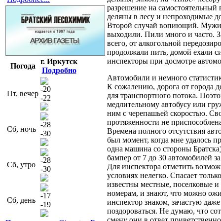
разрешение на самостоятельный 
деляны в лесу и непроходимые до
Второй случай вопиющий. Мужик
выходили. Пили много и часто. З
всего, от алкогольной передозир
продолжали пить, домой ехали си
инспекторы при досмотре автом
г. Иркутск
Погода
Подробно
Автомобили и немного статисти
К сожалению, дорога от города 
-20
Пт, вечер
для транспортного потока. Поэт
-22
медлительному автобусу или гру
ним с черепашьей скоростью. Сво
протяженности не приспособлена 
-28
Сб, ночь
Времена полного отсутствия авто
-30
был момент, когда мне удалось п
одна машина со стороны Братска
бампер от 7 до 30 автомобилей за 
-28
Сб, утро
Для инспектора отметить возмож
-30
условиях нелегко. Спасает только
известны местные, поселковые и 
номерам, и знают, что можно ожи
-17
Сб, день
инспектор знаком, зачастую даже
-19
поздороваться. Не думаю, что со
смену они в ответ приветственно