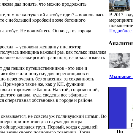
м жезла дал понять, что можно продолжить
е, там не калтукский автобус идет? – волновалась
В 2017 год
е с небольшой коробкой возле бетонного
мероприяти
повышение 
 автобус. Не волнуйтесь. Он когда из города
Подробнее..
Аналити
 проехал, – успокоил женщину инспектор.
 получаса женщина каждый раз, как только издалека
инавшее пассажирский транспорт, начинала взывать
т для пеших путешественников - это еще и
 автобусе или попутке, для перегонщиков и
Мыльные п
но переночевать без опасения за сохранность
. Примерно такие же, как у КП, функции
няли сторожевые башни. На этой, современной,
крытого канала, куда сведены все эфирные
я оперативная обстановка в городе и районе.
 оказывается, не совсем уж голливудский штамп. Во
онеры припомнили два случая досмотра
о обнаруживался труп. Первый, когда с дальней
Пн
бы везли своего погибшего товарища. Тогда