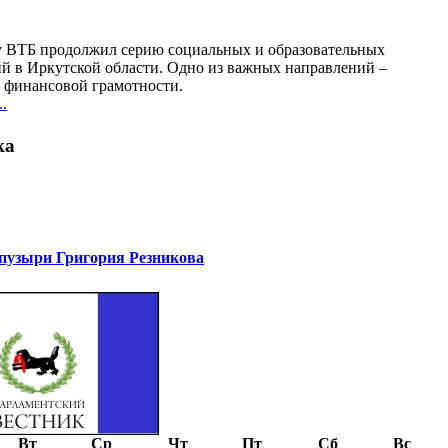
у ВТБ продолжил серию социальных и образовательных
й в Иркутской области. Одно из важных направлений –
финансовой грамотности.
.
ка
узыри Григория Резникова
Вт
Ср
Чт
Пт
Сб
Вс