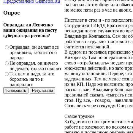
Предоставлено Gismeteo.Ru
на сигнал автомобиля или обмен
не менее пяти раз в час на двоих
Опрос
Пистолет в стол и - по психологии
Оправдал ли Левченко
Сотрудники ГИБДД Братского рай
ваши ожидания на посту
неожиданности случаются во вре
губернатора региона?
Владимира Колпакова. Сам он объ
работал в патрульно–постовой сл
считается потерянной.
Оправдал, он делает все
В одном из поселков произошло 
правильно, заботится о
Вихоревку. Там по оперативной
народе
слово «отрабатывать» не дает пр
Не оправдал, он ничего
множества действий, но зато пр
не делает, только говорит
машину остановили. Первое, что 
Так вам и надо, за что
задержанных. Тем не менее созна
боролись на то и
их на КП. Надо же выяснить: про
напоролись
рассказывает Владимир Колпаков,
правильней сказать «сыграть пси
стол. Ну, все, - говорю, - завали
Сознались через секунду. Операм
Самое трудное
За буднями и по скромности сам
работе не замечают, во всяком сл
первую и последнюю очередь наз