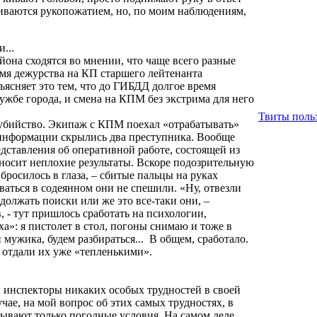
иваются рукопожатием, но, по моим наблюдениям,
.
...
она сходятся во мнении, что чаще всего разные
мя дежурства на КП старшего лейтенанта
ясняет это тем, что до ГИБДД долгое время
ужбе города, и смена на КПМ без экстрима для него
Твиты польз
убийство. Экипаж с КПМ поехал «отрабатывать»
 информации скрылись два преступника. Вообще
едставления об оперативной работе, состоящей из
иносит неплохие результаты. Вскоре подозрительную
бросилось в глаза, – сбитые пальцы на руках
ваться в содеянном они не спешили. «Ну, отвезли
должать поиски или же это все-таки они, –
 - тут пришлось сработать на психологии,
ха»: я пистолет в стол, погоны снимаю и тоже в
ли мужика, будем разбираться... В общем, сработало.
 отдали их уже «тепленькими».
и инспекторы никаких особых трудностей в своей
учае, на мой вопрос об этих самых трудностях, в
ывают только погодные условия. На самом деле,