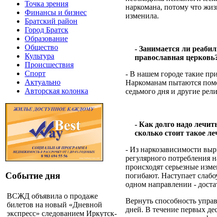
Точка зрения
наркомана, потому что жиз
Финансы и бизнес
изменила.
Братский район
Город Братск
Образование
Общество
- Занимается ли реаби
Культура
православная церковь
Происшествия
Спорт
- В нашем городе такие пр
Актуально
Наркоманам пытаются помо
Авторская колонка
седьмого дня и другие ре
- Как долго надо лечит
сколько стоит такое ле
- Из наркозависимости выр
регулярного потребления н
происходят серьезные изм
Событие дня
погибают. Наступает слабо
одном направлении - доста
ВСЖД объявила о продаже
Вернуть способность управ
билетов на новый «Дневной
дней. В течение первых де
экспресс» следованием Иркутск-