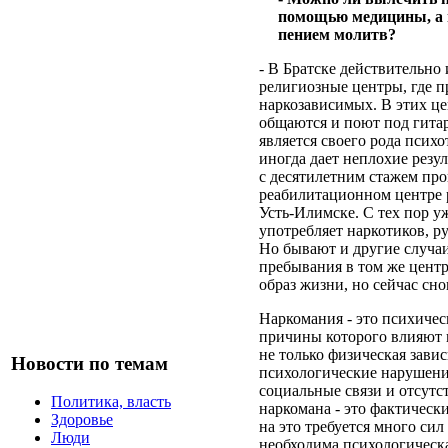
помощью медицины, а 
пением молитв?
- В Братске действительн
религиозные центры, где п
наркозависимых. В этих це
общаются и поют под гита
является своего рода псих
иногда дает неплохие резу
с десятилетним стажем про
реабилитационном центре
Усть-Илимске. С тех пор уж
употребляет наркотиков, р
Но бывают и другие случаи
пребывания в том же центр
образ жизни, но сейчас сно
Наркомания - это психичес
причины которого влияют 
не только физическая завис
Новости по темам
психологические нарушени
социальные связи и отсутс
Политика, власть
наркомана - это фактически
Здоровье
на это требуется много сил
Люди
необходима психологическ