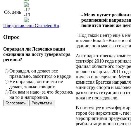
-17
Сб, день
-19
- Меня пугает реабили
религиозной направлен
появится такой же цен
Предоставлено Gismeteo.Ru
- Под такой центр еще в на
Опрос
поселке Бикей «Воле» в с
здание, но в мае его сожгли
Оправдал ли Левченко ваши
ожидания на посту губернатора
Антинаркотическая комисс
региона?
сентябре 2010 года принял
филиал областного госучр
Оправдал, он делает все
первого квартала 2011 года
правильно, заботится о народе
ничего и не сделано. Меся
Не оправдал, он ничего не
комиссия Братска направл
делает, только говорит
министру спорта и молоде
Так вам и надо, за что боролись
разъяснить ситуацию по о
на то и напоролись
пока не последовало.
В настоящее время формиру
город без наркотиков», где
мероприятиями предусмотр
реабилитационного центра