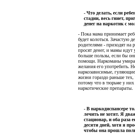
- Что делать, если реб
стадии, весь гниет, пр
денег на наркотик с мо
- Пока мама принимает реб
будет колоться. Зачастую 
родителями - приходят на р
просят денег, и мамы идут 
больше пользы, если бы он
помощи. Наркоманы умирают
желания его употребить. Не
наркозависимые, гуляющие 
жизни гораздо раньше тех,
потому что в тюрьме у них
наркотические препараты.
- В наркодиспансере то
лечить не хотят. Я два
стационар, и оба раза 
десяти дней, хотя я пр
чтобы она прошла пол