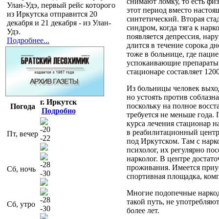
снимают ломку, то есть фи
Улан-Удэ, первый рейс которого
этот период вместо настоя
из Иркутска отправится 20
синтетический. Вторая ста
декабря и 21 декабря - из Улан-
синдром, когда тяга к нарк
Удэ.
появляется депрессия, нару
Подробнее...
длится в течение сорока дн
тоже в больнице, где паци
успокаивающие препараты. 
стационаре составляет 1200
Из больницы человек выход
но устоять против соблазна
г. Иркутск
поскольку на полное восс
Погода
Подробно
требуется не меньше года.
курса лечения стационар н
-20
в реабилитационный центр
Пт, вечер
-22
под Иркутском. Там с нар
психолог, их регулярно пос
нарколог. В центре достат
-28
проживания. Имеется приу
Сб, ночь
-30
спортивная площадка, ком
Многие подопечные нарко
-28
такой путь, не употребляют
Сб, утро
-30
более лет.