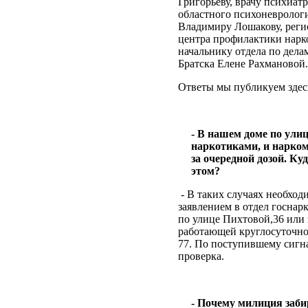
Григорьеву, врачу психиат
областного психоневролог
Владимиру Лошакову, реги
центра профилактики нарк
начальнику отдела по дел
Братска Елене Рахмановой.
Ответы мы публикуем здес
- В нашем доме по ули
наркотиками, и нарком
за очередной дозой. Ку
этом?
- В таких случаях необход
заявлением в отдел госнар
по улице Пихтовой,36 или 
работающей круглосуточно 
77. По поступившему сигна
проверка.
- Почему милиция заби