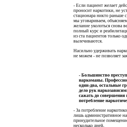
- Если пациент желает дейс
проносит наркотики, не уст
стационара никто раньше с
мы уговариваем, объясняем
желание уколоться снова в
полный курс и реабилитац
из ста пациентов только о
вылечиваются.
Насильно удерживать нарк
не можем - не позволяет за
- Большинство преступ
наркоманы. Профессио
один-два, остальные гр
дело рук наркозависим
сажать до совершения 
потребление наркотич
- За потребление наркотик
лишь административное на
принудительное помещени
несколько дней.