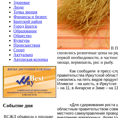
Здоровье
Люди
Точка зрения
Финансы и бизнес
Братский район
Город Братск
Образование
Общество
Культура
Происшествия
В П
Спорт
снизились розничные цены на ря
Актуально
первой необходимости, в частност
Авторская колонка
овощи, вермишель, рис и рыбу.
Как сообщили
в пресс-сл
правительства Иркутской област
снизились на пять видов продукт
Илимске
- на шесть, в Иркутске
– на 11, в Ангарске и Зиме – на 13
«Для сдерживания роста 
Событие дня
областным правительством совм
местного самоуправления провод
ВСЖД объявила о продаже
внедрению ярмарочных
форм то