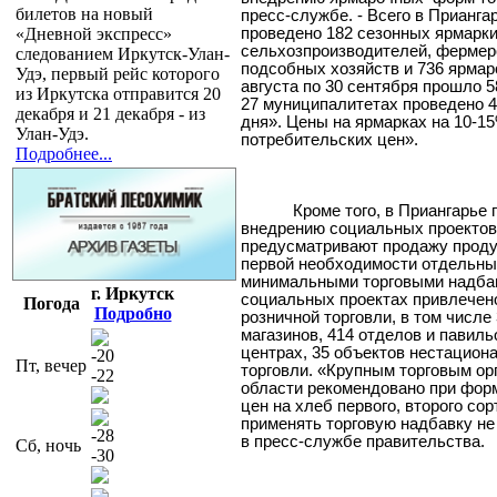
билетов на новый
пресс-службе. - Всего в Прианга
«Дневной экспресс»
проведено 182 сезонных ярмарк
сельхозпроизводителей, фермер
следованием Иркутск-Улан-
подсобных хозяйств и 736 ярмар
Удэ, первый рейс которого
августа по 30 сентября прошло 5
из Иркутска отправится 20
27 муниципалитетах проведено 
декабря и 21 декабря - из
дня». Цены на ярмарках на 10-1
Улан-Удэ.
потребительских цен».
Подробнее...
Кроме того, в Приангарье
внедрению социальных проектов
предусматривают продажу продук
первой необходимости отдельны
минимальными торговыми надбав
г. Иркутск
социальных проектах привлечен
Погода
Подробно
розничной торговли, в том числе
магазинов, 414 отделов и павиль
центрах, 35 объектов нестацион
-20
Пт, вечер
торговли. «Крупным торговым ор
-22
области рекомендовано при фор
цен на хлеб первого, второго сор
применять торговую надбавку не
-28
в пресс-службе правительства.
Сб, ночь
-30