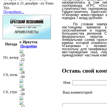
направлялись в том чи
декабря и 21 декабря - из Улан-
газопровода «ГРС «Ос
Удэ.
строительство газопрово
Гидростроитель Братска
Подробнее...
«Газпром» инвестировал 
порядка 7 млрд рублей».
По словам зампре
настоящему времени к
газоснабжения и подпи
большинства регионов С
федеральных округов.
генеральная схема газос
г. Иркутск
рамках которой отрабаты
Погода
«Газпрома» с независ
Подробно
поскольку для газификац
месторождения газа, ли
принадлежат частным ком
-20
Пт, вечер
-22
Оставь свой ко
-28
Сб, ночь
-30
Имя
-28
Сб, утро
Ваш комментарий
-30
-17