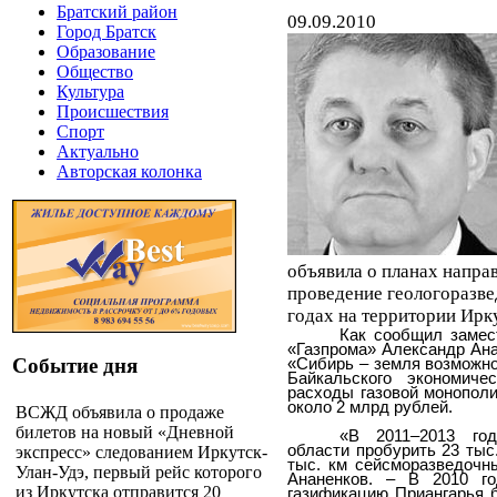
Братский район
09.09.2010
Город Братск
Образование
Общество
Культура
Происшествия
Спорт
Актуально
Авторская колонка
объявила о планах направ
проведение геологоразве
годах на территории Ирк
Как сообщил замес
«Газпрома» Александр Ана
«Сибирь – земля возможно
Событие дня
Байкальского экономиче
расходы газовой монополи
около 2 млрд рублей.
ВСЖД объявила о продаже
билетов на новый «Дневной
«В 2011–2013 год
области пробурить 23 тыс
экспресс» следованием Иркутск-
тыс. км сейсморазведочн
Улан-Удэ, первый рейс которого
Ананенков. – В 2010 го
из Иркутска отправится 20
газификацию Приангарья б