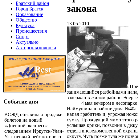
Братский район
закона
Город Братск
Образование
Общество
13.05.2010
Культура
Происшествия
Спорт
Актуально
Авторская колонка
Пре
занимающийся разбойными напа
задержан в жилом районе Энерге
Событие дня
4 мая вечером в лесопарке
Наймушина в районе дома №40а 
напал грабитель и, угрожая ножо
ВСЖД объявила о продаже
сумку. Проходящий мимо этого 
билетов на новый
услышав крики, позвонил в дежу
«Дневной экспресс»
отдела вневедомственной охран
следованием Иркутск-Улан-
округу. Чуть позже туда же позв
Удэ, первый рейс которого