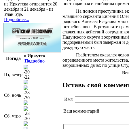
пострадавшая и сообщила примет
из Иркутска отправится 20
декабря и 21 декабря - из
На поиски преступника эк
Улан-Удэ.
младшего сержанта Евгения Оле
Подробнее...
рядового Алексея Есаулова мног
потребовалось. В результате гра
слаженных действий сотрудник
Падунского округа вооруженны
подозреваемый был задержан и д
дежурную часть.
Грабителем оказался челов
г. Иркутск
Погода
определенного места жительства
Подробно
заброшенных дачах по улице Сту
-20
Ве
Пт, вечер
-22
Оставь свой коммен
-28
Сб, ночь
-30
Имя
Ваш комментарий
-28
Сб, утро
-30