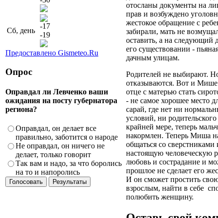
отосланы документы на ли
прав и возбуждено уголовно
жестокое обращение с ребе
-17
Сб, день
забирали, мать не возмущал
-19
оставить, а на следующий 
его существовании - пьяная
Предоставлено Gismeteo.Ru
дачным улицам.
Опрос
Родителей не выбирают. Но
отказываются. Вот и Мише
Оправдал ли Левченко ваши
отце с матерью стать сиро
ожидания на посту губернатора
- не самое хорошее место д
региона?
сарай, где нет ни нормаль
условий, ни родительского
крайней мере, теперь мальч
Оправдал, он делает все
накормлен. Теперь Миша н
правильно, заботится о народе
общаться со сверстниками
Не оправдал, он ничего не
настоящую человеческую р
делает, только говорит
любовь и сострадание и мо
Так вам и надо, за что боролись
прошлое не сделает его же
на то и напоролись
И он сможет простить свою
взрослым, найти в себе
сп
полюбить женщину.
Оставь свой ко