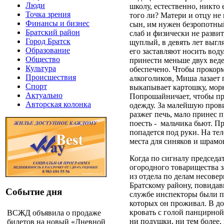
Люди
школу, естественно, никто 
Точка зрения
того ли? Матери и отцу н
Финансы и бизнес
сын, им нужен безропотны
Братский район
слаб и физически не развит
Город Братск
щуплый, в девять лет выгл
Образование
его заставляют носить воду
Общество
принести меньше двух веде
Культура
обеспечено. Чтобы прокор
Происшествия
алкоголиков, Миша лазает 
Спорт
выкапывает картошку, морк
Актуально
Попрошайничает, чтобы пр
Авторская колонка
одежду. За малейшую прови
разжег печь, мало принес 
поесть -
мальчика бьют. Пр
попадется под руки. На тел
места для синяков и шрамо
Когда по сигналу председат
огородного товарищества з
из отдела по делам несов
Братскому району, повидав
Событие дня
службе инспекторы были п
которых он проживал. В до
кровать с голой панцирной 
ВСЖД объявила о продаже
ни подушки, ни тем более, 
билетов на новый «Дневной