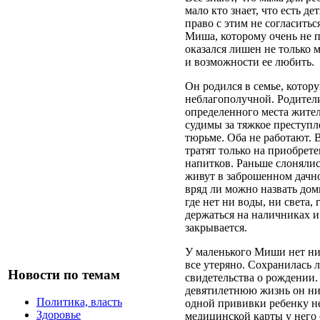
мало кто знает, что есть д
право с этим не согласитьс
Миша, которому очень не п
оказался лишен не только 
и возможности ее любить.
Он родился в семье, котор
неблагополучной. Родител
определенного места жител
судимы за тяжкое преступл
тюрьме. Оба не работают. 
тратят только на приобрет
напитков. Раньше слонялис
живут в заброшенном дачн
вряд ли можно назвать дом
где нет ни воды, ни света, 
держаться на наличниках и
закрывается.
У маленького Миши нет ни
все утеряно. Сохранилась 
Новости по темам
свидетельства о рождении.
девятилетнюю жизнь он ни 
Политика, власть
одной прививки ребенку не
Здоровье
медицинской карты у него 