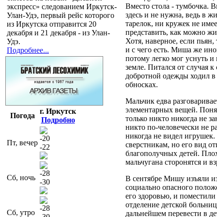
Вместо стола - тумбочка. В
экспресс» следованием Иркутск-
здесь и не нужна, ведь в 
Улан-Удэ, первый рейс которого
тарелок, ни кружек не имее
из Иркутска отправится 20
представить, как можно жи
декабря и 21 декабря - из Улан-
Хотя, наверное, если пьян, 
Удэ.
и с чего есть. Миша же ино
Подробнее...
потому легко мог уснуть и 
земле. Питался от случая к
добротной одежды ходил в 
обносках.
Мальчик едва разговаривает
элементарных вещей. Понят
г. Иркутск
Погода
только никто никогда не за
Подробно
никто по-человечески не р
никогда не видел игрушек. 
-20
Пт, вечер
сверстникам, но его вид о
-22
благополучных детей. Плох
мальчугана сторонятся и в
-28
Сб, ночь
В сентябре Мишу изъяли и
-30
социально опасного полож
его здоровью, и поместили
отделение детской больниц
-28
Сб, утро
дальнейшем перевести в д
-30